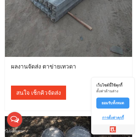
ผลงานจัดส่ง ตาข่ายเทวดา
เว็บไซต์นี้ใช้คุกกี้
ตั้งค่าด้านล่าง
สนใจ เช็กคิวจัดส่ง
ยอมรับทั้งหมด
การตั้งค่าคุกกี้