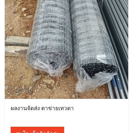
ผลงานจัดส่ง ตาข่ายเทวดา