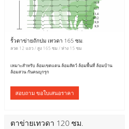
รั้วตาข่ายถักปม เทวดา 165 ซม.
ลวด 12 แถว / สูง 165 ซม / ห่าง 15 ซม
เหมาะสำหรับ ล้อมเขตแดน ล้อมสัตว์ ล้อมพื้นที่ ล้อมบ้าน
ล้อมสวน กันคนบุกรุก
สอบถาม ขอใบเสนอราคา
ตาข่ายเทวดา 120 ซม.