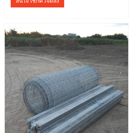
สนใจ เช็กคิวจัดส่ง