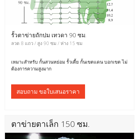
รั้วตาข่ายถักปม เทวดา 90 ซม.
ลวด 8 แถว / สูง 90 ซม / ห่าง 15 ซม
เหมาะสำหรับ กั้นสวนหย่อม รั้วเตี้ย กั้นเขตแดน บอกเขต ไม่
ต้องการความสูงมาก
สอบถาม ขอใบเสนอราคา
ตาข่ายตาเล็ก 150 ซม.