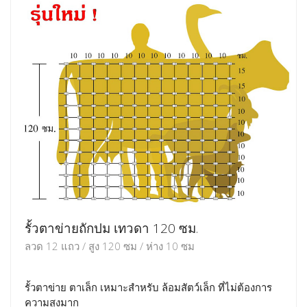
รั้วตาข่ายถักปม เทวดา 120 ซม.
ลวด 12 แถว / สูง 120 ซม / ห่าง 10 ซม
รั้วตาข่าย ตาเล็ก เหมาะสำหรับ ล้อมสัตว์เล็ก ที่ไม่ต้องการ
ความสูงมาก