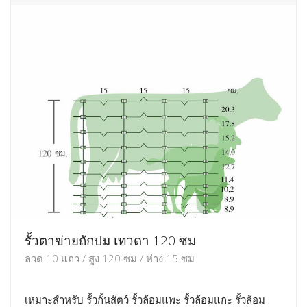
รั้วตาข่ายถักปม เทวดา 120 ซม.
ลวด 10 แถว / สูง 120 ซม / ห่าง 15 ซม
เหมาะสำหรับ รั้วกั้นสัตว์ รั้วล้อมแพะ รั้วล้อมแกะ รั้วล้อม