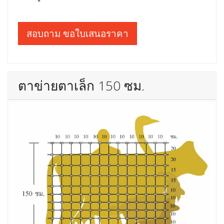
สอบถาม ขอใบเสนอราคา
ตาข่ายตาเล็ก 150 ซม.