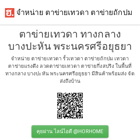
จำหน่าย ตาข่ายเทวดา ตาข่ายถักปม
ตาข่ายเทวดา ทางกลาง
บางปะหัน พระนครศรีอยุธยา
จำหน่าย ตาข่ายเทวดา รั้วเทวดา ตาข่ายถักปม เทวดา
ตาข่ายแรงดึง ลวดตาข่ายเทวดา ตาข่ายกึ่งสปริง ในพื้นที่
ทางกลาง บางปะหัน พระนครศรีอยุธยา มีสินค้าพร้อมส่ง จัด
ส่งถึงบ้าน
คุยผ่าน ไลน์ไอดี @HORHOME