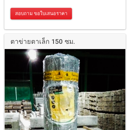
สอบถาม ขอใบเสนอราคา
ตาข่ายตาเล็ก 150 ซม.