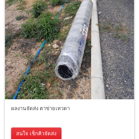
ผลงานจัดส่ง ตาข่ายเทวดา
สนใจ เช็กคิวจัดส่ง