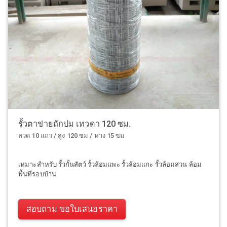
รั้วตาข่ายถักปม เทวดา 120 ซม.
ลวด 10 แถว / สูง 120 ซม / ห่าง 15 ซม
เหมาะสำหรับ รั้วกั้นสัตว์ รั้วล้อมแพะ รั้วล้อมแกะ รั้วล้อมสวน ล้อม
พื้นที่รอบบ้าน
สอบถาม ขอใบเสนอราคา