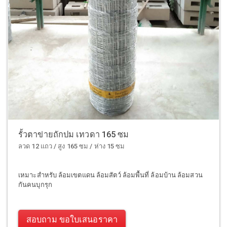
รั้วตาข่ายถักปม เทวดา 165 ซม
ลวด 12 แถว / สูง 165 ซม / ห่าง 15 ซม
เหมาะสำหรับ ล้อมเขตแดน ล้อมสัตว์ ล้อมพื้นที่ ล้อมบ้าน ล้อมสวน
กันคนบุกรุก
สอบถาม ขอใบเสนอราคา