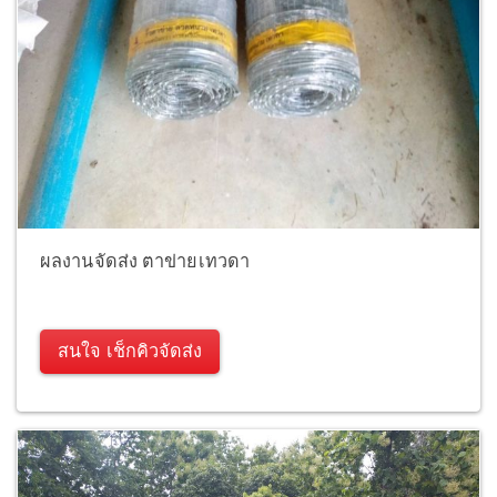
ผลงานจัดส่ง ตาข่ายเทวดา
สนใจ เช็กคิวจัดส่ง