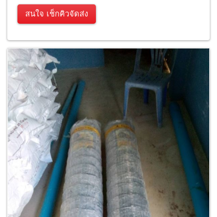
สนใจ เช็กคิวจัดส่ง