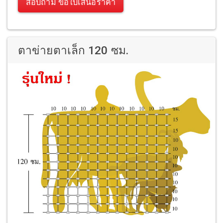
สอบถาม ขอใบเสนอราคา
ตาข่ายตาเล็ก 120 ซม.