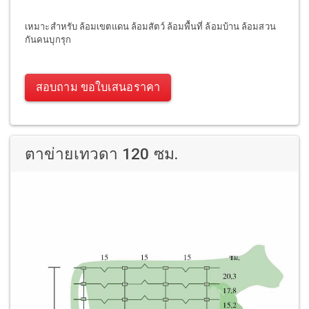
เหมาะสำหรับ ล้อมเขตแดน ล้อมสัตว์ ล้อมพื้นที่ ล้อมบ้าน ล้อมสวน
กันคนบุกรุก
สอบถาม ขอใบเสนอราคา
ตาข่ายเทวดา 120 ซม.