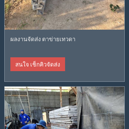
ผลงานจัดส่ง ตาข่ายเทวดา
สนใจ เช็กคิวจัดส่ง