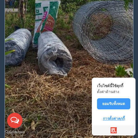
เว็บไซต์นี้ใช้คุกกี้
ตั้งค่าด้านล่าง
ยอมรับทั้งหมด
การตั้งค่าคุกกี้