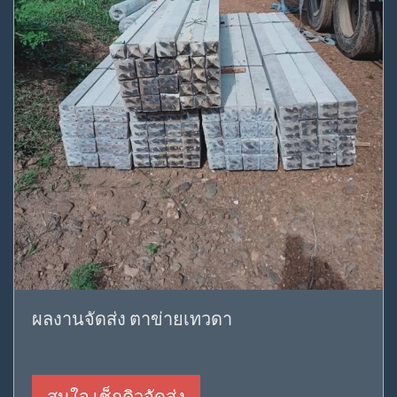
ผลงานจัดส่ง ตาข่ายเทวดา
สนใจ เช็กคิวจัดส่ง