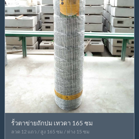
รั้วตาข่ายถักปม เทวดา 165 ซม
ลวด 12 แถว / สูง 165 ซม / ห่าง 15 ซม