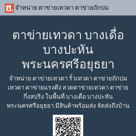
จำหน่าย ตาข่ายเทวดา ตาข่ายถักปม
ตาข่ายเทวดา บางเดื่อ
บางปะหัน
พระนครศรีอยุธยา
จำหน่าย ตาข่ายเทวดา รั้วเทวดา ตาข่ายถักปม
เทวดา ตาข่ายแรงดึง ลวดตาข่ายเทวดา ตาข่าย
กึ่งสปริง ในพื้นที่ บางเดื่อ บางปะหัน
พระนครศรีอยุธยา มีสินค้าพร้อมส่ง จัดส่งถึงบ้าน