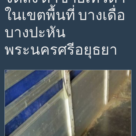
ในเขตพื้นที่ บางเดื่อ
บางปะหัน
พระนครศรีอยุธยา