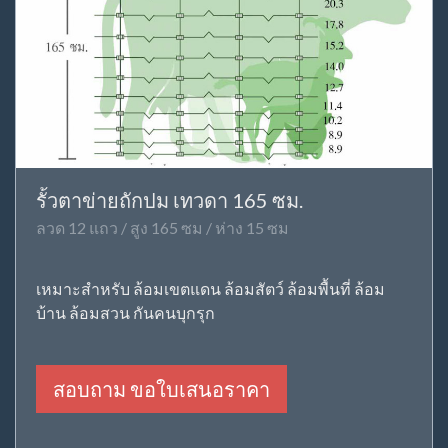
รั้วตาข่ายถักปม เทวดา 165 ซม.
ลวด 12 แถว / สูง 165 ซม / ห่าง 15 ซม
เหมาะสำหรับ ล้อมเขตแดน ล้อมสัตว์ ล้อมพื้นที่ ล้อม
บ้าน ล้อมสวน กันคนบุกรุก
สอบถาม ขอใบเสนอราคา