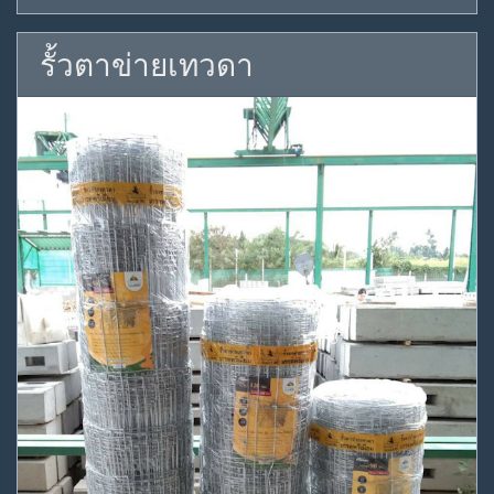
รั้วตาข่ายเทวดา