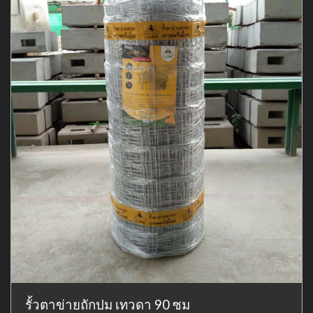
รั้วตาข่ายถักปม เทวดา 90 ซม