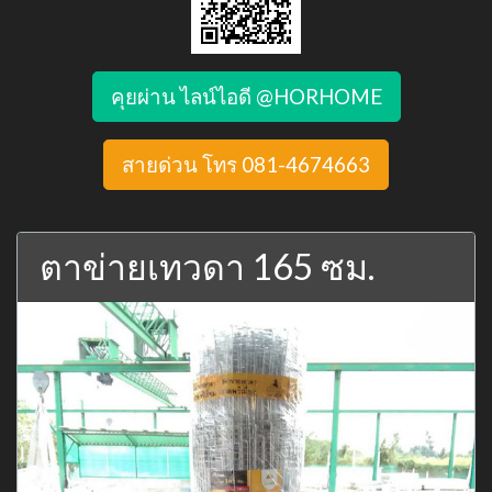
คุยผ่าน ไลน์ไอดี @HORHOME
สายด่วน โทร 081-4674663
ตาข่ายเทวดา 165 ซม.