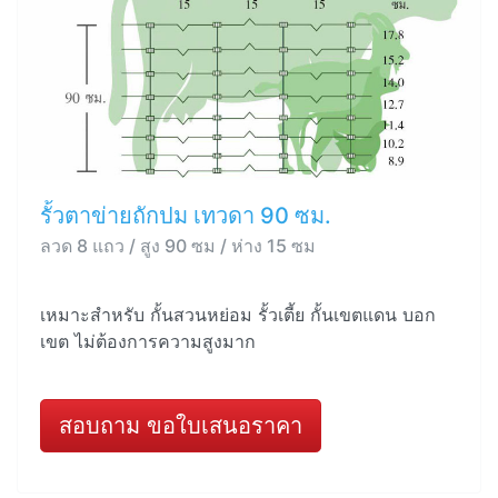
รั้วตาข่ายถักปม เทวดา 90 ซม.
ลวด 8 แถว / สูง 90 ซม / ห่าง 15 ซม
เหมาะสำหรับ กั้นสวนหย่อม รั้วเตี้ย กั้นเขตแดน บอก
เขต ไม่ต้องการความสูงมาก
สอบถาม ขอใบเสนอราคา