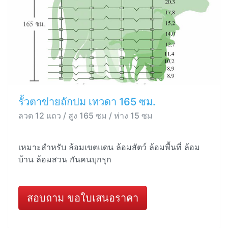
รั้วตาข่ายถักปม เทวดา 165 ซม.
ลวด 12 แถว / สูง 165 ซม / ห่าง 15 ซม
เหมาะสำหรับ ล้อมเขตแดน ล้อมสัตว์ ล้อมพื้นที่ ล้อม
บ้าน ล้อมสวน กันคนบุกรุก
สอบถาม ขอใบเสนอราคา