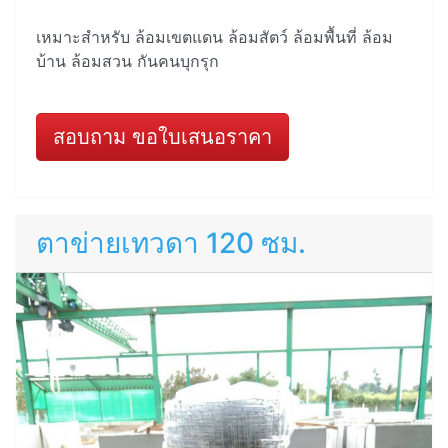
เหมาะสำหรับ ล้อมเขตแดน ล้อมสัตว์ ล้อมพื้นที่ ล้อม
บ้าน ล้อมสวน กันคนบุกรุก
สอบถาม ขอใบเสนอราคา
ตาข่ายเทวดา 120 ซม.