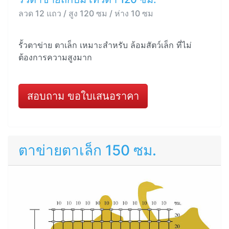
ลวด 12 แถว / สูง 120 ซม / ห่าง 10 ซม
รั้วตาข่าย ตาเล็ก เหมาะสำหรับ ล้อมสัตว์เล็ก ที่ไม่
ต้องการความสูงมาก
สอบถาม ขอใบเสนอราคา
ตาข่ายตาเล็ก 150 ซม.