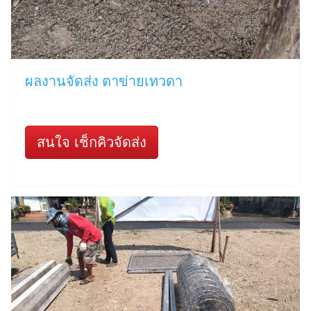
ผลงานจัดส่ง ตาข่ายเทวดา
สนใจ เช็กคิวจัดส่ง