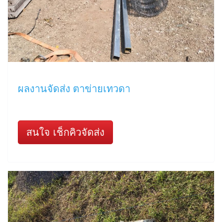
ผลงานจัดส่ง ตาข่ายเทวดา
สนใจ เช็กคิวจัดส่ง