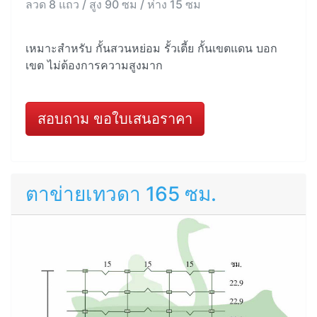
ลวด 8 แถว / สูง 90 ซม / ห่าง 15 ซม
เหมาะสำหรับ กั้นสวนหย่อม รั้วเตี้ย กั้นเขตแดน บอก
เขต ไม่ต้องการความสูงมาก
สอบถาม ขอใบเสนอราคา
ตาข่ายเทวดา 165 ซม.