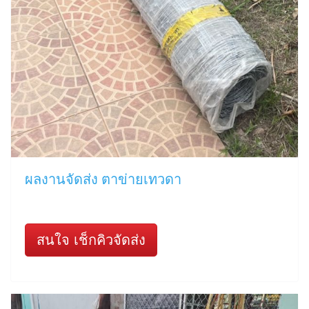
ผลงานจัดส่ง ตาข่ายเทวดา
สนใจ เช็กคิวจัดส่ง