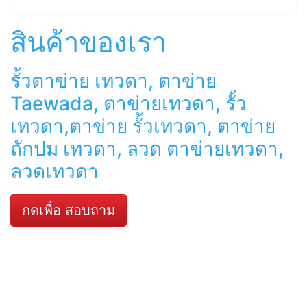
สินค้าของเรา
รั้วตาข่าย เทวดา, ตาข่าย
Taewada, ตาข่ายเทวดา, รั้ว
เทวดา,ตาข่าย รั้วเทวดา, ตาข่าย
ถักปม เทวดา, ลวด ตาข่ายเทวดา,
ลวดเทวดา
กดเพื่อ สอบถาม