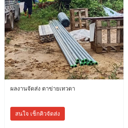
ผลงานจัดส่ง ตาข่ายเทวดา
สนใจ เช็กคิวจัดส่ง