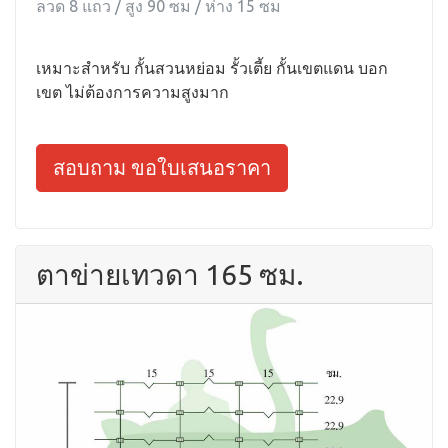
ลวด 8 แถว / สูง 90 ซม / ห่าง 15 ซม
เหมาะสำหรับ กั้นสวนหย่อม รั้วเตี้ย กั้นเขตแดน บอก
เขต ไม่ต้องการความสูงมาก
สอบถาม ขอใบเสนอราคา
ตาข่ายเทวดา 165 ซม.