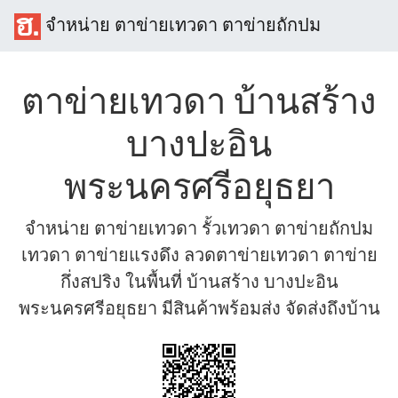
จำหน่าย ตาข่ายเทวดา ตาข่ายถักปม
ตาข่ายเทวดา บ้านสร้าง
บางปะอิน
พระนครศรีอยุธยา
จำหน่าย ตาข่ายเทวดา รั้วเทวดา ตาข่ายถักปม
เทวดา ตาข่ายแรงดึง ลวดตาข่ายเทวดา ตาข่าย
กึ่งสปริง ในพื้นที่ บ้านสร้าง บางปะอิน
พระนครศรีอยุธยา มีสินค้าพร้อมส่ง จัดส่งถึงบ้าน