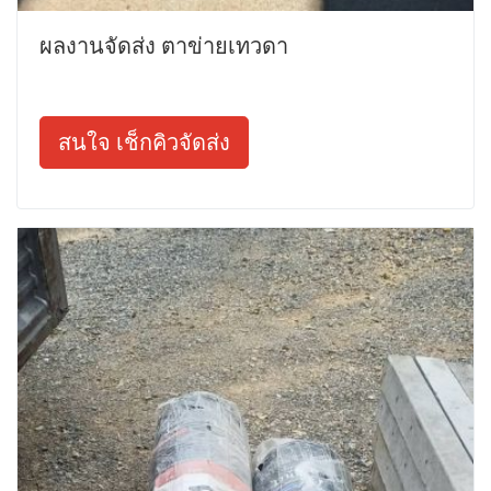
ผลงานจัดส่ง ตาข่ายเทวดา
สนใจ เช็กคิวจัดส่ง