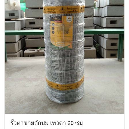
รั้วตาข่ายถักปม เทวดา 90 ซม