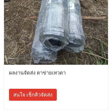
ผลงานจัดส่ง ตาข่ายเทวดา
สนใจ เช็กคิวจัดส่ง