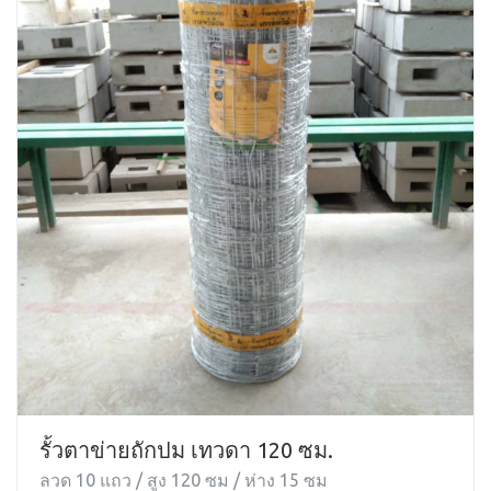
รั้วตาข่ายถักปม เทวดา 120 ซม.
ลวด 10 แถว / สูง 120 ซม / ห่าง 15 ซม