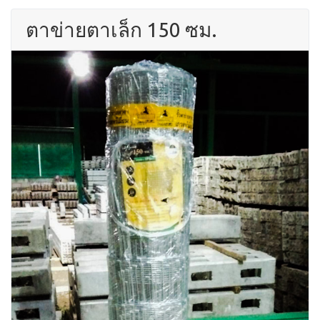
ตาข่ายตาเล็ก 150 ซม.