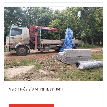
ผลงานจัดส่ง ตาข่ายเทวดา