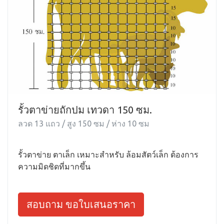
รั้วตาข่ายถักปม เทวดา 150 ซม.
ลวด 13 แถว / สูง 150 ซม / ห่าง 10 ซม
รั้วตาข่าย ตาเล็ก เหมาะสำหรับ ล้อมสัตว์เล็ก ต้องการ
ความมิดชิดที่มากขึ้น
สอบถาม ขอใบเสนอราคา