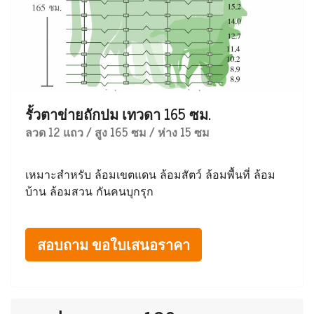
รั้วตาข่ายถักปม เทวดา 165 ซม.
ลวด 12 แถว / สูง 165 ซม / ห่าง 15 ซม
เหมาะสำหรับ ล้อมเขตแดน ล้อมสัตว์ ล้อมพื้นที่ ล้อม
บ้าน ล้อมสวน กันคนบุกรุก
สอบถาม ขอใบเสนอราคา