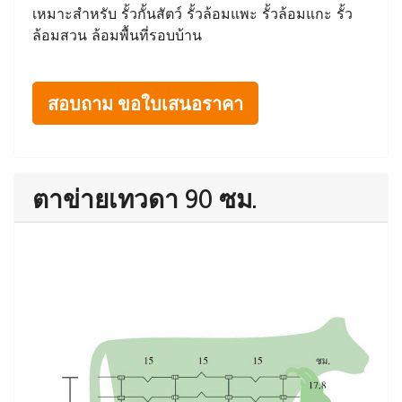
เหมาะสำหรับ รั้วกั้นสัตว์ รั้วล้อมแพะ รั้วล้อมแกะ รั้ว
ล้อมสวน ล้อมพื้นที่รอบบ้าน
สอบถาม ขอใบเสนอราคา
ตาข่ายเทวดา 90 ซม.