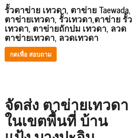
รั้วตาข่าย เทวดา, ตาข่าย Taewada,
ตาข่ายเทวดา, รั้วเทวดา,ตาข่าย รั้ว
เทวดา, ตาข่ายถักปม เทวดา, ลวด
ตาข่ายเทวดา, ลวดเทวดา
กดเพื่อ สอบถาม
จัดส่ง ตาข่ายเทวดา
ในเขตพื้นที่ บ้าน
แป้ง บางปะอิน