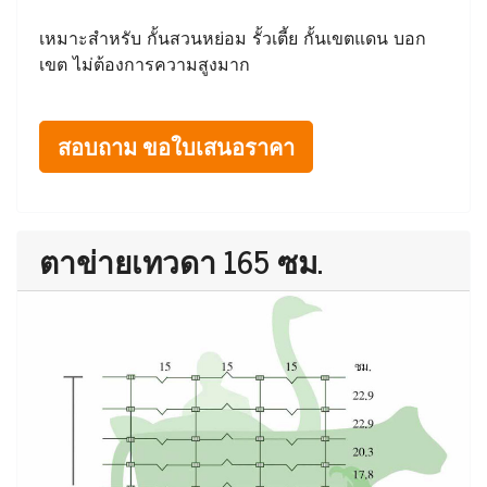
เหมาะสำหรับ กั้นสวนหย่อม รั้วเตี้ย กั้นเขตแดน บอก
เขต ไม่ต้องการความสูงมาก
สอบถาม ขอใบเสนอราคา
ตาข่ายเทวดา 165 ซม.