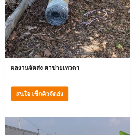
ผลงานจัดส่ง ตาข่ายเทวดา
สนใจ เช็กคิวจัดส่ง