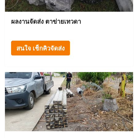
ผลงานจัดส่ง ตาข่ายเทวดา
สนใจ เช็กคิวจัดส่ง