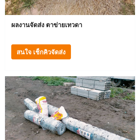
ผลงานจัดส่ง ตาข่ายเทวดา
สนใจ เช็กคิวจัดส่ง