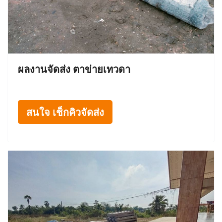
ผลงานจัดส่ง ตาข่ายเทวดา
สนใจ เช็กคิวจัดส่ง