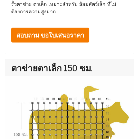
รั้วตาข่าย ตาเล็ก เหมาะสำหรับ ล้อมสัตว์เล็ก ที่ไม่
ต้องการความสูงมาก
สอบถาม ขอใบเสนอราคา
ตาข่ายตาเล็ก 150 ซม.