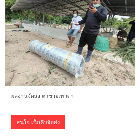
ผลงานจัดส่ง ตาข่ายเทวดา
สนใจ เช็กคิวจัดส่ง