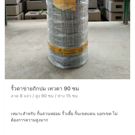
รั้วตาข่ายถักปม เทวดา 90 ซม
ลวด 8 แถว / สูง 90 ซม / ห่าง 15 ซม
เหมาะสำหรับ กั้นสวนหย่อม รั้วเตี้ย กั้นเขตแดน บอกเขต ไม่
ต้องการความสูงมาก