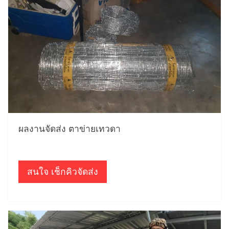
ผลงานจัดส่ง ตาข่ายเทวดา
สนใจ เช็กคิวจัดส่ง