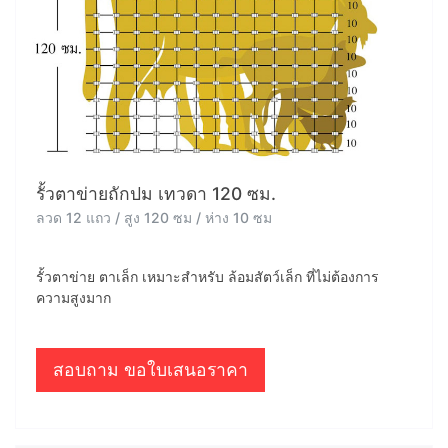
รั้วตาข่ายถักปม เทวดา 120 ซม.
ลวด 12 แถว / สูง 120 ซม / ห่าง 10 ซม
รั้วตาข่าย ตาเล็ก เหมาะสำหรับ ล้อมสัตว์เล็ก ที่ไม่ต้องการ
ความสูงมาก
สอบถาม ขอใบเสนอราคา