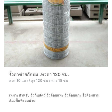
รั้วตาข่ายถักปม เทวดา 120 ซม.
ลวด 10 แถว / สูง 120 ซม / ห่าง 15 ซม
เหมาะสำหรับ รั้วกั้นสัตว์ รั้วล้อมแพะ รั้วล้อมแกะ รั้วล้อมสวน
ล้อมพื้นที่รอบบ้าน