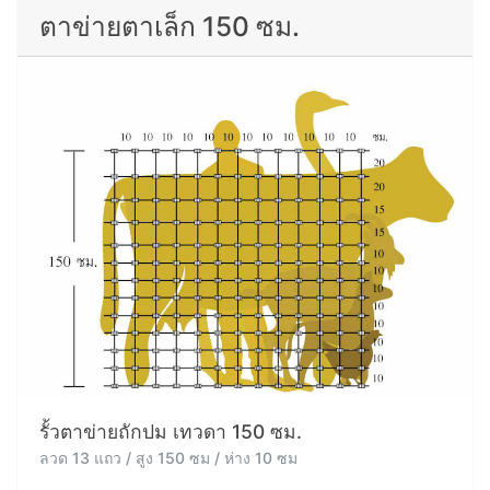
ตาข่ายตาเล็ก 150 ซม.
รั้วตาข่ายถักปม เทวดา 150 ซม.
ลวด 13 แถว / สูง 150 ซม / ห่าง 10 ซม