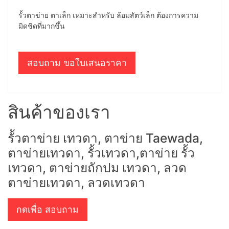
รั้วตาข่าย ตาเล็ก เหมาะสำหรับ ล้อมสัตว์เล็ก ต้องการความ
มิดชิดที่มากขึ้น
สอบถาม ขอใบเสนอราคา
สินค้าของเรา
รั้วตาข่าย เทวดา, ตาข่าย Taewada,
ตาข่ายเทวดา, รั้วเทวดา,ตาข่าย รั้ว
เทวดา, ตาข่ายถักปม เทวดา, ลวด
ตาข่ายเทวดา, ลวดเทวดา
กดเพื่อ สอบถาม