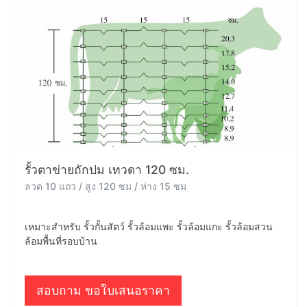
รั้วตาข่ายถักปม เทวดา 120 ซม.
ลวด 10 แถว / สูง 120 ซม / ห่าง 15 ซม
เหมาะสำหรับ รั้วกั้นสัตว์ รั้วล้อมแพะ รั้วล้อมแกะ รั้วล้อมสวน
ล้อมพื้นที่รอบบ้าน
สอบถาม ขอใบเสนอราคา