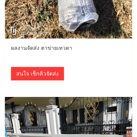
ผลงานจัดส่ง ตาข่ายเทวดา
สนใจ เช็กคิวจัดส่ง