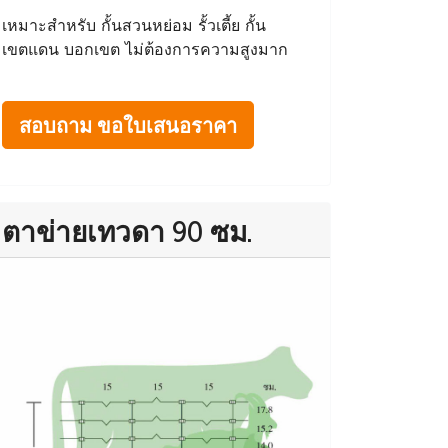
เหมาะสำหรับ กั้นสวนหย่อม รั้วเตี้ย กั้น
เขตแดน บอกเขต ไม่ต้องการความสูงมาก
สอบถาม ขอใบเสนอราคา
ตาข่ายเทวดา 90 ซม.