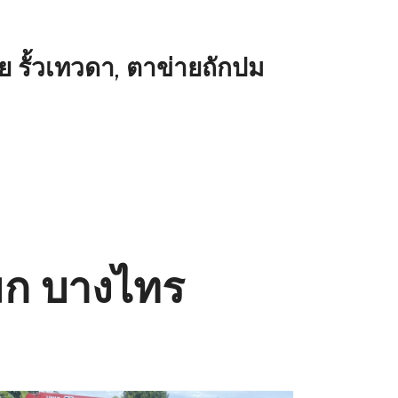
ย รั้วเทวดา, ตาข่ายถักปม
หมก บางไทร