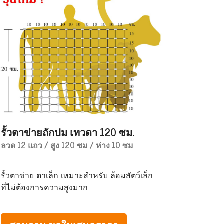
รั้วตาข่ายถักปม เทวดา 120 ซม.
ลวด 12 แถว / สูง 120 ซม / ห่าง 10 ซม
รั้วตาข่าย ตาเล็ก เหมาะสำหรับ ล้อมสัตว์เล็ก
ที่ไม่ต้องการความสูงมาก