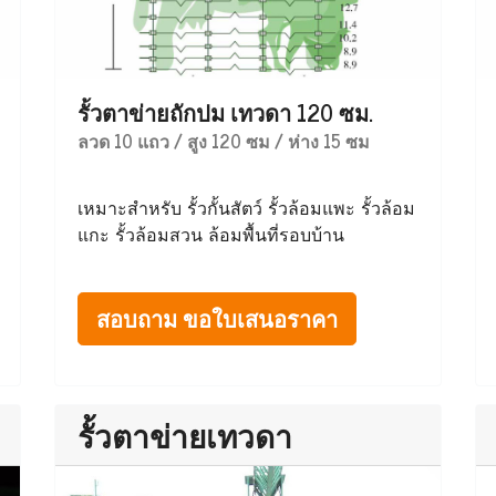
รั้วตาข่ายถักปม เทวดา 120 ซม.
ลวด 10 แถว / สูง 120 ซม / ห่าง 15 ซม
เหมาะสำหรับ รั้วกั้นสัตว์ รั้วล้อมแพะ รั้วล้อม
แกะ รั้วล้อมสวน ล้อมพื้นที่รอบบ้าน
สอบถาม ขอใบเสนอราคา
รั้วตาข่ายเทวดา