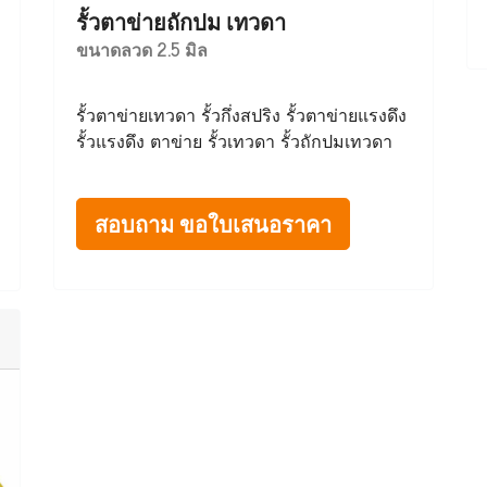
รั้วตาข่ายถักปม เทวดา
ขนาดลวด 2.5 มิล
รั้วตาข่ายเทวดา รั้วกึ่งสปริง รั้วตาข่ายแรงดึง
รั้วแรงดึง ตาข่าย รั้วเทวดา รั้วถักปมเทวดา
สอบถาม ขอใบเสนอราคา