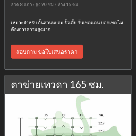
ลวด 8 แถว / สูง 90 ซม / ห่าง 15 ซม
เหมาะสำหรับ กั้นสวนหย่อม รั้วเตี้ย กั้นเขตแดน บอกเขต ไม่
ต้องการความสูงมาก
สอบถาม ขอใบเสนอราคา
ตาข่ายเทวดา 165 ซม.