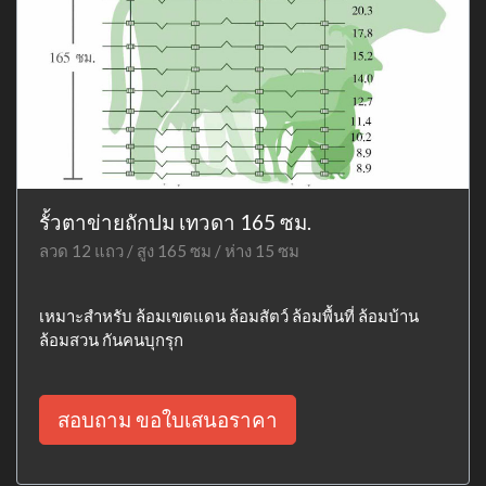
รั้วตาข่ายถักปม เทวดา 165 ซม.
ลวด 12 แถว / สูง 165 ซม / ห่าง 15 ซม
เหมาะสำหรับ ล้อมเขตแดน ล้อมสัตว์ ล้อมพื้นที่ ล้อมบ้าน
ล้อมสวน กันคนบุกรุก
สอบถาม ขอใบเสนอราคา