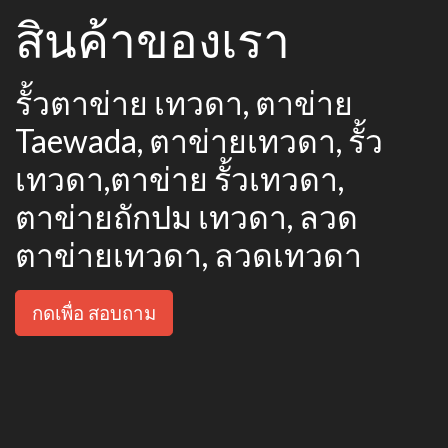
สินค้าของเรา
รั้วตาข่าย เทวดา, ตาข่าย
Taewada, ตาข่ายเทวดา, รั้ว
เทวดา,ตาข่าย รั้วเทวดา,
ตาข่ายถักปม เทวดา, ลวด
ตาข่ายเทวดา, ลวดเทวดา
กดเพื่อ สอบถาม