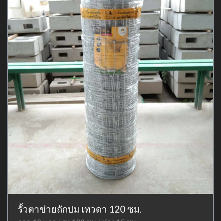
รั้วตาข่ายถักปม เทวดา 120 ซม.