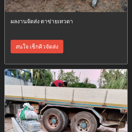
ผลงานจัดส่ง ตาข่ายเทวดา
สนใจ เช็กคิวจัดส่ง