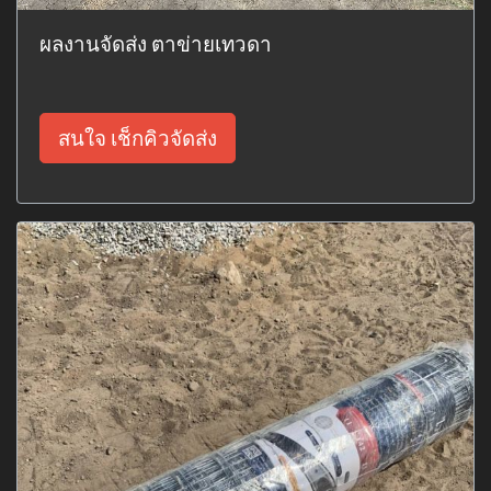
ผลงานจัดส่ง ตาข่ายเทวดา
สนใจ เช็กคิวจัดส่ง