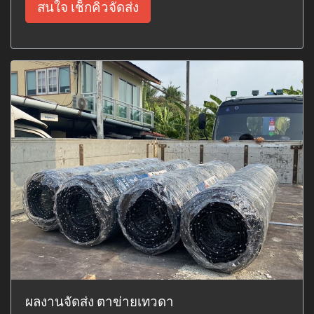
สนใจ เช็กคิวจัดส่ง
ผลงานจัดส่ง ตาข่ายเทวดา