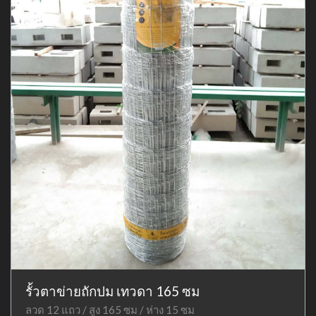
รั้วตาข่ายถักปม เทวดา 165 ซม
ลวด 12 แถว / สูง 165 ซม / ห่าง 15 ซม