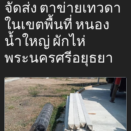
จัดส่ง ตาข่ายเทวดา
ในเขตพื้นที่ หนอง
น้ำใหญ่ ผักไห่
พระนครศรีอยุธยา