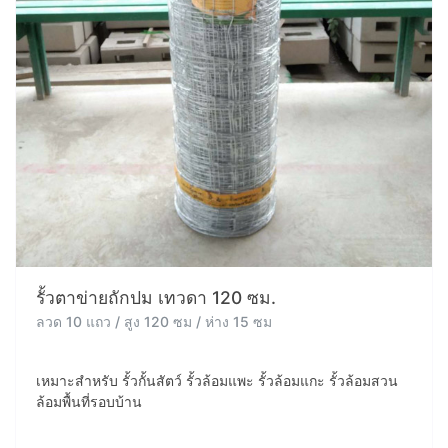
รั้วตาข่ายถักปม เทวดา 120 ซม.
ลวด 10 แถว / สูง 120 ซม / ห่าง 15 ซม
เหมาะสำหรับ รั้วกั้นสัตว์ รั้วล้อมแพะ รั้วล้อมแกะ รั้วล้อมสวน
ล้อมพื้นที่รอบบ้าน