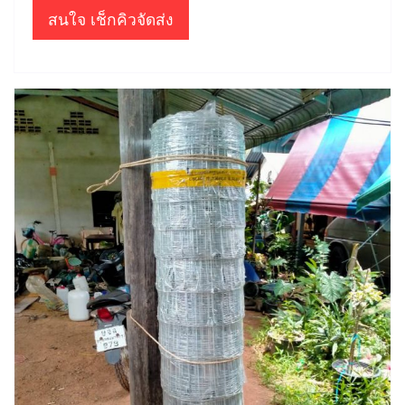
สนใจ เช็กคิวจัดส่ง