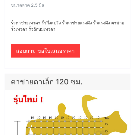
ขนาดลวด 2.5 มิล
รั้วตาข่ายเทวดา รั้วกึ่งสปริง รั้วตาข่ายแรงดึง รั้วแรงดึง ตาข่าย
รั้วเทวดา รั้วถักปมเทวดา
สอบถาม ขอใบเสนอราคา
ตาข่ายตาเล็ก 120 ซม.