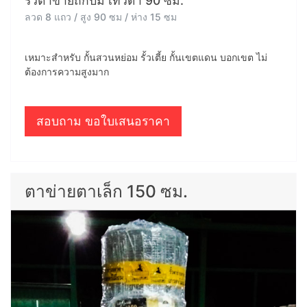
รั้วตาข่ายถักปม เทวดา 90 ซม.
ลวด 8 แถว / สูง 90 ซม / ห่าง 15 ซม
เหมาะสำหรับ กั้นสวนหย่อม รั้วเตี้ย กั้นเขตแดน บอกเขต ไม่
ต้องการความสูงมาก
สอบถาม ขอใบเสนอราคา
ตาข่ายตาเล็ก 150 ซม.