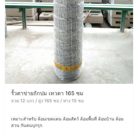
รั้วตาข่ายถักปม เทวดา 165 ซม
ลวด 12 แถว / สูง 165 ซม / ห่าง 15 ซม
เหมาะสำหรับ ล้อมเขตแดน ล้อมสัตว์ ล้อมพื้นที่ ล้อมบ้าน ล้อม
สวน กันคนบุกรุก