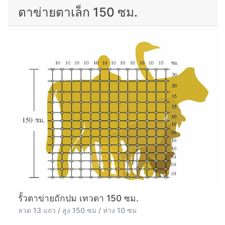
ตาข่ายตาเล็ก 150 ซม.
รั้วตาข่ายถักปม เทวดา 150 ซม.
ลวด 13 แถว / สูง 150 ซม / ห่าง 10 ซม