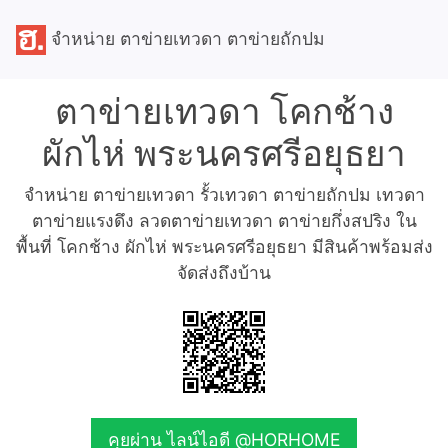
จำหน่าย ตาข่ายเทวดา ตาข่ายถักปม
ตาข่ายเทวดา โคกช้าง
ผักไห่ พระนครศรีอยุธยา
จำหน่าย ตาข่ายเทวดา รั้วเทวดา ตาข่ายถักปม เทวดา
ตาข่ายแรงดึง ลวดตาข่ายเทวดา ตาข่ายกึ่งสปริง ใน
พื้นที่ โคกช้าง ผักไห่ พระนครศรีอยุธยา มีสินค้าพร้อมส่ง
จัดส่งถึงบ้าน
คุยผ่าน ไลน์ไอดี @HORHOME