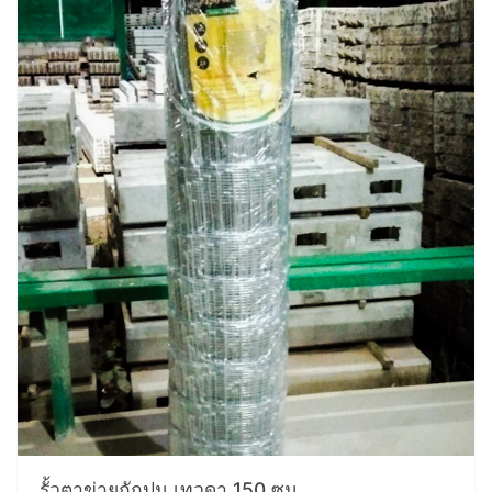
รั้วตาข่ายถักปม เทวดา 150 ซม.