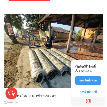
เว็บไซต์นี้ใช้คุกกี้
ตั้งค่าด้านล่าง
ยอมรับทั้งหมด
การตั้งค่าคุกกี้
ผลงานจัดส่ง ตาข่ายเทวดา