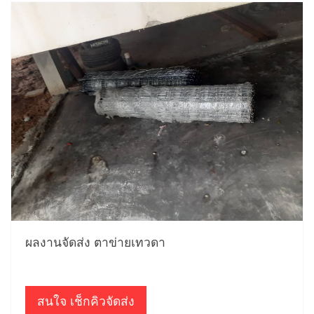
ผลงานจัดส่ง ตาข่ายเทวดา
สนใจ เช็กคิวจัดส่ง