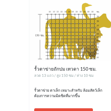
รั้วตาข่ายถักปม เทวดา 150 ซม.
ลวด 13 แถว / สูง 150 ซม / ห่าง 10 ซม
รั้วตาข่าย ตาเล็ก เหมาะสำหรับ ล้อมสัตว์เล็ก
ต้องการความมิดชิดที่มากขึ้น