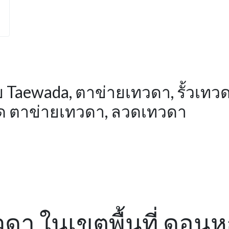
ย Taewada, ตาข่ายเทวดา, รั้วเทวด
วด ตาข่ายเทวดา, ลวดเทวดา
วดา ในเขตพื้นที่ ดอน