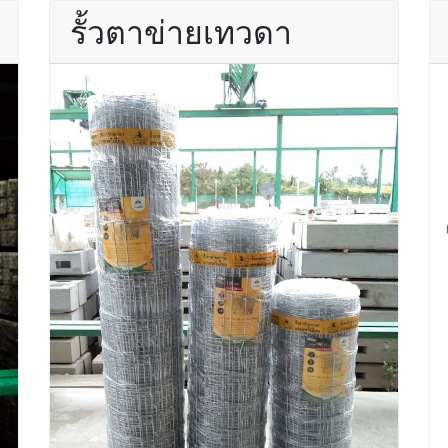
รั้วตาข่ายเทวดา