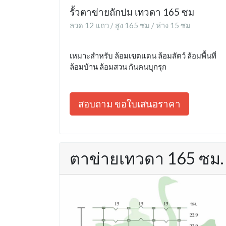
รั้วตาข่ายถักปม เทวดา 165 ซม
ลวด 12 แถว / สูง 165 ซม / ห่าง 15 ซม
เหมาะสำหรับ ล้อมเขตแดน ล้อมสัตว์ ล้อมพื้นที่
ล้อมบ้าน ล้อมสวน กันคนบุกรุก
สอบถาม ขอใบเสนอราคา
ตาข่ายเทวดา 165 ซม.