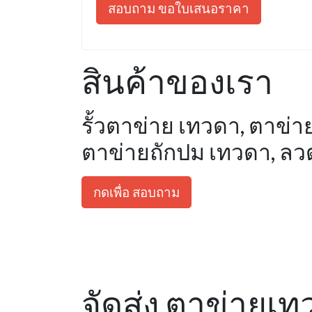
สอบถาม ขอใบเสนอราคา
สินค้าของเรา
รั้วตาข่าย เทวดา, ตาข่า
ตาข่ายถักปม เทวดา, ล
กดเพื่อ สอบถาม
จัดส่ง ตาข่ายเท