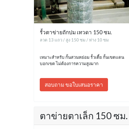
รั้วตาข่ายถักปม เทวดา 150 ซม.
ลวด 13 แถว / สูง 150 ซม / ห่าง 10 ซม
เหมาะสำหรับ กั้นสวนหย่อม รั้วเตี้ย กั้นเขตแดน
บอกเขต ไม่ต้องการความสูงมาก
สอบถาม ขอใบเสนอราคา
ตาข่ายตาเล็ก 150 ซม.