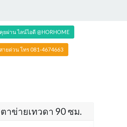
คุยผ่าน ไลน์ไอดี @HORHOME
สายด่วน โทร 081-4674663
ตาข่ายเทวดา 90 ซม.