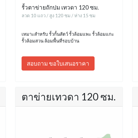
รั้วตาข่ายถักปม เทวดา 120 ซม.
ลวด 10 แถว / สูง 120 ซม / ห่าง 15 ซม
เหมาะสำหรับ รั้วกั้นสัตว์ รั้วล้อมแพะ รั้วล้อมแกะ
รั้วล้อมสวน ล้อมพื้นที่รอบบ้าน
สอบถาม ขอใบเสนอราคา
ตาข่ายเทวดา 120 ซม.