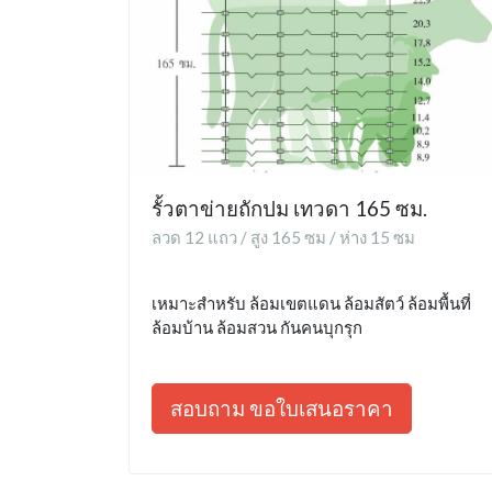
รั้วตาข่ายถักปม เทวดา 165 ซม.
ลวด 12 แถว / สูง 165 ซม / ห่าง 15 ซม
เหมาะสำหรับ ล้อมเขตแดน ล้อมสัตว์ ล้อมพื้นที่
ล้อมบ้าน ล้อมสวน กันคนบุกรุก
สอบถาม ขอใบเสนอราคา