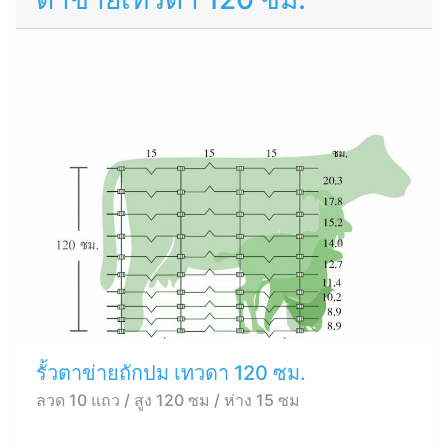
รั้วตาข่ายถักปม เทวดา 120 ซม.
ลวด 10 แถว / สูง 120 ซม / ห่าง 15 ซม