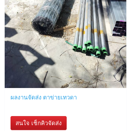
ผลงานจัดส่ง ตาข่ายเทวดา
สนใจ เช็กคิวจัดส่ง