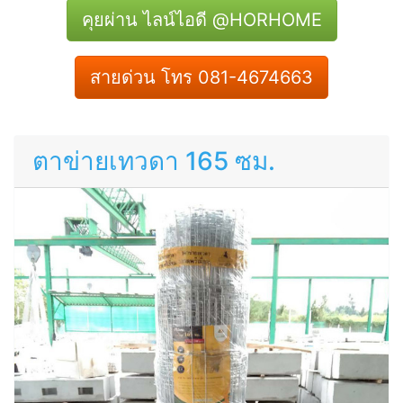
คุยผ่าน ไลน์ไอดี @HORHOME
สายด่วน โทร 081-4674663
ตาข่ายเทวดา 165 ซม.