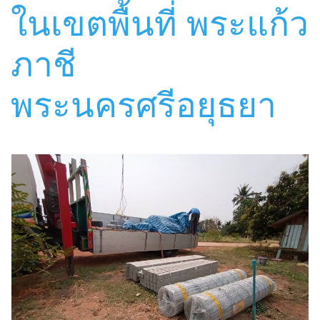
ในเขตพื้นที่ พระแก้ว
ภาชี
พระนครศรีอยุธยา