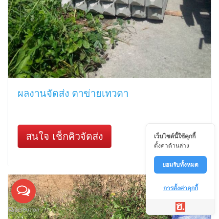
ผลงานจัดส่ง ตาข่ายเทวดา
สนใจ เช็กคิวจัดส่ง
เว็บไซต์นี้ใช้คุกกี้
ตั้งค่าด้านล่าง
ยอมรับทั้งหมด
การตั้งค่าคุกกี้