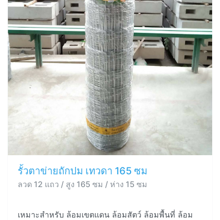
รั้วตาข่ายถักปม เทวดา 165 ซม
ลวด 12 แถว / สูง 165 ซม / ห่าง 15 ซม
เหมาะสำหรับ ล้อมเขตแดน ล้อมสัตว์ ล้อมพื้นที่ ล้อม