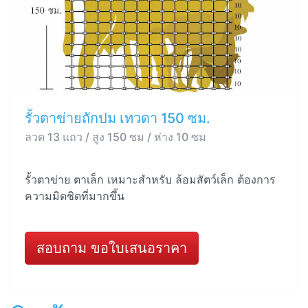
รั้วตาข่ายถักปม เทวดา 150 ซม.
ลวด 13 แถว / สูง 150 ซม / ห่าง 10 ซม
รั้วตาข่าย ตาเล็ก เหมาะสำหรับ ล้อมสัตว์เล็ก ต้องการ
ความมิดชิดที่มากขึ้น
สอบถาม ขอใบเสนอราคา