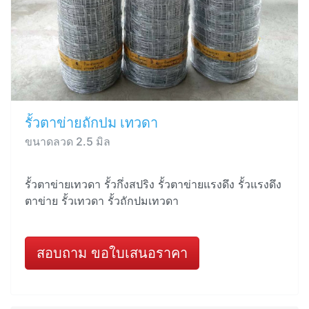
รั้วตาข่ายถักปม เทวดา
ขนาดลวด 2.5 มิล
รั้วตาข่ายเทวดา รั้วกึ่งสปริง รั้วตาข่ายแรงดึง รั้วแรงดึง
ตาข่าย รั้วเทวดา รั้วถักปมเทวดา
สอบถาม ขอใบเสนอราคา