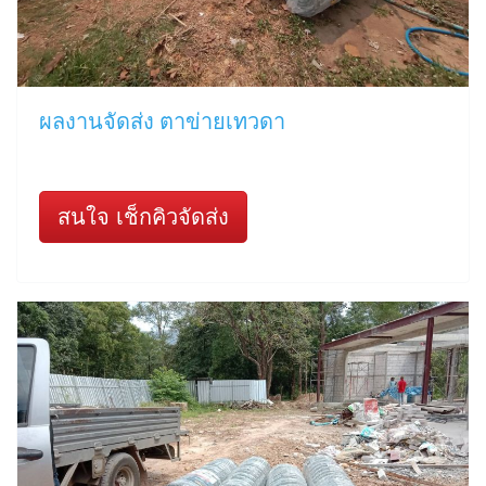
ผลงานจัดส่ง ตาข่ายเทวดา
สนใจ เช็กคิวจัดส่ง