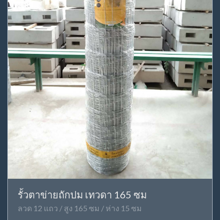
รั้วตาข่ายถักปม เทวดา 165 ซม
ลวด 12 แถว / สูง 165 ซม / ห่าง 15 ซม