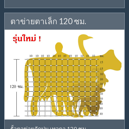
ตาข่ายตาเล็ก 120 ซม.
รั้วตาข่ายถักปม เทวดา 120 ซม.