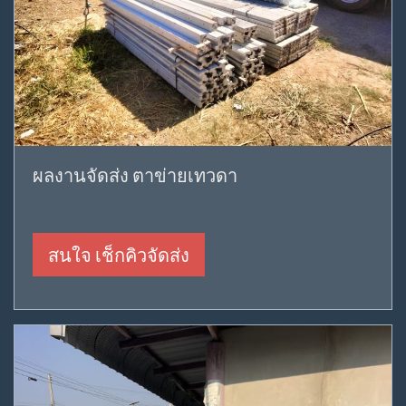
ผลงานจัดส่ง ตาข่ายเทวดา
สนใจ เช็กคิวจัดส่ง