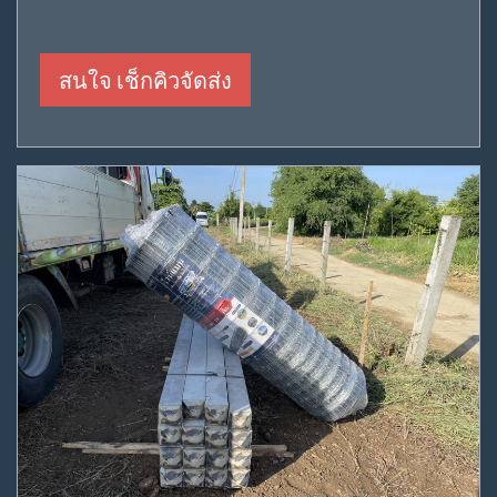
สนใจ เช็กคิวจัดส่ง