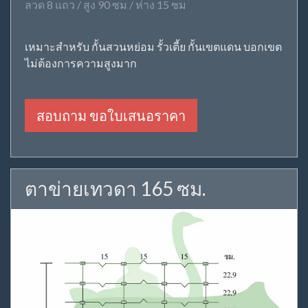
ลวด 8 แถว / สูง 90 ซม / ห่าง 15 ซม
เหมาะสำหรับ กั้นสวนหย่อม รั้วเตี้ย กั้นเขตแดน บอกเขต
ไม่ต้องการความสูงมาก
สอบถาม ขอใบเสนอราคา
ตาข่ายเทวดา 165 ซม.