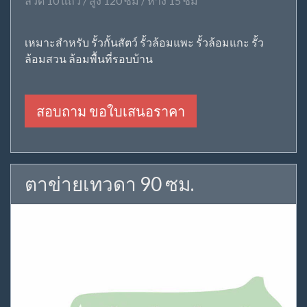
ลวด 10 แถว / สูง 120 ซม / ห่าง 15 ซม
เหมาะสำหรับ รั้วกั้นสัตว์ รั้วล้อมแพะ รั้วล้อมแกะ รั้ว
ล้อมสวน ล้อมพื้นที่รอบบ้าน
สอบถาม ขอใบเสนอราคา
ตาข่ายเทวดา 90 ซม.