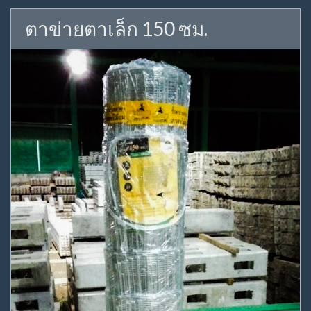
ตาข่ายตาเล็ก 150 ซม.