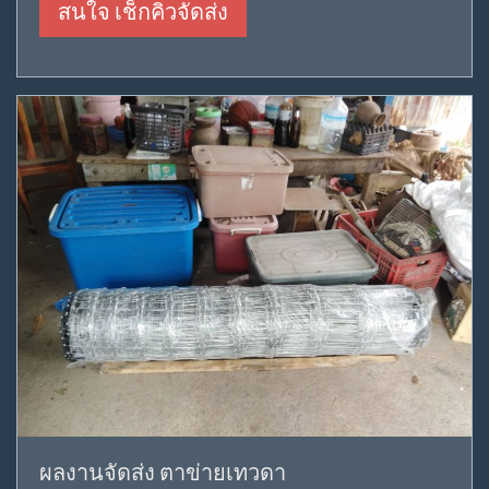
สนใจ เช็กคิวจัดส่ง
ผลงานจัดส่ง ตาข่ายเทวดา