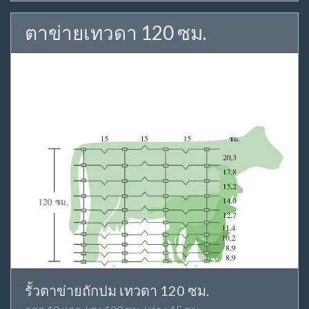
ตาข่ายเทวดา 120 ซม.
รั้วตาข่ายถักปม เทวดา 120 ซม.