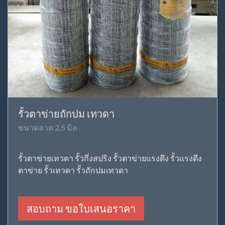
รั้วตาข่ายถักปม เทวดา
ขนาดลวด 2.5 มิล
รั้วตาข่ายเทวดา รั้วกึ่งสปริง รั้วตาข่ายแรงดึง รั้วแรงดึง
ตาข่าย รั้วเทวดา รั้วถักปมเทวดา
สอบถาม ขอใบเสนอราคา