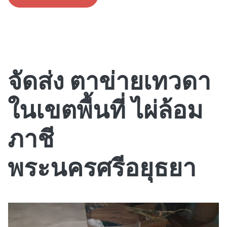
จัดส่ง ตาข่ายเทวดา
ในเขตพื้นที่ ไผ่ล้อม
ภาชี
พระนครศรีอยุธยา