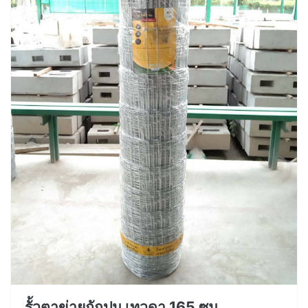
รั้วตาข่ายถักปม เทวดา 165 ซม