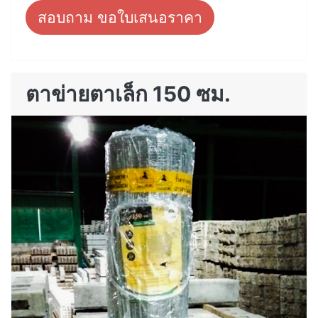
สอบถาม ขอใบเสนอราคา
ตาข่ายตาเล็ก 150 ซม.