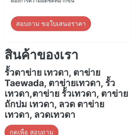
ต้องการความมิดชิดที่มากขึ้น
สอบถาม ขอใบเสนอราคา
สินค้าของเรา
รั้วตาข่าย เทวดา, ตาข่าย
Taewada, ตาข่ายเทวดา, รั้ว
เทวดา,ตาข่าย รั้วเทวดา, ตาข่าย
ถักปม เทวดา, ลวด ตาข่าย
เทวดา, ลวดเทวดา
กดเพื่อ สอบถาม