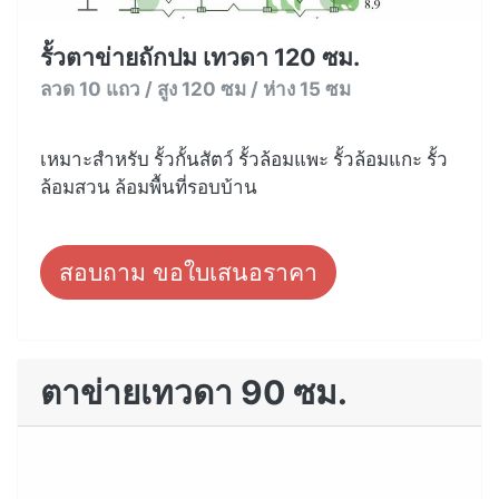
รั้วตาข่ายถักปม เทวดา 120 ซม.
ลวด 10 แถว / สูง 120 ซม / ห่าง 15 ซม
เหมาะสำหรับ รั้วกั้นสัตว์ รั้วล้อมแพะ รั้วล้อมแกะ รั้ว
ล้อมสวน ล้อมพื้นที่รอบบ้าน
สอบถาม ขอใบเสนอราคา
ตาข่ายเทวดา 90 ซม.