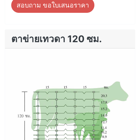
สอบถาม ขอใบเสนอราคา
ตาข่ายเทวดา 120 ซม.