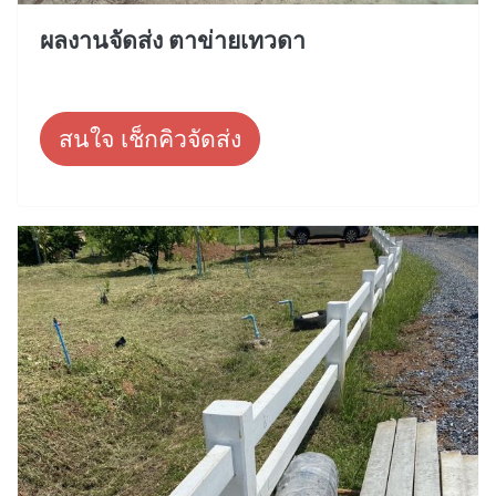
ผลงานจัดส่ง ตาข่ายเทวดา
สนใจ เช็กคิวจัดส่ง