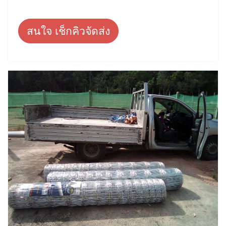
สนใจ เช็กคิวจัดส่ง