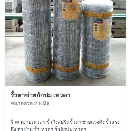
รั้วตาข่ายถักปม เทวดา
ขนาดลวด 2.5 มิล
รั้วตาข่ายเทวดา รั้วกึ่งสปริง รั้วตาข่ายแรงดึง รั้วแรง
ดึง ตาข่าย รั้วเทวดา รั้วถักปมเทวดา