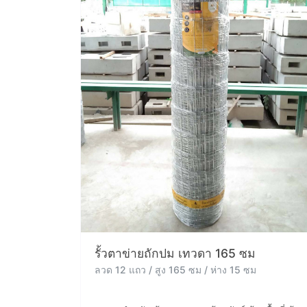
รั้วตาข่ายถักปม เทวดา 165 ซม
ลวด 12 แถว / สูง 165 ซม / ห่าง 15 ซม