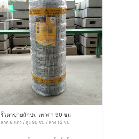
รั้วตาข่ายถักปม เทวดา 90 ซม
ลวด 8 แถว / สูง 90 ซม / ห่าง 15 ซม