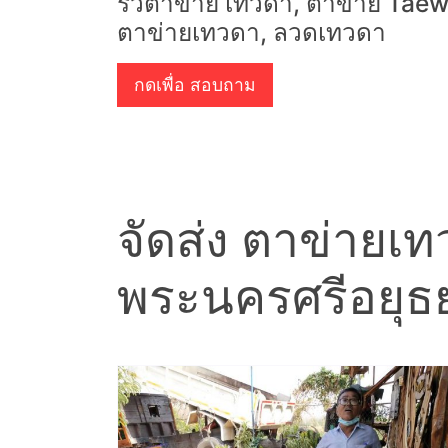
รั้วตาข่าย เทวดา, ตาข่าย Taew
ตาข่ายเทวดา, ลวดเทวดา
กดเพื่อ สอบถาม
จัดส่ง ตาข่ายเ
พระนครศรีอยุธ