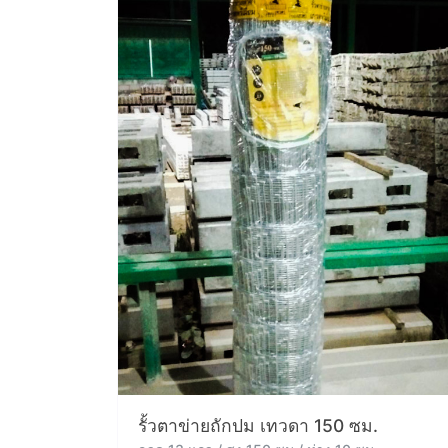
รั้วตาข่ายถักปม เทวดา 150 ซม.