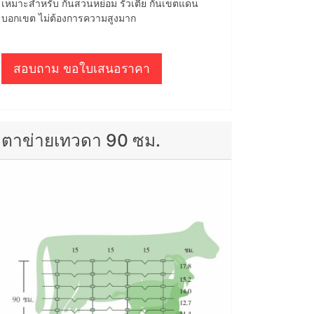
เหมาะสำหรับ กั้นสวนหย่อม รั้วเตี้ย กั้นเขตแดน
บอกเขต ไม่ต้องการความสูงมาก
สอบถาม ขอใบเสนอราคา
ตาข่ายเทวดา 90 ซม.