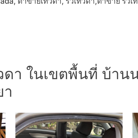
ada, ตาข่ายเทวดา, รั้วเทวดา,ตาข่าย รั้ว
ทวดา ในเขตพื้นที่ บ้
ยา