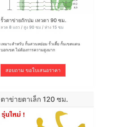
รั้วตาข่ายถักปม เทวดา 90 ซม.
ลวด 8 แถว / สูง 90 ซม / ห่าง 15 ซม
เหมาะสำหรับ กั้นสวนหย่อม รั้วเตี้ย กั้นเขตแดน
บอกเขต ไม่ต้องการความสูงมาก
สอบถาม ขอใบเสนอราคา
ตาข่ายตาเล็ก 120 ซม.