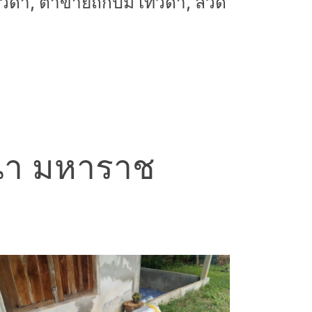
เทวดา, ตาข่ายถักปม เทวดา, ลวด
านนา มหาราช