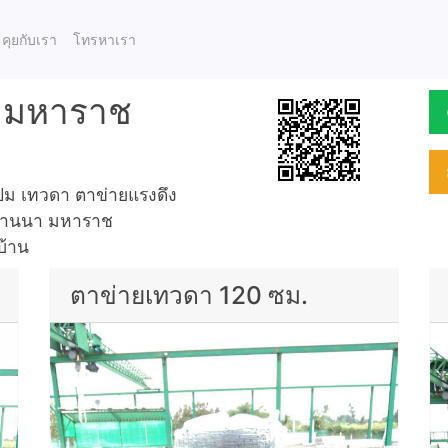
คุยกับเรา
โทรหาเรา
า มหาราช
ปม เทวดา ตาข่ายแรงดึง
 บ้านนา มหาราช
บ้าน
ตาข่ายเทวดา 120 ซม.