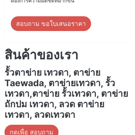
ต้องการความมิดชิดที่มากขึ้น
สอบถาม ขอใบเสนอราคา
สินค้าของเรา
รั้วตาข่าย เทวดา, ตาข่าย
Taewada, ตาข่ายเทวดา, รั้ว
เทวดา,ตาข่าย รั้วเทวดา, ตาข่าย
ถักปม เทวดา, ลวด ตาข่าย
เทวดา, ลวดเทวดา
กดเพื่อ สอบถาม