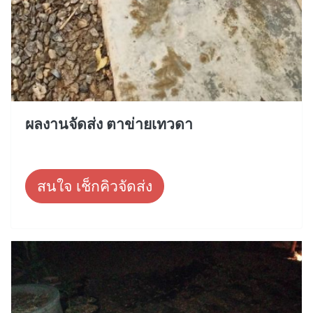
ผลงานจัดส่ง ตาข่ายเทวดา
สนใจ เช็กคิวจัดส่ง