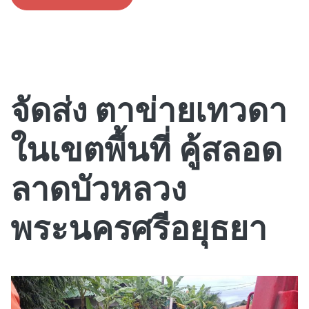
จัดส่ง ตาข่ายเทวดา
ในเขตพื้นที่ คู้สลอด
ลาดบัวหลวง
พระนครศรีอยุธยา