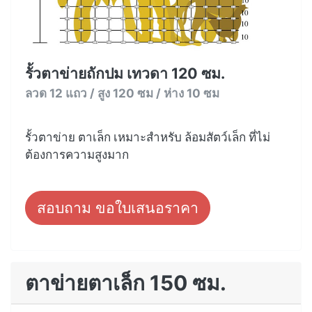
รั้วตาข่ายถักปม เทวดา 120 ซม.
ลวด 12 แถว / สูง 120 ซม / ห่าง 10 ซม
รั้วตาข่าย ตาเล็ก เหมาะสำหรับ ล้อมสัตว์เล็ก ที่ไม่
ต้องการความสูงมาก
สอบถาม ขอใบเสนอราคา
ตาข่ายตาเล็ก 150 ซม.