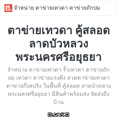
จำหน่าย ตาข่ายเทวดา ตาข่ายถักปม
ตาข่ายเทวดา คู้สลอด
ลาดบัวหลวง
พระนครศรีอยุธยา
จำหน่าย ตาข่ายเทวดา รั้วเทวดา ตาข่ายถัก
ปม เทวดา ตาข่ายแรงดึง ลวดตาข่ายเทวดา
ตาข่ายกึ่งสปริง ในพื้นที่ คู้สลอด ลาดบัวหลวง
พระนครศรีอยุธยา มีสินค้าพร้อมส่ง จัดส่งถึง
บ้าน