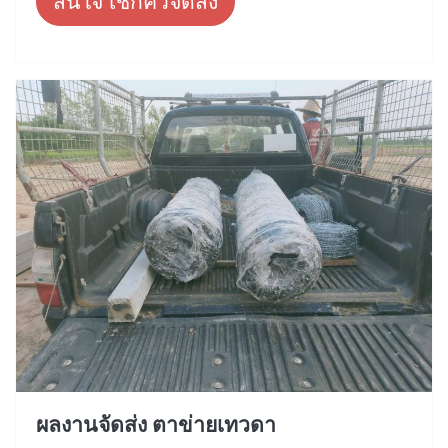
สนใจ เช็กคิวจัดส่ง
ผลงานจัดส่ง ตาข่ายเทวดา