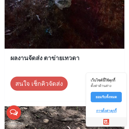
ผลงานจัดส่ง ตาข่ายเทวดา
เว็บไซต์นี้ใช้คุกกี้
สนใจ เช็กคิวจัดส่ง
ตั้งค่าด้านล่าง
ยอมรับทั้งหมด
การตั้งค่าคุกกี้