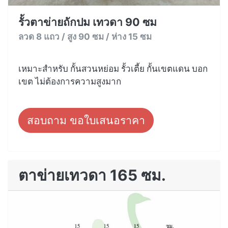
รั้วตาข่ายถักปม เทวดา 90 ซม
ลวด 8 แถว / สูง 90 ซม / ห่าง 15 ซม
เหมาะสำหรับ กั้นสวนหย่อม รั้วเตี้ย กั้นเขตแดน บอก
เขต ไม่ต้องการความสูงมาก
สอบถาม ขอใบเสนอราคา
ตาข่ายเทวดา 165 ซม.