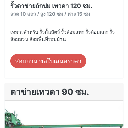
รั้วตาข่ายถักปม เทวดา 120 ซม.
ลวด 10 แถว / สูง 120 ซม / ห่าง 15 ซม
เหมาะสำหรับ รั้วกั้นสัตว์ รั้วล้อมแพะ รั้วล้อมแกะ รั้ว
ล้อมสวน ล้อมพื้นที่รอบบ้าน
สอบถาม ขอใบเสนอราคา
ตาข่ายเทวดา 90 ซม.