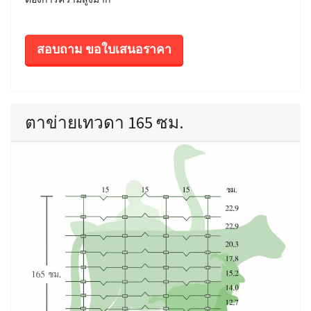
สอบถาม ขอใบเสนอราคา
ตาข่ายเทวดา 165 ซม.