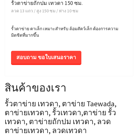
รั้วตาข่ายถักปม เทวดา 150 ซม.
ลวด 13 แถว / สูง 150 ซม / ห่าง 10 ซม
รั้วตาข่าย ตาเล็ก เหมาะสำหรับ ล้อมสัตว์เล็ก ต้องการความ
มิดชิดที่มากขึ้น
สอบถาม ขอใบเสนอราคา
สินค้าของเรา
รั้วตาข่าย เทวดา, ตาข่าย Taewada,
ตาข่ายเทวดา, รั้วเทวดา,ตาข่าย รั้ว
เทวดา, ตาข่ายถักปม เทวดา, ลวด
ตาข่ายเทวดา, ลวดเทวดา