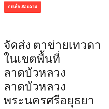
กดเพื่อ สอบถาม
จัดส่ง ตาข่ายเทวดา
ในเขตพื้นที่
ลาดบัวหลวง
ลาดบัวหลวง
พระนครศรีอยุธยา