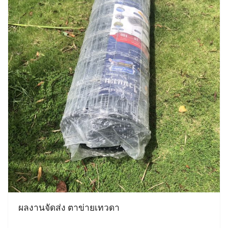
ผลงานจัดส่ง ตาข่ายเทวดา