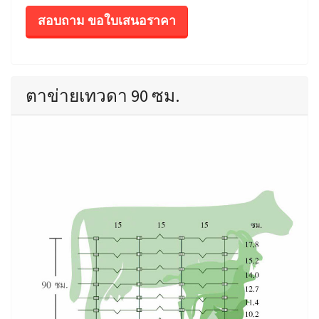
สอบถาม ขอใบเสนอราคา
ตาข่ายเทวดา 90 ซม.