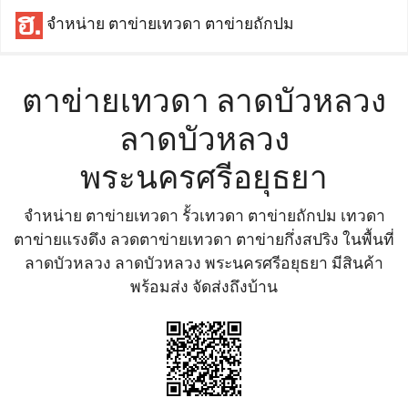
จำหน่าย ตาข่ายเทวดา ตาข่ายถักปม
ตาข่ายเทวดา ลาดบัวหลวง
ลาดบัวหลวง
พระนครศรีอยุธยา
จำหน่าย ตาข่ายเทวดา รั้วเทวดา ตาข่ายถักปม เทวดา
ตาข่ายแรงดึง ลวดตาข่ายเทวดา ตาข่ายกึ่งสปริง ในพื้นที่
ลาดบัวหลวง ลาดบัวหลวง พระนครศรีอยุธยา มีสินค้า
พร้อมส่ง จัดส่งถึงบ้าน