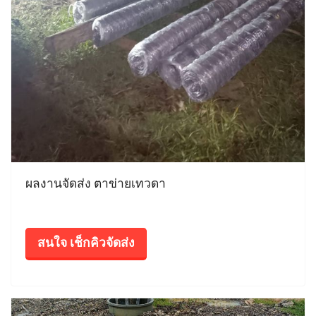
ผลงานจัดส่ง ตาข่ายเทวดา
สนใจ เช็กคิวจัดส่ง