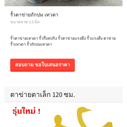
รั้วตาข่ายถักปม เทวดา
ขนาดลวด 2.5 มิล
รั้วตาข่ายเทวดา รั้วกึ่งสปริง รั้วตาข่ายแรงดึง รั้วแรงดึง ตาข่าย
รั้วเทวดา รั้วถักปมเทวดา
สอบถาม ขอใบเสนอราคา
ตาข่ายตาเล็ก 120 ซม.