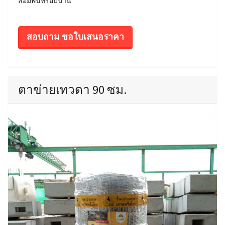
ล้อมพื้นที่รอบบ้าน
สอบถาม ขอใบเสนอราคา
ตาข่ายเทวดา 90 ซม.