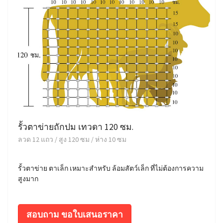
รั้วตาข่ายถักปม เทวดา 120 ซม.
ลวด 12 แถว / สูง 120 ซม / ห่าง 10 ซม
รั้วตาข่าย ตาเล็ก เหมาะสำหรับ ล้อมสัตว์เล็ก ที่ไม่ต้องการความ
สูงมาก
สอบถาม ขอใบเสนอราคา