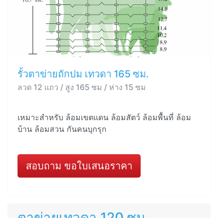
รั้วตาข่ายถักปม เทวดา 165 ซม.
ลวด 12 แถว / สูง 165 ซม / ห่าง 15 ซม
เหมาะสำหรับ ล้อมเขตแดน ล้อมสัตว์ ล้อมพื้นที่ ล้อม
บ้าน ล้อมสวน กันคนบุกรุก
สอบถาม ขอใบเสนอราคา
ตาข่ายเทวดา 120 ซม.