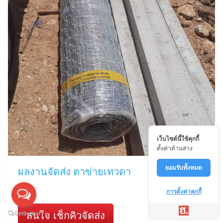
เว็บไซต์นี้ใช้คุกกี้
ตั้งค่าด้านล่าง
ยอมรับทั้งหมด
ผลงานจัดส่ง ตาข่ายเทวดา
การตั้งค่าคุกกี้
สนใจ เช็กคิวจัดส่ง