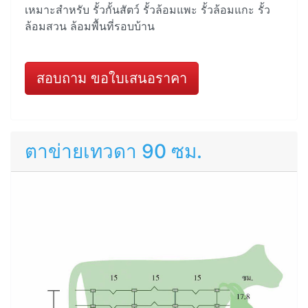
เหมาะสำหรับ รั้วกั้นสัตว์ รั้วล้อมแพะ รั้วล้อมแกะ รั้ว
ล้อมสวน ล้อมพื้นที่รอบบ้าน
สอบถาม ขอใบเสนอราคา
ตาข่ายเทวดา 90 ซม.