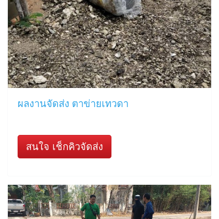
ผลงานจัดส่ง ตาข่ายเทวดา
สนใจ เช็กคิวจัดส่ง