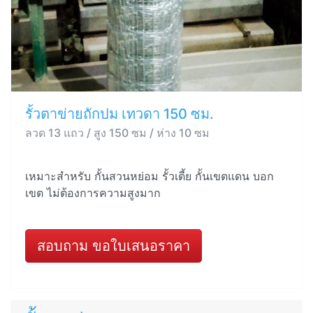
รั้วตาข่ายถักปม เทวดา 150 ซม.
ลวด 13 แถว / สูง 150 ซม / ห่าง 10 ซม
เหมาะสำหรับ กั้นสวนหย่อม รั้วเตี้ย กั้นเขตแดน บอก
เขต ไม่ต้องการความสูงมาก
สอบถาม ขอใบเสนอราคา