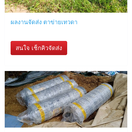
ผลงานจัดส่ง ตาข่ายเทวดา
สนใจ เช็กคิวจัดส่ง