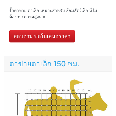
รั้วตาข่าย ตาเล็ก เหมาะสำหรับ ล้อมสัตว์เล็ก ที่ไม่
ต้องการความสูงมาก
สอบถาม ขอใบเสนอราคา
ตาข่ายตาเล็ก 150 ซม.