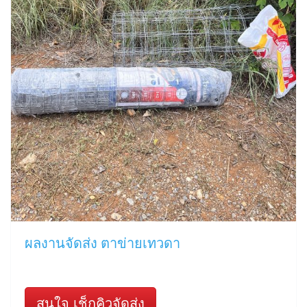
ผลงานจัดส่ง ตาข่ายเทวดา
สนใจ เช็กคิวจัดส่ง