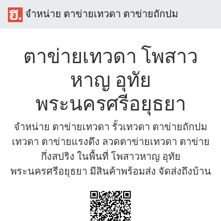
จำหน่าย ตาข่ายเทวดา ตาข่ายถักปม
ตาข่ายเทวดา โพสาว
หาญ อุทัย
พระนครศรีอยุธยา
จำหน่าย ตาข่ายเทวดา รั้วเทวดา ตาข่ายถักปม
เทวดา ตาข่ายแรงดึง ลวดตาข่ายเทวดา ตาข่าย
กึ่งสปริง ในพื้นที่ โพสาวหาญ อุทัย
พระนครศรีอยุธยา มีสินค้าพร้อมส่ง จัดส่งถึงบ้าน