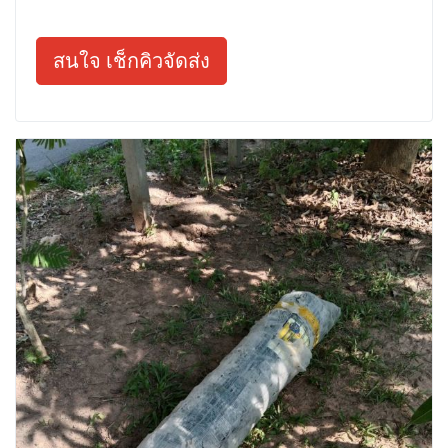
สนใจ เช็กคิวจัดส่ง