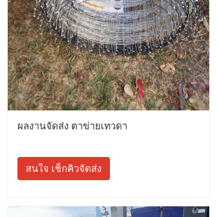
ผลงานจัดส่ง ตาข่ายเทวดา
สนใจ เช็กคิวจัดส่ง