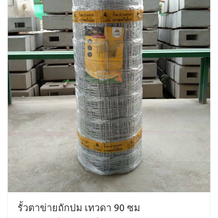
รั้วตาข่ายถักปม เทวดา 90 ซม