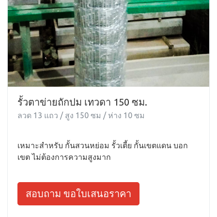
รั้วตาข่ายถักปม เทวดา 150 ซม.
ลวด 13 แถว / สูง 150 ซม / ห่าง 10 ซม
เหมาะสำหรับ กั้นสวนหย่อม รั้วเตี้ย กั้นเขตแดน บอก
เขต ไม่ต้องการความสูงมาก
สอบถาม ขอใบเสนอราคา