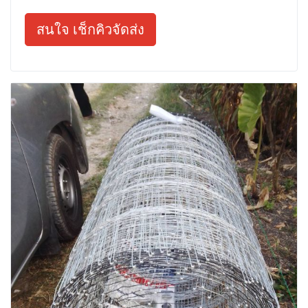
สนใจ เช็กคิวจัดส่ง