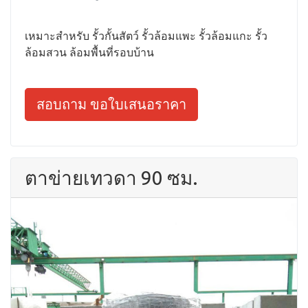
เหมาะสำหรับ รั้วกั้นสัตว์ รั้วล้อมแพะ รั้วล้อมแกะ รั้ว
ล้อมสวน ล้อมพื้นที่รอบบ้าน
สอบถาม ขอใบเสนอราคา
ตาข่ายเทวดา 90 ซม.