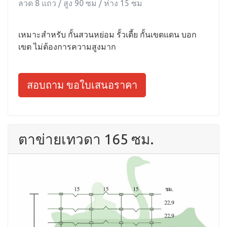
ลวด 8 แถว / สูง 90 ซม / ห่าง 15 ซม
เหมาะสำหรับ กั้นสวนหย่อม รั้วเตี้ย กั้นเขตแดน บอก
เขต ไม่ต้องการความสูงมาก
สอบถาม ขอใบเสนอราคา
ตาข่ายเทวดา 165 ซม.