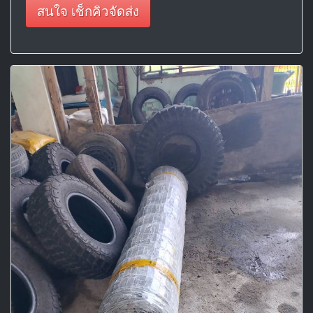
สนใจ เช็กคิวจัดส่ง