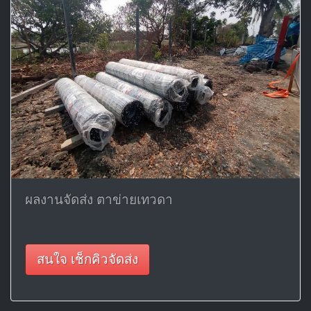
ผลงานจัดส่ง ตาข่ายเทวดา
สนใจ เช็กคิวจัดส่ง