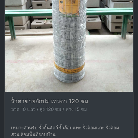
รั้วตาข่ายถักปม เทวดา 120 ซม.
ลวด 10 แถว / สูง 120 ซม / ห่าง 15 ซม
เหมาะสำหรับ รั้วกั้นสัตว์ รั้วล้อมแพะ รั้วล้อมแกะ รั้วล้อม
สวน ล้อมพื้นที่รอบบ้าน