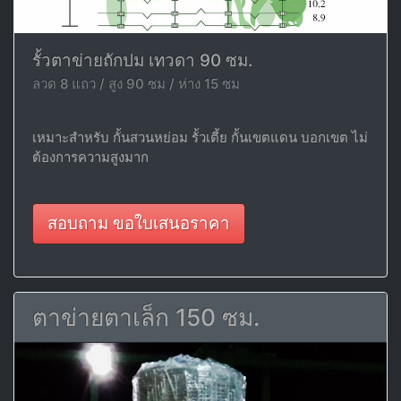
รั้วตาข่ายถักปม เทวดา 90 ซม.
ลวด 8 แถว / สูง 90 ซม / ห่าง 15 ซม
เหมาะสำหรับ กั้นสวนหย่อม รั้วเตี้ย กั้นเขตแดน บอกเขต ไม่
ต้องการความสูงมาก
สอบถาม ขอใบเสนอราคา
ตาข่ายตาเล็ก 150 ซม.