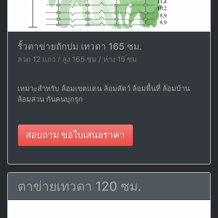
รั้วตาข่ายถักปม เทวดา 165 ซม.
ลวด 12 แถว / สูง 165 ซม / ห่าง 15 ซม
เหมาะสำหรับ ล้อมเขตแดน ล้อมสัตว์ ล้อมพื้นที่ ล้อมบ้าน
ล้อมสวน กันคนบุกรุก
สอบถาม ขอใบเสนอราคา
ตาข่ายเทวดา 120 ซม.