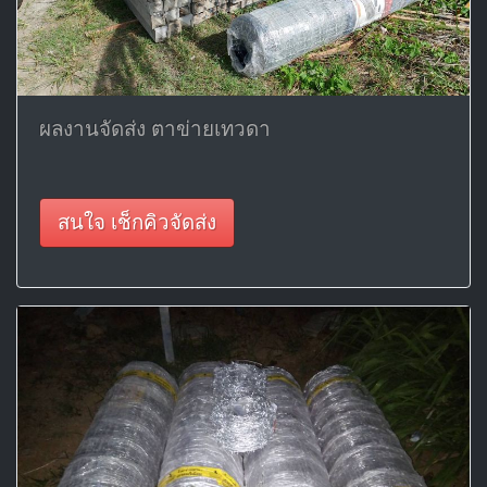
ผลงานจัดส่ง ตาข่ายเทวดา
สนใจ เช็กคิวจัดส่ง