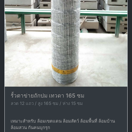
รั้วตาข่ายถักปม เทวดา 165 ซม
ลวด 12 แถว / สูง 165 ซม / ห่าง 15 ซม
เหมาะสำหรับ ล้อมเขตแดน ล้อมสัตว์ ล้อมพื้นที่ ล้อมบ้าน
ล้อมสวน กันคนบุกรุก