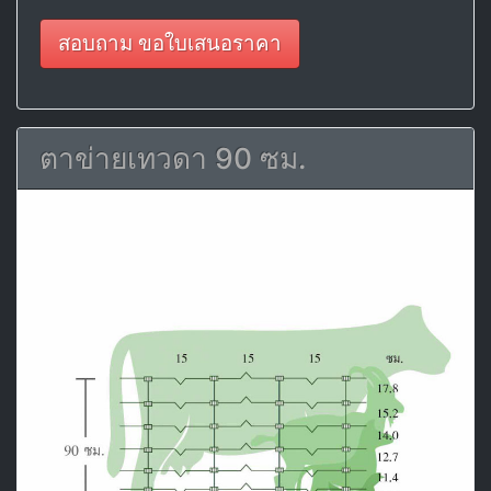
สอบถาม ขอใบเสนอราคา
ตาข่ายเทวดา 90 ซม.