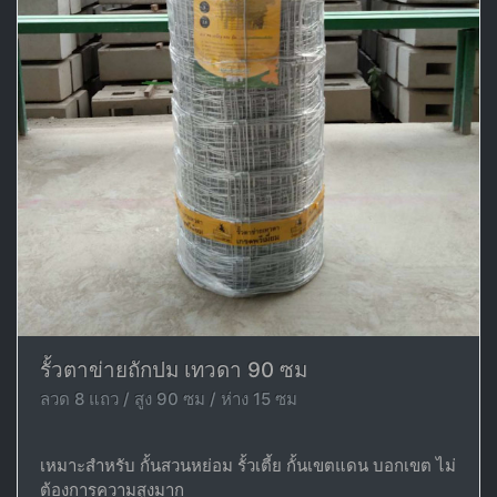
รั้วตาข่ายถักปม เทวดา 90 ซม
ลวด 8 แถว / สูง 90 ซม / ห่าง 15 ซม
เหมาะสำหรับ กั้นสวนหย่อม รั้วเตี้ย กั้นเขตแดน บอกเขต ไม่
ต้องการความสูงมาก