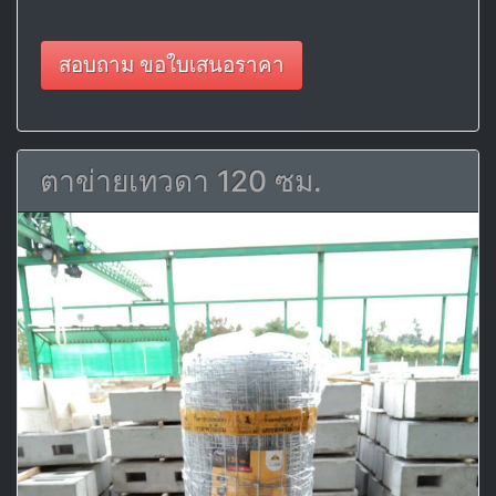
สอบถาม ขอใบเสนอราคา
ตาข่ายเทวดา 120 ซม.