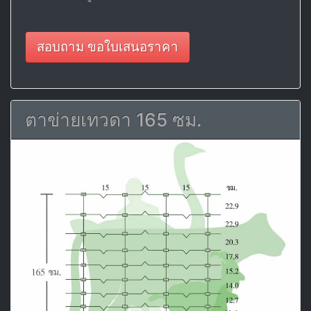
สอบถาม ขอใบเสนอราคา
ตาข่ายเทวดา 165 ซม.