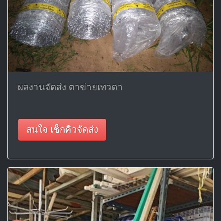
ผลงานจัดส่ง ตาข่ายเทวดา
สนใจ เช็กคิวจัดส่ง