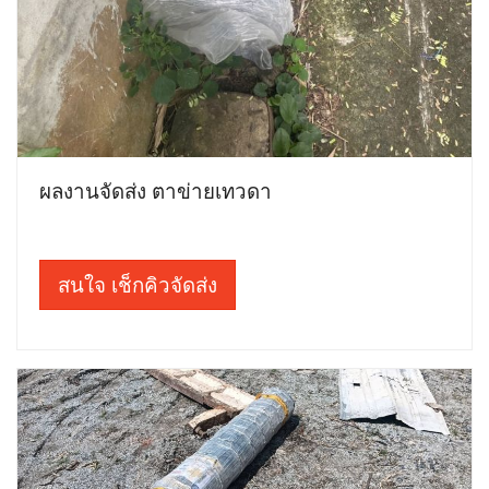
ผลงานจัดส่ง ตาข่ายเทวดา
สนใจ เช็กคิวจัดส่ง