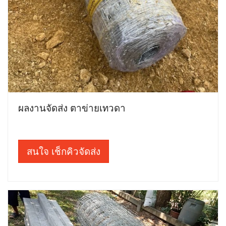
ผลงานจัดส่ง ตาข่ายเทวดา
สนใจ เช็กคิวจัดส่ง