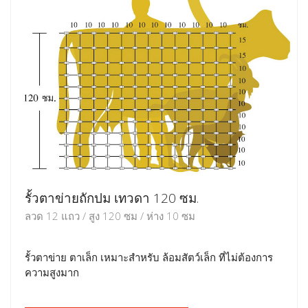
รั้วตาข่ายถักปม เทวดา 120 ซม.
ลวด 12 แถว / สูง 120 ซม / ห่าง 10 ซม
รั้วตาข่าย ตาเล็ก เหมาะสำหรับ ล้อมสัตว์เล็ก ที่ไม่ต้องการ
ความสูงมาก