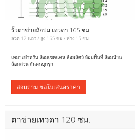
รั้วตาข่ายถักปม เทวดา 165 ซม.
ลวด 12 แถว / สูง 165 ซม / ห่าง 15 ซม
เหมาะสำหรับ ล้อมเขตแดน ล้อมสัตว์ ล้อมพื้นที่ ล้อมบ้าน
ล้อมสวน กันคนบุกรุก
สอบถาม ขอใบเสนอราคา
ตาข่ายเทวดา 120 ซม.