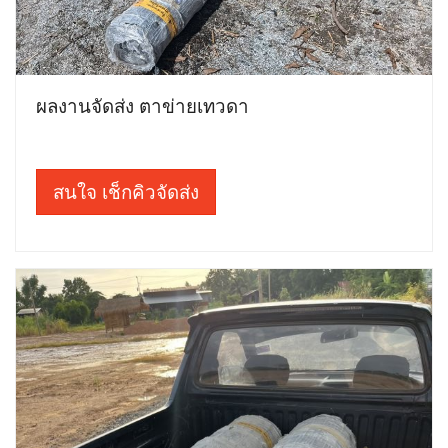
ผลงานจัดส่ง ตาข่ายเทวดา
สนใจ เช็กคิวจัดส่ง