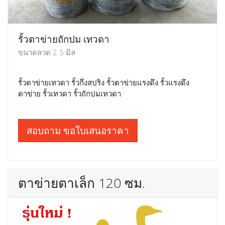
รั้วตาข่ายถักปม เทวดา
ขนาดลวด 2.5 มิล
รั้วตาข่ายเทวดา รั้วกึ่งสปริง รั้วตาข่ายแรงดึง รั้วแรงดึง
ตาข่าย รั้วเทวดา รั้วถักปมเทวดา
สอบถาม ขอใบเสนอราคา
ตาข่ายตาเล็ก 120 ซม.