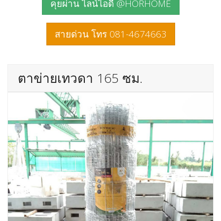
คุยผ่าน ไลน์ไอดี @HORHOME
สายด่วน โทร 081-4674663
ตาข่ายเทวดา 165 ซม.