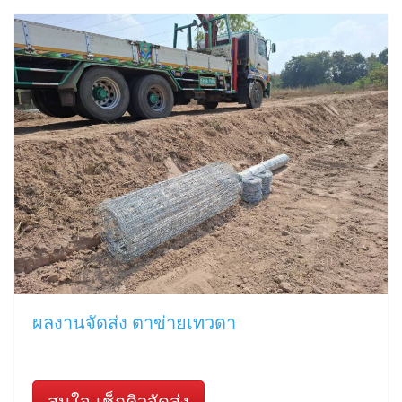
ผลงานจัดส่ง ตาข่ายเทวดา
สนใจ เช็กคิวจัดส่ง