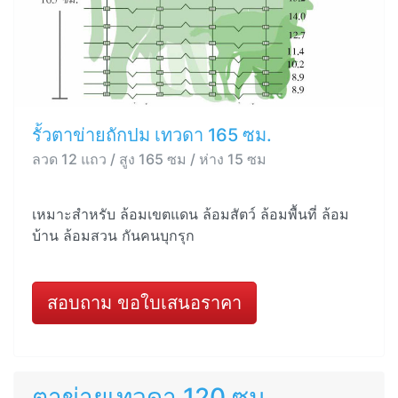
รั้วตาข่ายถักปม เทวดา 165 ซม.
ลวด 12 แถว / สูง 165 ซม / ห่าง 15 ซม
เหมาะสำหรับ ล้อมเขตแดน ล้อมสัตว์ ล้อมพื้นที่ ล้อม
บ้าน ล้อมสวน กันคนบุกรุก
สอบถาม ขอใบเสนอราคา
ตาข่ายเทวดา 120 ซม.