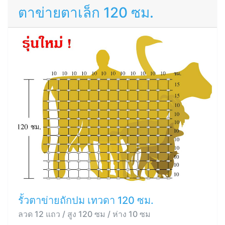
ตาข่ายตาเล็ก 120 ซม.
รั้วตาข่ายถักปม เทวดา 120 ซม.
ลวด 12 แถว / สูง 120 ซม / ห่าง 10 ซม