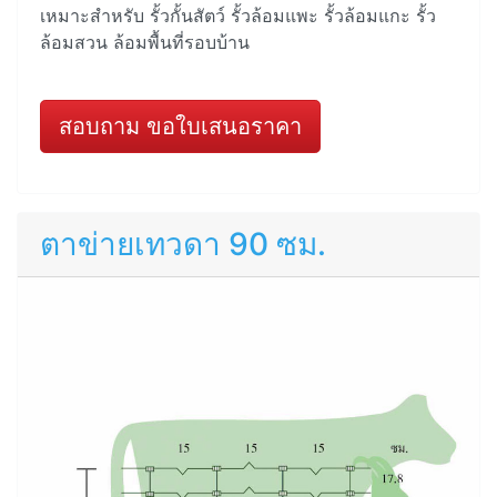
เหมาะสำหรับ รั้วกั้นสัตว์ รั้วล้อมแพะ รั้วล้อมแกะ รั้ว
ล้อมสวน ล้อมพื้นที่รอบบ้าน
สอบถาม ขอใบเสนอราคา
ตาข่ายเทวดา 90 ซม.