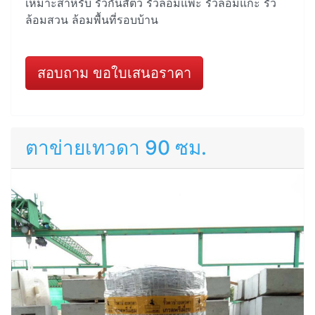
เหมาะสำหรับ รั้วกั้นสัตว์ รั้วล้อมแพะ รั้วล้อมแกะ รั้ว
ล้อมสวน ล้อมพื้นที่รอบบ้าน
สอบถาม ขอใบเสนอราคา
ตาข่ายเทวดา 90 ซม.