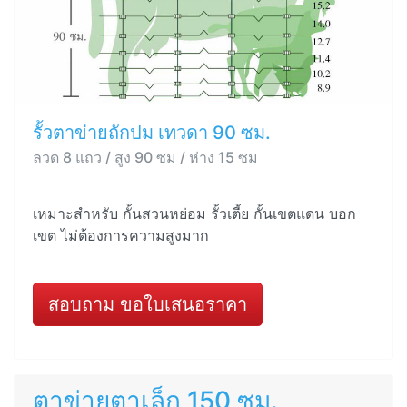
รั้วตาข่ายถักปม เทวดา 90 ซม.
ลวด 8 แถว / สูง 90 ซม / ห่าง 15 ซม
เหมาะสำหรับ กั้นสวนหย่อม รั้วเตี้ย กั้นเขตแดน บอก
เขต ไม่ต้องการความสูงมาก
สอบถาม ขอใบเสนอราคา
ตาข่ายตาเล็ก 150 ซม.