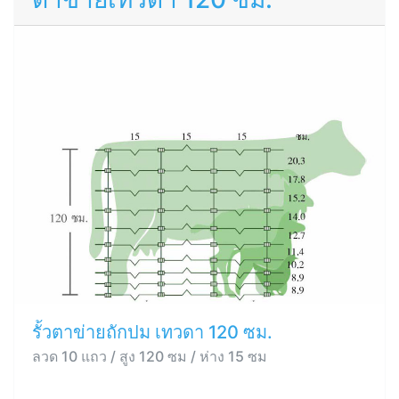
รั้วตาข่ายถักปม เทวดา 120 ซม.
ลวด 10 แถว / สูง 120 ซม / ห่าง 15 ซม