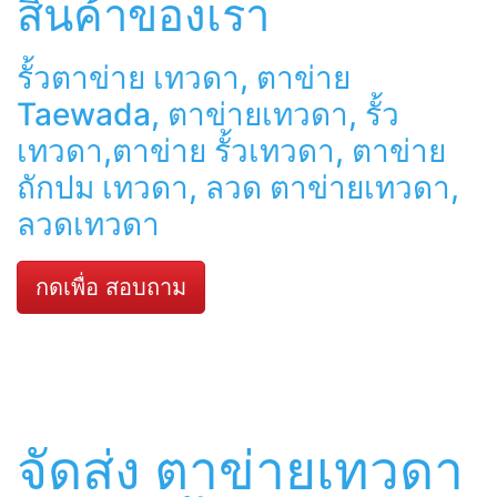
สินค้าของเรา
รั้วตาข่าย เทวดา, ตาข่าย
Taewada, ตาข่ายเทวดา, รั้ว
เทวดา,ตาข่าย รั้วเทวดา, ตาข่าย
ถักปม เทวดา, ลวด ตาข่ายเทวดา,
ลวดเทวดา
กดเพื่อ สอบถาม
จัดส่ง ตาข่ายเทวดา