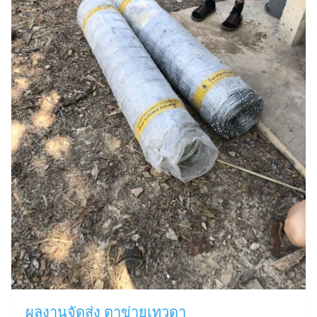
ผลงานจัดส่ง ตาข่ายเทวดา