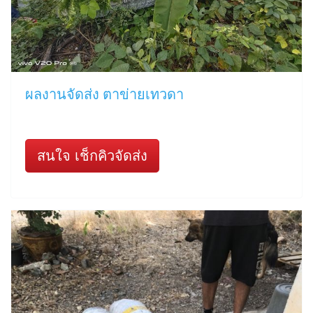
ผลงานจัดส่ง ตาข่ายเทวดา
สนใจ เช็กคิวจัดส่ง