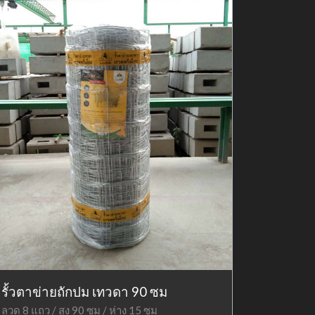
รั้วตาข่ายถักปม เทวดา 90 ซม
ลวด 8 แถว / สูง 90 ซม / ห่าง 15 ซม