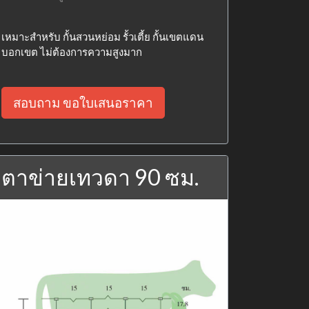
เหมาะสำหรับ กั้นสวนหย่อม รั้วเตี้ย กั้นเขตแดน
บอกเขต ไม่ต้องการความสูงมาก
สอบถาม ขอใบเสนอราคา
ตาข่ายเทวดา 90 ซม.