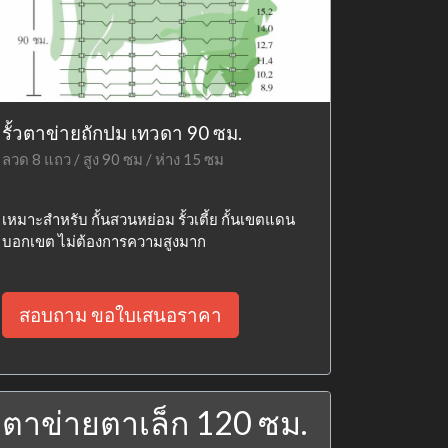
รั้วตาข่ายถักปม เทวดา 90 ซม.
ลวด 8 แถว / สูง 90 ซม / ห่าง 15 ซม
เหมาะสำหรับ กั้นสวนหย่อม รั้วเตี้ย กั้นเขตแดน
บอกเขต ไม่ต้องการความสูงมาก
สอบถาม ขอใบเสนอราคา
ตาข่ายตาเล็ก 120 ซม.