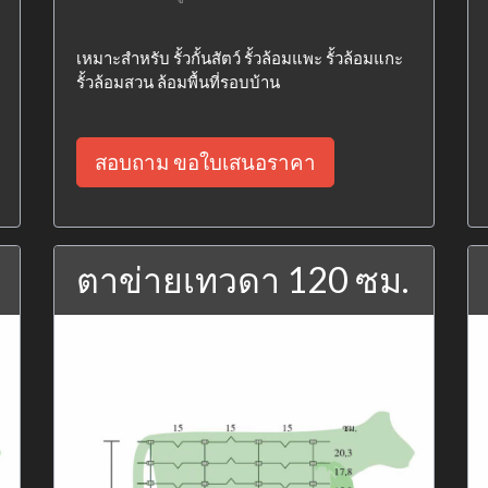
เหมาะสำหรับ รั้วกั้นสัตว์ รั้วล้อมแพะ รั้วล้อมแกะ
รั้วล้อมสวน ล้อมพื้นที่รอบบ้าน
สอบถาม ขอใบเสนอราคา
ตาข่ายเทวดา 120 ซม.