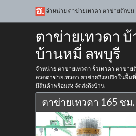
จำหน่าย ตาข่ายเทวดา ตาข่ายถักปม
ตาข่ายเทวดา บ้
บ้านหมี่ ลพบุรี
จำหน่าย ตาข่ายเทวดา รั้วเทวดา ตาข่าย
ลวดตาข่ายเทวดา ตาข่ายกึ่งสปริง ในพื้นที่ 
มีสินค้าพร้อมส่ง จัดส่งถึงบ้าน
ตาข่ายเทวดา 165 ซม.