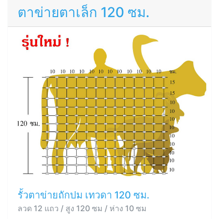
ตาข่ายตาเล็ก 120 ซม.
รั้วตาข่ายถักปม เทวดา 120 ซม.
ลวด 12 แถว / สูง 120 ซม / ห่าง 10 ซม