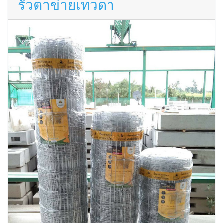
รั้วตาข่ายเทวดา