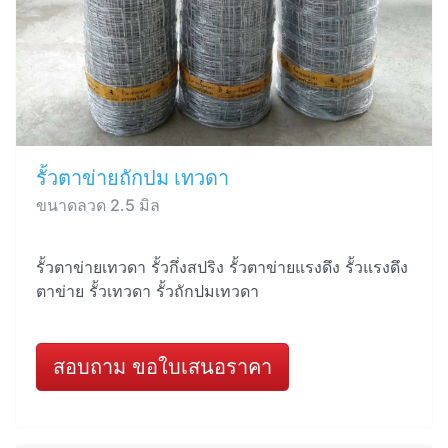
รั้วตาข่ายถักปม เทวดา
ขนาดลวด 2.5 มิล
รั้วตาข่ายเทวดา รั้วกึ่งสปริง รั้วตาข่ายแรงดึง รั้วแรงดึง
ตาข่าย รั้วเทวดา รั้วถักปมเทวดา
สอบถาม ขอใบเสนอราคา