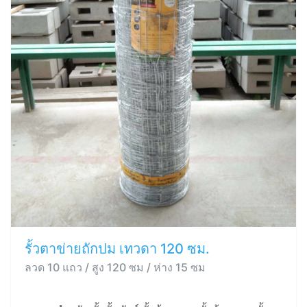
รั้วตาข่ายถักปม เทวดา 120 ซม.
ลวด 10 แถว / สูง 120 ซม / ห่าง 15 ซม