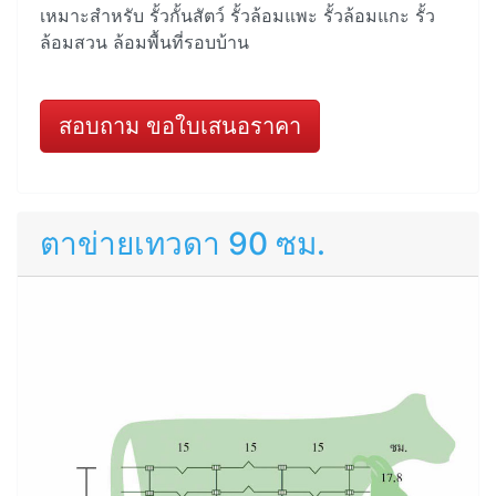
เหมาะสำหรับ รั้วกั้นสัตว์ รั้วล้อมแพะ รั้วล้อมแกะ รั้ว
ล้อมสวน ล้อมพื้นที่รอบบ้าน
สอบถาม ขอใบเสนอราคา
ตาข่ายเทวดา 90 ซม.