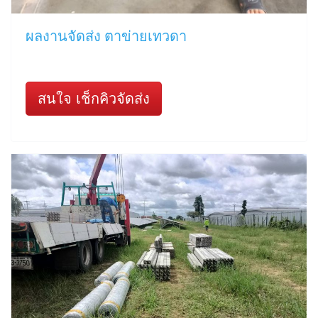
ผลงานจัดส่ง ตาข่ายเทวดา
สนใจ เช็กคิวจัดส่ง