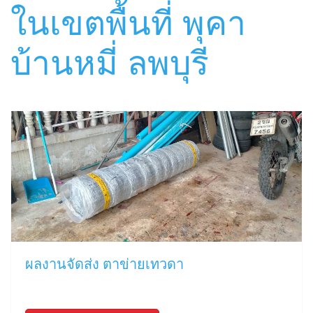
ในเขตพื้นที่ พุคา
บ้านหมี่ ลพบุรี
ผลงานจัดส่ง ตาข่ายเทวดา