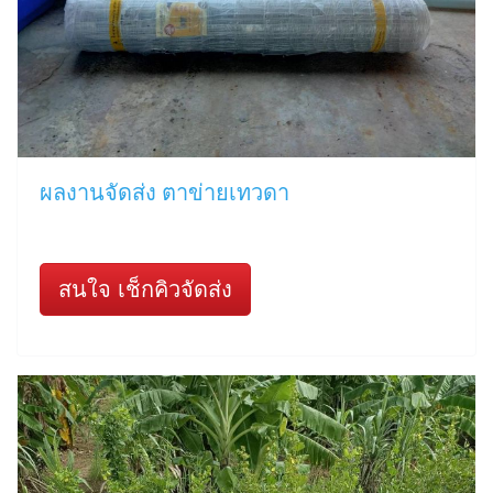
ผลงานจัดส่ง ตาข่ายเทวดา
สนใจ เช็กคิวจัดส่ง