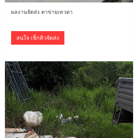
ผลงานจัดส่ง ตาข่ายเทวดา
สนใจ เช็กคิวจัดส่ง