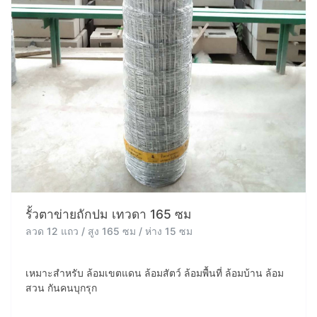
รั้วตาข่ายถักปม เทวดา 165 ซม
ลวด 12 แถว / สูง 165 ซม / ห่าง 15 ซม
เหมาะสำหรับ ล้อมเขตแดน ล้อมสัตว์ ล้อมพื้นที่ ล้อมบ้าน ล้อม
สวน กันคนบุกรุก