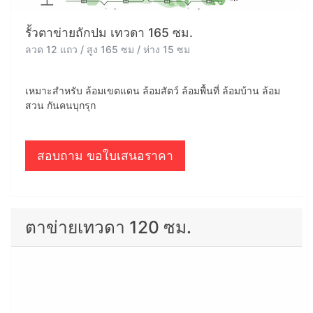
รั้วตาข่ายถักปม เทวดา 165 ซม.
ลวด 12 แถว / สูง 165 ซม / ห่าง 15 ซม
เหมาะสำหรับ ล้อมเขตแดน ล้อมสัตว์ ล้อมพื้นที่ ล้อมบ้าน ล้อม
สวน กันคนบุกรุก
สอบถาม ขอใบเสนอราคา
ตาข่ายเทวดา 120 ซม.