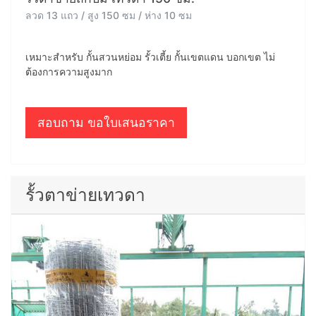
ลวด 13 แถว / สูง 150 ซม / ห่าง 10 ซม
เหมาะสำหรับ กั้นสวนหย่อม รั้วเตี้ย กั้นเขตแดน บอกเขต ไม่
ต้องการความสูงมาก
สอบถาม ขอใบเสนอราคา
รั้วตาข่ายเทวดา