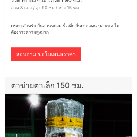
รั้วตาข่ายถักปม เทวดา 90 ซม.
ลวด 8 แถว / สูง 90 ซม / ห่าง 15 ซม
เหมาะสำหรับ กั้นสวนหย่อม รั้วเตี้ย กั้นเขตแดน บอกเขต ไม่
ต้องการความสูงมาก
สอบถาม ขอใบเสนอราคา
ตาข่ายตาเล็ก 150 ซม.