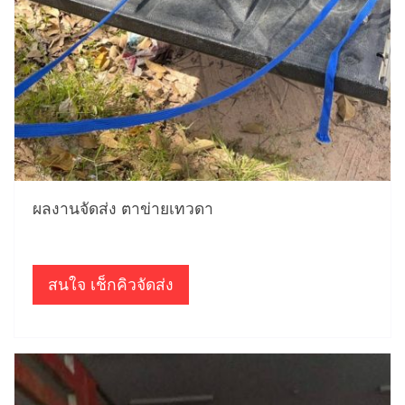
ผลงานจัดส่ง ตาข่ายเทวดา
สนใจ เช็กคิวจัดส่ง