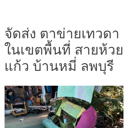
จัดส่ง ตาข่ายเทวดา
ในเขตพื้นที่ สายห้วย
แก้ว บ้านหมี่ ลพบุรี