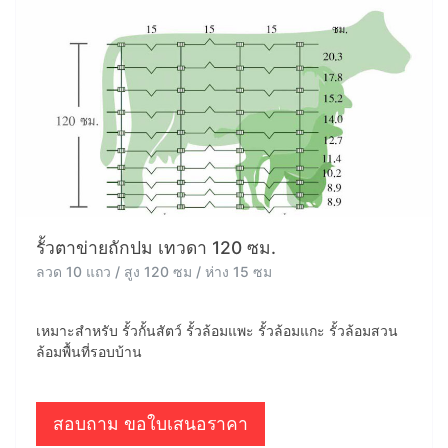
รั้วตาข่ายถักปม เทวดา 120 ซม.
ลวด 10 แถว / สูง 120 ซม / ห่าง 15 ซม
เหมาะสำหรับ รั้วกั้นสัตว์ รั้วล้อมแพะ รั้วล้อมแกะ รั้วล้อมสวน
ล้อมพื้นที่รอบบ้าน
สอบถาม ขอใบเสนอราคา