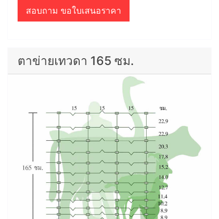
สอบถาม ขอใบเสนอราคา
ตาข่ายเทวดา 165 ซม.