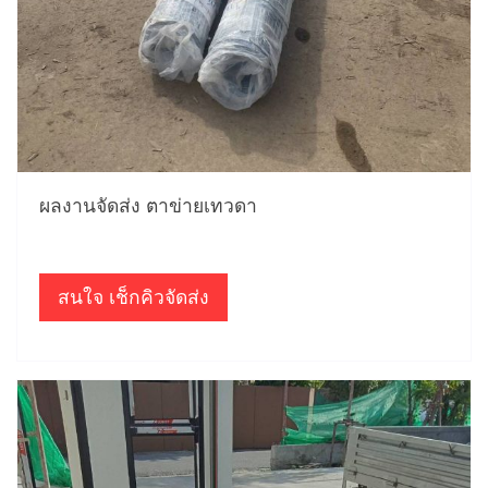
ผลงานจัดส่ง ตาข่ายเทวดา
สนใจ เช็กคิวจัดส่ง