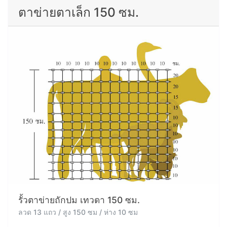
ตาข่ายตาเล็ก 150 ซม.
รั้วตาข่ายถักปม เทวดา 150 ซม.
ลวด 13 แถว / สูง 150 ซม / ห่าง 10 ซม