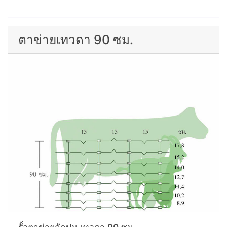
ตาข่ายเทวดา 90 ซม.