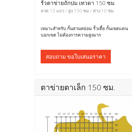
รั้วตาข่ายถักปม เทวดา 150 ซม.
ลวด 13 แถว / สูง 150 ซม / ห่าง 10 ซม
เหมาะสำหรับ กั้นสวนหย่อม รั้วเตี้ย กั้นเขตแดน
บอกเขต ไม่ต้องการความสูงมาก
สอบถาม ขอใบเสนอราคา
ตาข่ายตาเล็ก 150 ซม.