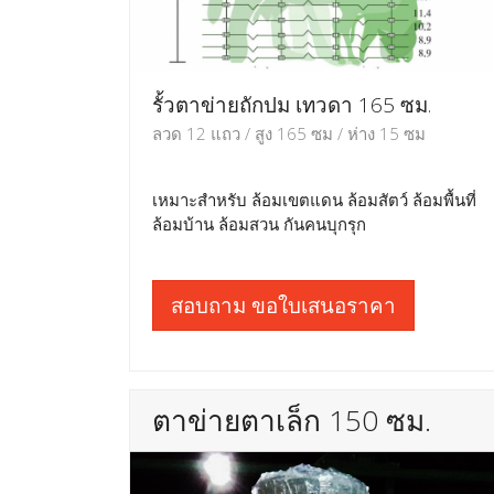
รั้วตาข่ายถักปม เทวดา 165 ซม.
ลวด 12 แถว / สูง 165 ซม / ห่าง 15 ซม
เหมาะสำหรับ ล้อมเขตแดน ล้อมสัตว์ ล้อมพื้นที่
ล้อมบ้าน ล้อมสวน กันคนบุกรุก
สอบถาม ขอใบเสนอราคา
ตาข่ายตาเล็ก 150 ซม.