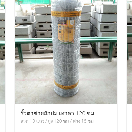
รั้วตาข่ายถักปม เทวดา 120 ซม.
ลวด 10 แถว / สูง 120 ซม / ห่าง 15 ซม