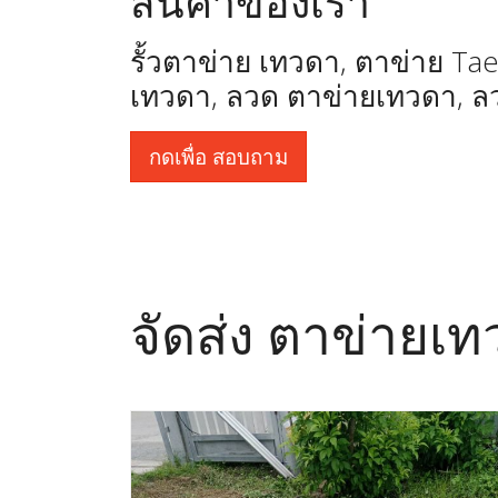
สินค้าของเรา
รั้วตาข่าย เทวดา, ตาข่าย Ta
เทวดา, ลวด ตาข่ายเทวดา, 
กดเพื่อ สอบถาม
จัดส่ง ตาข่ายเทว