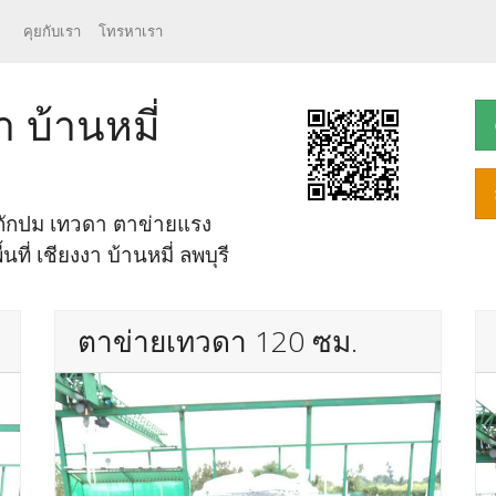
คุยกับเรา
โทรหาเรา
 บ้านหมี่
ถักปม เทวดา ตาข่ายแรง
ที่ เชียงงา บ้านหมี่ ลพบุรี
ตาข่ายเทวดา 120 ซม.