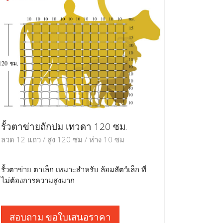
รั้วตาข่ายถักปม เทวดา 120 ซม.
ลวด 12 แถว / สูง 120 ซม / ห่าง 10 ซม
รั้วตาข่าย ตาเล็ก เหมาะสำหรับ ล้อมสัตว์เล็ก ที่
ไม่ต้องการความสูงมาก
สอบถาม ขอใบเสนอราคา