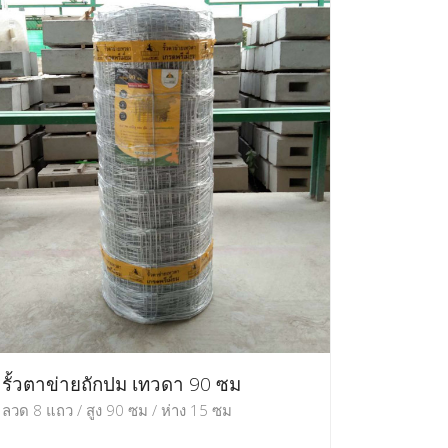
รั้วตาข่ายถักปม เทวดา 90 ซม
ลวด 8 แถว / สูง 90 ซม / ห่าง 15 ซม