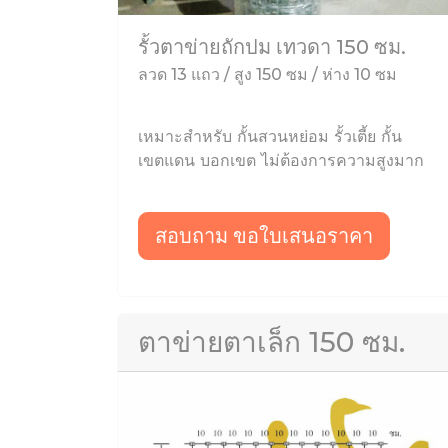
รั้วตาข่ายถักปม เทวดา 150 ซม.
ลวด 13 แถว / สูง 150 ซม / ห่าง 10 ซม
เหมาะสำหรับ กั้นสวนหย่อม รั้วเตี้ย กั้น
เขตแดน บอกเขต ไม่ต้องการความสูงมาก
สอบถาม ขอใบเสนอราคา
ตาข่ายตาเล็ก 150 ซม.