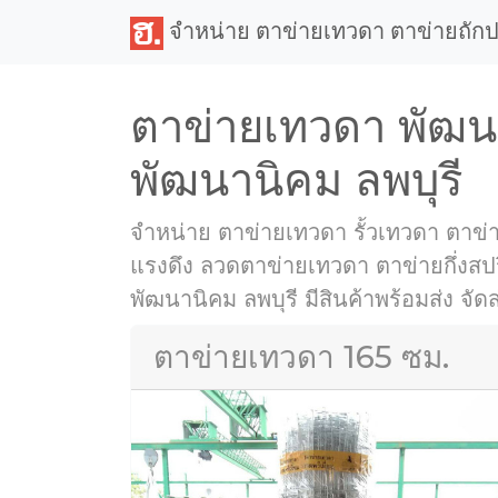
จำหน่าย ตาข่ายเทวดา ตาข่ายถัก
ตาข่ายเทวดา พัฒน
พัฒนานิคม ลพบุรี
จำหน่าย ตาข่ายเทวดา รั้วเทวดา ตาข่
แรงดึง ลวดตาข่ายเทวดา ตาข่ายกึ่งสปริ
พัฒนานิคม ลพบุรี มีสินค้าพร้อมส่ง จัดส
ตาข่ายเทวดา 165 ซม.