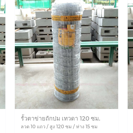
รั้วตาข่ายถักปม เทวดา 120 ซม.
ลวด 10 แถว / สูง 120 ซม / ห่าง 15 ซม