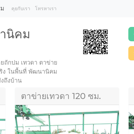
ปม
คุยกับเรา
โทรหาเรา
านิคม
ายถักปม เทวดา ตาข่าย
ง ในพื้นที่ พัฒนานิคม
่งถึงบ้าน
ตาข่ายเทวดา 120 ซม.