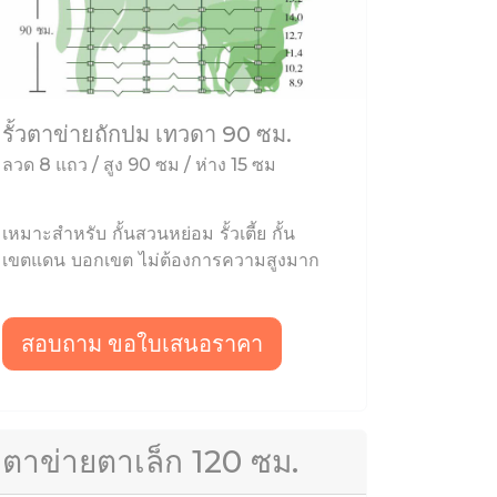
รั้วตาข่ายถักปม เทวดา 90 ซม.
ลวด 8 แถว / สูง 90 ซม / ห่าง 15 ซม
เหมาะสำหรับ กั้นสวนหย่อม รั้วเตี้ย กั้น
เขตแดน บอกเขต ไม่ต้องการความสูงมาก
สอบถาม ขอใบเสนอราคา
ตาข่ายตาเล็ก 120 ซม.