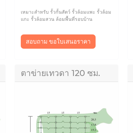
เหมาะสำหรับ รั้วกั้นสัตว์ รั้วล้อมแพะ รั้วล้อม
แกะ รั้วล้อมสวน ล้อมพื้นที่รอบบ้าน
สอบถาม ขอใบเสนอราคา
ตาข่ายเทวดา 120 ซม.