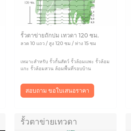
รั้วตาข่ายถักปม เทวดา 120 ซม.
ลวด 10 แถว / สูง 120 ซม / ห่าง 15 ซม
เหมาะสำหรับ รั้วกั้นสัตว์ รั้วล้อมแพะ รั้วล้อม
แกะ รั้วล้อมสวน ล้อมพื้นที่รอบบ้าน
สอบถาม ขอใบเสนอราคา
รั้วตาข่ายเทวดา