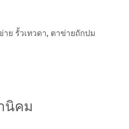
่าย รั้วเทวดา, ตาข่ายถักปม
นานิคม