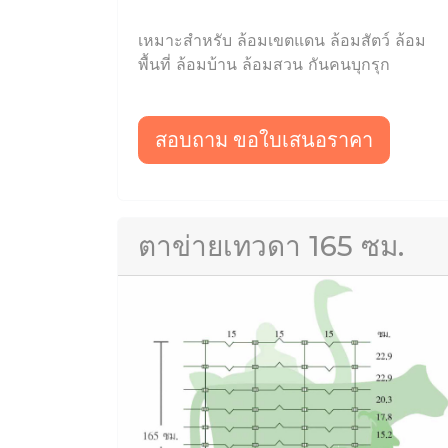
เหมาะสำหรับ ล้อมเขตแดน ล้อมสัตว์ ล้อม
พื้นที่ ล้อมบ้าน ล้อมสวน กันคนบุกรุก
สอบถาม ขอใบเสนอราคา
ตาข่ายเทวดา 165 ซม.