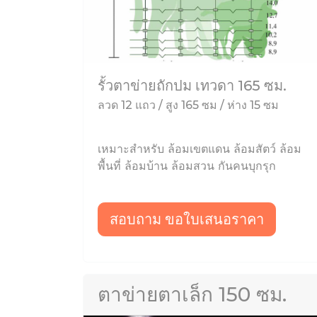
รั้วตาข่ายถักปม เทวดา 165 ซม.
ลวด 12 แถว / สูง 165 ซม / ห่าง 15 ซม
เหมาะสำหรับ ล้อมเขตแดน ล้อมสัตว์ ล้อม
พื้นที่ ล้อมบ้าน ล้อมสวน กันคนบุกรุก
สอบถาม ขอใบเสนอราคา
ตาข่ายตาเล็ก 150 ซม.