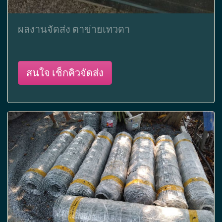
ผลงานจัดส่ง ตาข่ายเทวดา
สนใจ เช็กคิวจัดส่ง