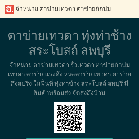
จำหน่าย ตาข่ายเทวดา ตาข่ายถักปม
ตาข่ายเทวดา ทุ่งท่าช้าง
สระโบสถ์ ลพบุรี
จำหน่าย ตาข่ายเทวดา รั้วเทวดา ตาข่ายถักปม
เทวดา ตาข่ายแรงดึง ลวดตาข่ายเทวดา ตาข่าย
กึ่งสปริง ในพื้นที่ ทุ่งท่าช้าง สระโบสถ์ ลพบุรี มี
สินค้าพร้อมส่ง จัดส่งถึงบ้าน