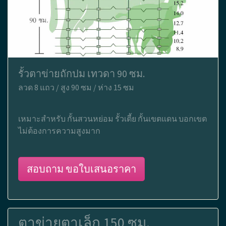
รั้วตาข่ายถักปม เทวดา 90 ซม.
ลวด 8 แถว / สูง 90 ซม / ห่าง 15 ซม
เหมาะสำหรับ กั้นสวนหย่อม รั้วเตี้ย กั้นเขตแดน บอกเขต
ไม่ต้องการความสูงมาก
สอบถาม ขอใบเสนอราคา
ตาข่ายตาเล็ก 150 ซม.