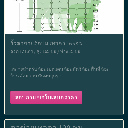
รั้วตาข่ายถักปม เทวดา 165 ซม.
ลวด 12 แถว / สูง 165 ซม / ห่าง 15 ซม
เหมาะสำหรับ ล้อมเขตแดน ล้อมสัตว์ ล้อมพื้นที่ ล้อม
บ้าน ล้อมสวน กันคนบุกรุก
สอบถาม ขอใบเสนอราคา
ตาข่ายเทวดา 120 ซม.