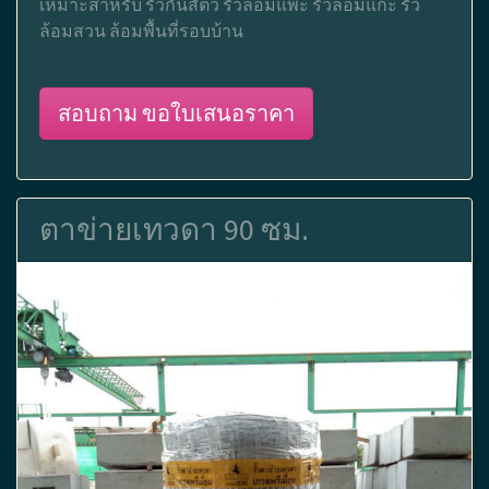
เหมาะสำหรับ รั้วกั้นสัตว์ รั้วล้อมแพะ รั้วล้อมแกะ รั้ว
ล้อมสวน ล้อมพื้นที่รอบบ้าน
สอบถาม ขอใบเสนอราคา
ตาข่ายเทวดา 90 ซม.