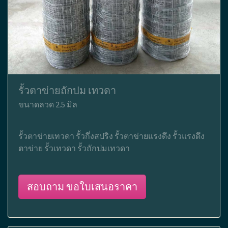
รั้วตาข่ายถักปม เทวดา
ขนาดลวด 2.5 มิล
รั้วตาข่ายเทวดา รั้วกึ่งสปริง รั้วตาข่ายแรงดึง รั้วแรงดึง
ตาข่าย รั้วเทวดา รั้วถักปมเทวดา
สอบถาม ขอใบเสนอราคา