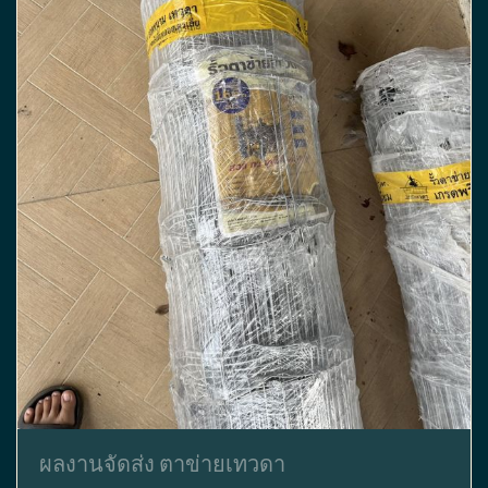
ผลงานจัดส่ง ตาข่ายเทวดา