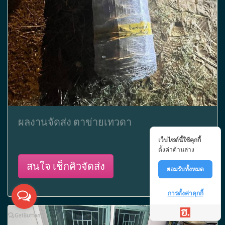
ผลงานจัดส่ง ตาข่ายเทวดา
เว็บไซต์นี้ใช้คุกกี้
ตั้งค่าด้านล่าง
สนใจ เช็กคิวจัดส่ง
ยอมรับทั้งหมด
การตั้งค่าคุกกี้