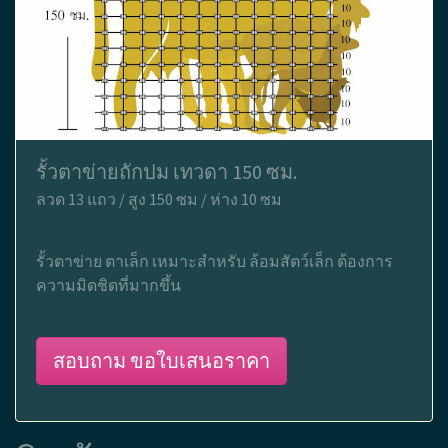
รั้วตาข่ายถักปม เทวดา 150 ซม.
ลวด 13 แถว / สูง 150 ซม / ห่าง 10 ซม
รั้วตาข่าย ตาเล็ก เหมาะสำหรับ ล้อมสัตว์เล็ก ต้องการ
ความมิดชิดที่มากขึ้น
สอบถาม ขอใบเสนอราคา