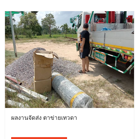
ผลงานจัดส่ง ตาข่ายเทวดา