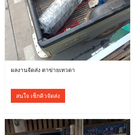
ผลงานจัดส่ง ตาข่ายเทวดา
สนใจ เช็กคิวจัดส่ง