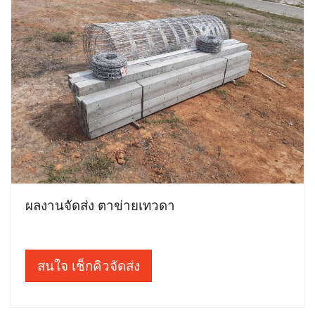
ผลงานจัดส่ง ตาข่ายเทวดา
สนใจ เช็กคิวจัดส่ง