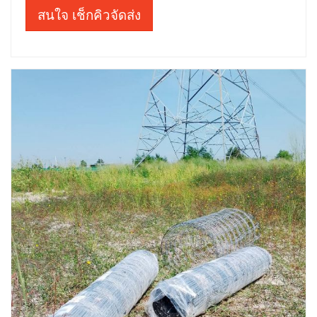
สนใจ เช็กคิวจัดส่ง