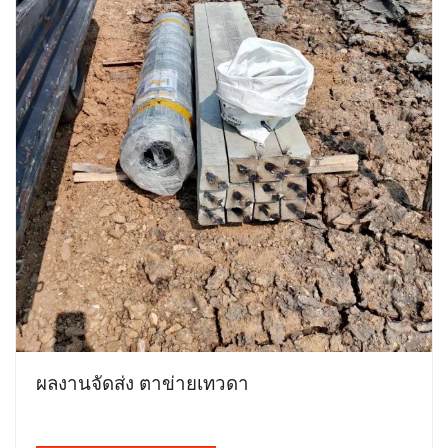
ผลงานจัดส่ง ตาข่ายเทวดา