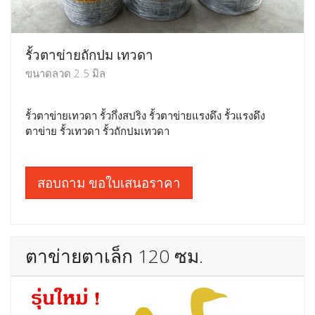
รั้วตาข่ายถักปม เทวดา
ขนาดลวด 2.5 มิล
รั้วตาข่ายเทวดา รั้วกึ่งสปริง รั้วตาข่ายแรงดึง รั้วแรงดึง
ตาข่าย รั้วเทวดา รั้วถักปมเทวดา
สอบถาม ขอใบเสนอราคา
ตาข่ายตาเล็ก 120 ซม.