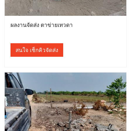
ผลงานจัดส่ง ตาข่ายเทวดา
สนใจ เช็กคิวจัดส่ง