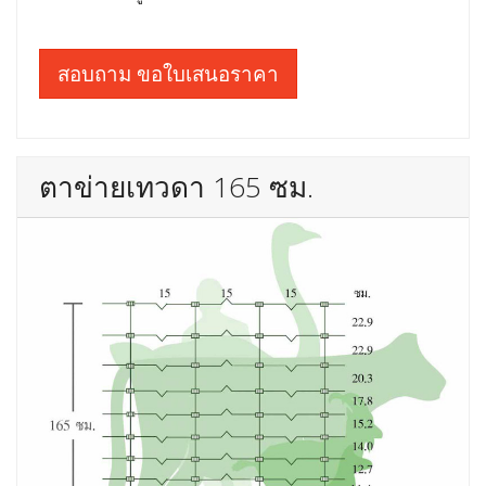
สอบถาม ขอใบเสนอราคา
ตาข่ายเทวดา 165 ซม.