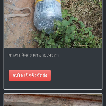
ผลงานจัดส่ง ตาข่ายเทวดา
สนใจ เช็กคิวจัดส่ง