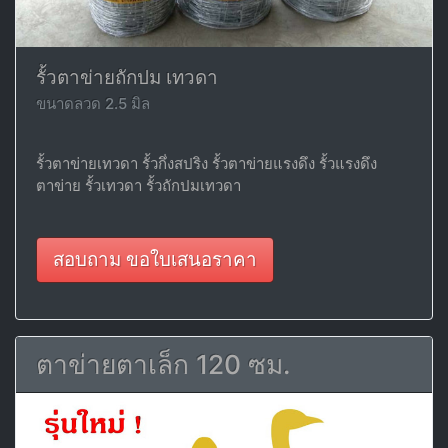
รั้วตาข่ายถักปม เทวดา
ขนาดลวด 2.5 มิล
รั้วตาข่ายเทวดา รั้วกึ่งสปริง รั้วตาข่ายแรงดึง รั้วแรงดึง
ตาข่าย รั้วเทวดา รั้วถักปมเทวดา
สอบถาม ขอใบเสนอราคา
ตาข่ายตาเล็ก 120 ซม.