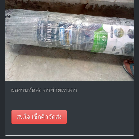
ผลงานจัดส่ง ตาข่ายเทวดา
สนใจ เช็กคิวจัดส่ง