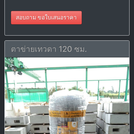
สอบถาม ขอใบเสนอราคา
ตาข่ายเทวดา 120 ซม.