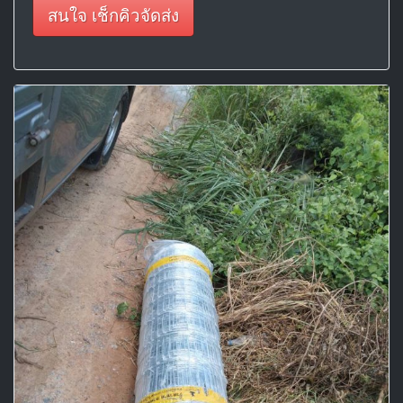
สนใจ เช็กคิวจัดส่ง