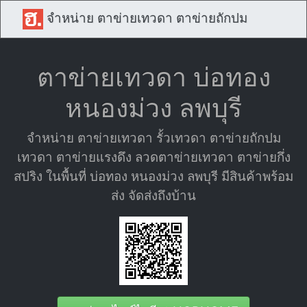
จำหน่าย ตาข่ายเทวดา ตาข่ายถักปม
ตาข่ายเทวดา บ่อทอง
หนองม่วง ลพบุรี
จำหน่าย ตาข่ายเทวดา รั้วเทวดา ตาข่ายถักปม
เทวดา ตาข่ายแรงดึง ลวดตาข่ายเทวดา ตาข่ายกึ่ง
สปริง ในพื้นที่ บ่อทอง หนองม่วง ลพบุรี มีสินค้าพร้อม
ส่ง จัดส่งถึงบ้าน