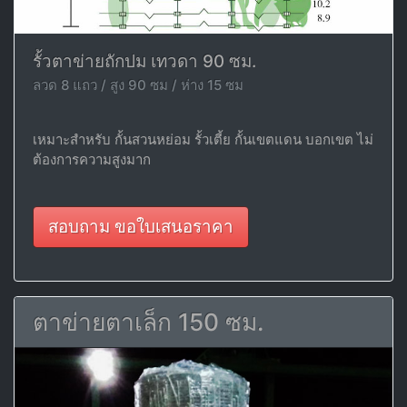
รั้วตาข่ายถักปม เทวดา 90 ซม.
ลวด 8 แถว / สูง 90 ซม / ห่าง 15 ซม
เหมาะสำหรับ กั้นสวนหย่อม รั้วเตี้ย กั้นเขตแดน บอกเขต ไม่
ต้องการความสูงมาก
สอบถาม ขอใบเสนอราคา
ตาข่ายตาเล็ก 150 ซม.