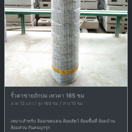
รั้วตาข่ายถักปม เทวดา 165 ซม
ลวด 12 แถว / สูง 165 ซม / ห่าง 15 ซม
เหมาะสำหรับ ล้อมเขตแดน ล้อมสัตว์ ล้อมพื้นที่ ล้อมบ้าน
ล้อมสวน กันคนบุกรุก