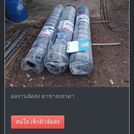
ผลงานจัดส่ง ตาข่ายเทวดา
สนใจ เช็กคิวจัดส่ง