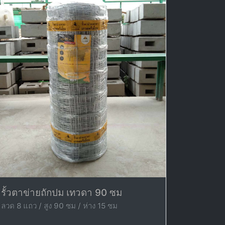
รั้วตาข่ายถักปม เทวดา 90 ซม
ลวด 8 แถว / สูง 90 ซม / ห่าง 15 ซม