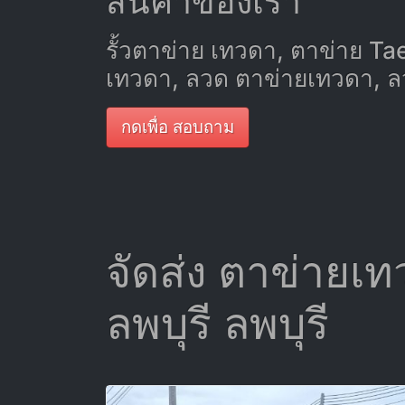
สินค้าของเรา
รั้วตาข่าย เทวดา, ตาข่าย Ta
เทวดา, ลวด ตาข่ายเทวดา, 
กดเพื่อ สอบถาม
จัดส่ง ตาข่ายเท
ลพบุรี ลพบุรี