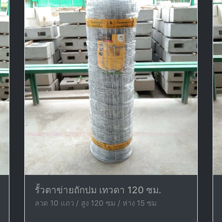
รั้วตาข่ายถักปม เทวดา 120 ซม.
ลวด 10 แถว / สูง 120 ซม / ห่าง 15 ซม