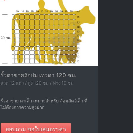
รั้วตาข่ายถักปม เทวดา 120 ซม.
ลวด 12 แถว / สูง 120 ซม / ห่าง 10 ซม
รั้วตาข่าย ตาเล็ก เหมาะสำหรับ ล้อมสัตว์เล็ก ที่
ไม่ต้องการความสูงมาก
สอบถาม ขอใบเสนอราคา