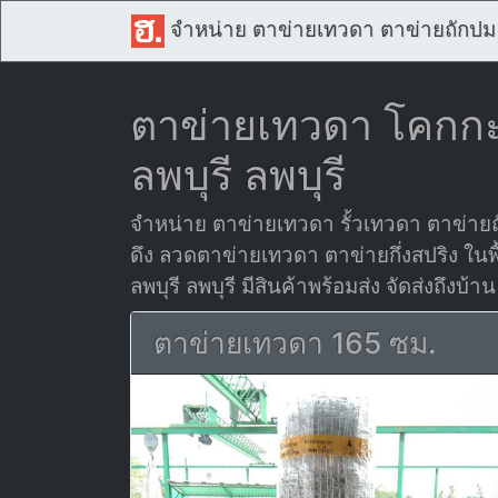
จำหน่าย ตาข่ายเทวดา ตาข่ายถักปม
ตาข่ายเทวดา โคกกะเ
ลพบุรี ลพบุรี
จำหน่าย ตาข่ายเทวดา รั้วเทวดา ตาข่าย
ดึง ลวดตาข่ายเทวดา ตาข่ายกึ่งสปริง ในพื้
ลพบุรี ลพบุรี มีสินค้าพร้อมส่ง จัดส่งถึงบ้าน
ตาข่ายเทวดา 165 ซม.