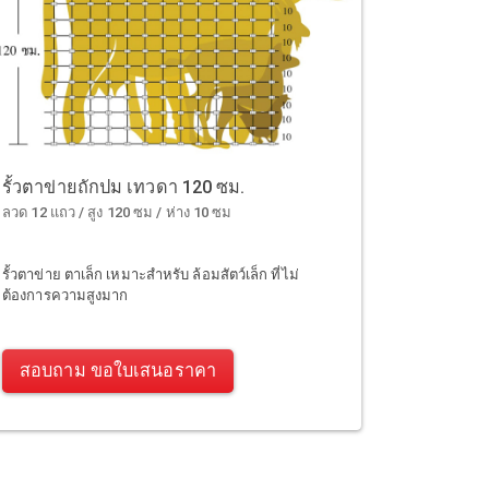
รั้วตาข่ายถักปม เทวดา 120 ซม.
ลวด 12 แถว / สูง 120 ซม / ห่าง 10 ซม
รั้วตาข่าย ตาเล็ก เหมาะสำหรับ ล้อมสัตว์เล็ก ที่ไม่
ต้องการความสูงมาก
สอบถาม ขอใบเสนอราคา