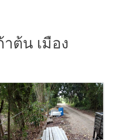
้าต้น เมือง