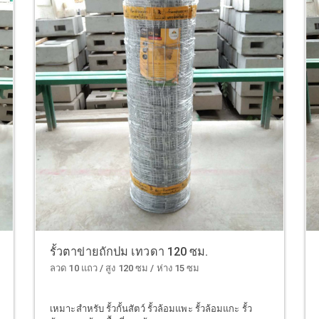
รั้วตาข่ายถักปม เทวดา 120 ซม.
ลวด 10 แถว / สูง 120 ซม / ห่าง 15 ซม
เหมาะสำหรับ รั้วกั้นสัตว์ รั้วล้อมแพะ รั้วล้อมแกะ รั้ว