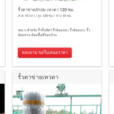
รั้วตาข่ายถักปม เทวดา 120 ซม.
ลวด 10 แถว / สูง 120 ซม / ห่าง 15 ซม
เหมาะสำหรับ รั้วกั้นสัตว์ รั้วล้อมแพะ รั้วล้อมแกะ รั้ว
ล้อมสวน ล้อมพื้นที่รอบบ้าน
สอบถาม ขอใบเสนอราคา
รั้วตาข่ายเทวดา