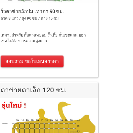
รั้วตาข่ายถักปม เทวดา 90 ซม.
ลวด 8 แถว / สูง 90 ซม / ห่าง 15 ซม
เหมาะสำหรับ กั้นสวนหย่อม รั้วเตี้ย กั้นเขตแดน บอก
เขต ไม่ต้องการความสูงมาก
สอบถาม ขอใบเสนอราคา
ตาข่ายตาเล็ก 120 ซม.