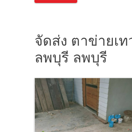
จัดส่ง ตาข่ายเทว
ลพบุรี ลพบุรี