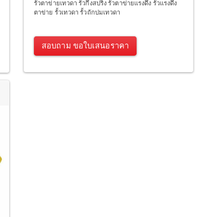
รั้วตาข่ายเทวดา รั้วกึ่งสปริง รั้วตาข่ายแรงดึง รั้วแรงดึง
ตาข่าย รั้วเทวดา รั้วถักปมเทวดา
สอบถาม ขอใบเสนอราคา