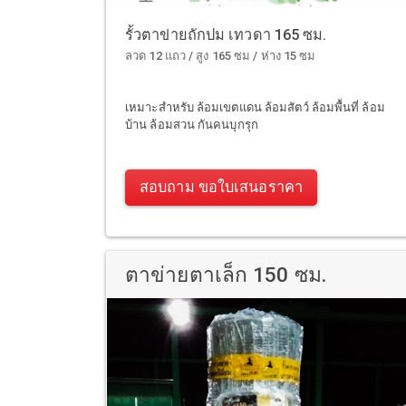
รั้วตาข่ายถักปม เทวดา 165 ซม.
ลวด 12 แถว / สูง 165 ซม / ห่าง 15 ซม
เหมาะสำหรับ ล้อมเขตแดน ล้อมสัตว์ ล้อมพื้นที่ ล้อม
บ้าน ล้อมสวน กันคนบุกรุก
สอบถาม ขอใบเสนอราคา
ตาข่ายตาเล็ก 150 ซม.