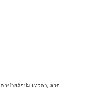
, ตาข่ายถักปม เทวดา, ลวด