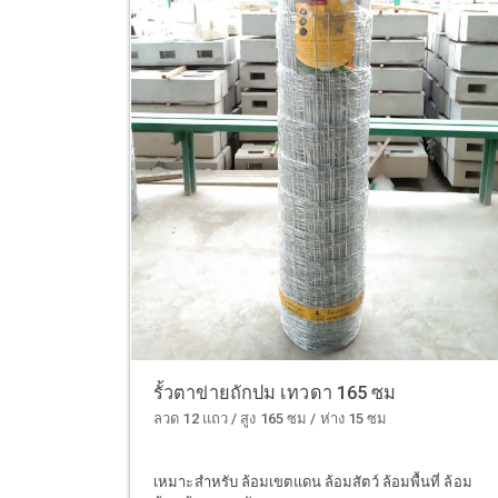
รั้วตาข่ายถักปม เทวดา 165 ซม
ลวด 12 แถว / สูง 165 ซม / ห่าง 15 ซม
เหมาะสำหรับ ล้อมเขตแดน ล้อมสัตว์ ล้อมพื้นที่ ล้อม