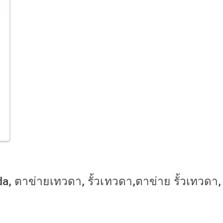
a, ตาข่ายเทวดา, รั้วเทวดา,ตาข่าย รั้วเทวดา