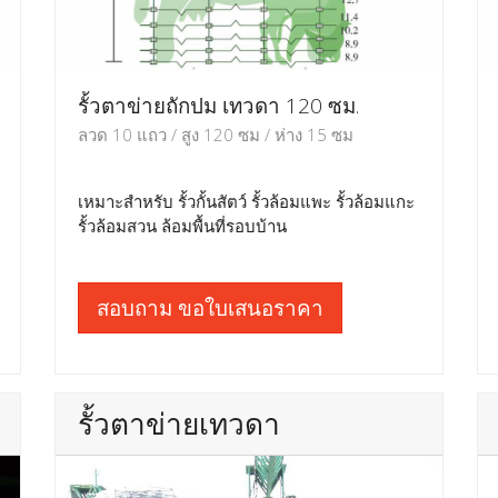
รั้วตาข่ายถักปม เทวดา 120 ซม.
ลวด 10 แถว / สูง 120 ซม / ห่าง 15 ซม
เหมาะสำหรับ รั้วกั้นสัตว์ รั้วล้อมแพะ รั้วล้อมแกะ
รั้วล้อมสวน ล้อมพื้นที่รอบบ้าน
สอบถาม ขอใบเสนอราคา
รั้วตาข่ายเทวดา