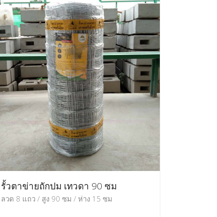
รั้วตาข่ายถักปม เทวดา 90 ซม
ลวด 8 แถว / สูง 90 ซม / ห่าง 15 ซม