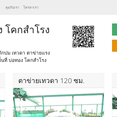
คุยกับเรา
โทรหาเรา
ง โคกสำโรง
ถักปม เทวดา ตาข่ายแรง
้นที่ บ่อทอง โคกสำโรง
ตาข่ายเทวดา 120 ซม.