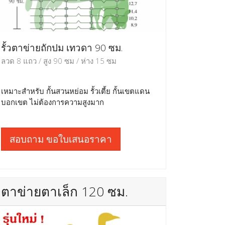
รั้วตาข่ายถักปม เทวดา 90 ซม.
ลวด 8 แถว / สูง 90 ซม / ห่าง 15 ซม
เหมาะสำหรับ กั้นสวนหย่อม รั้วเตี้ย กั้นเขตแดน
บอกเขต ไม่ต้องการความสูงมาก
สอบถาม ขอใบเสนอราคา
ตาข่ายตาเล็ก 120 ซม.