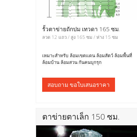
รั้วตาข่ายถักปม เทวดา 165 ซม.
ลวด 12 แถว / สูง 165 ซม / ห่าง 15 ซม
เหมาะสำหรับ ล้อมเขตแดน ล้อมสัตว์ ล้อมพื้นที่
ล้อมบ้าน ล้อมสวน กันคนบุกรุก
สอบถาม ขอใบเสนอราคา
ตาข่ายตาเล็ก 150 ซม.