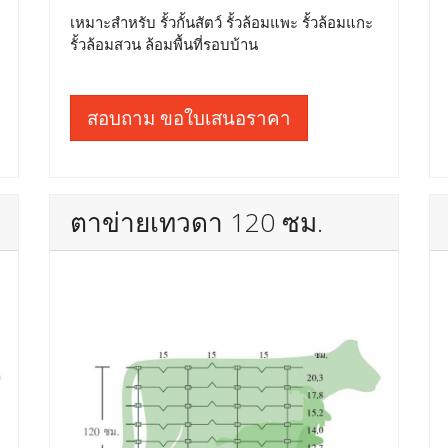
เหมาะสำหรับ รั้วกั้นสัตว์ รั้วล้อมแพะ รั้วล้อมแกะ
รั้วล้อมสวน ล้อมพื้นที่รอบบ้าน
สอบถาม ขอใบเสนอราคา
ตาข่ายเทวดา 120 ซม.