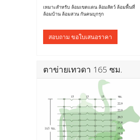
เหมาะสำหรับ ล้อมเขตแดน ล้อมสัตว์ ล้อมพื้นที่
ล้อมบ้าน ล้อมสวน กันคนบุกรุก
สอบถาม ขอใบเสนอราคา
ตาข่ายเทวดา 165 ซม.