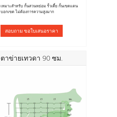
เหมาะสำหรับ กั้นสวนหย่อม รั้วเตี้ย กั้นเขตแดน
บอกเขต ไม่ต้องการความสูงมาก
สอบถาม ขอใบเสนอราคา
ตาข่ายเทวดา 90 ซม.