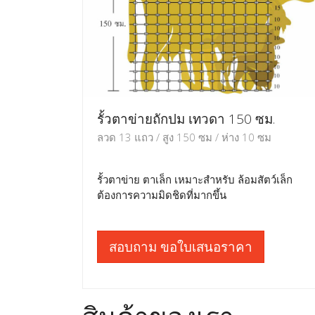
รั้วตาข่ายถักปม เทวดา 150 ซม.
ลวด 13 แถว / สูง 150 ซม / ห่าง 10 ซม
รั้วตาข่าย ตาเล็ก เหมาะสำหรับ ล้อมสัตว์เล็ก
ต้องการความมิดชิดที่มากขึ้น
สอบถาม ขอใบเสนอราคา