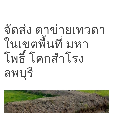
จัดส่ง ตาข่ายเทวดา
ในเขตพื้นที่ มหา
โพธิ์ โคกสำโรง
ลพบุรี