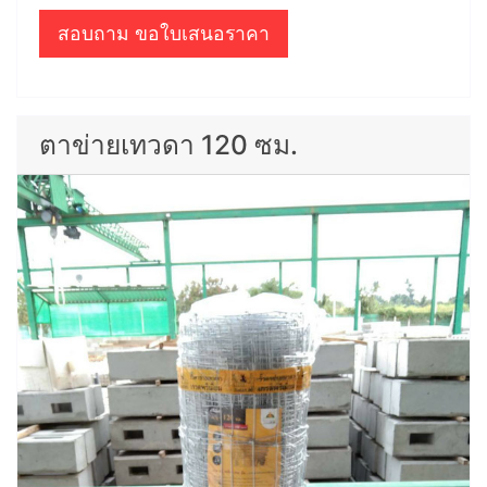
สอบถาม ขอใบเสนอราคา
ตาข่ายเทวดา 120 ซม.