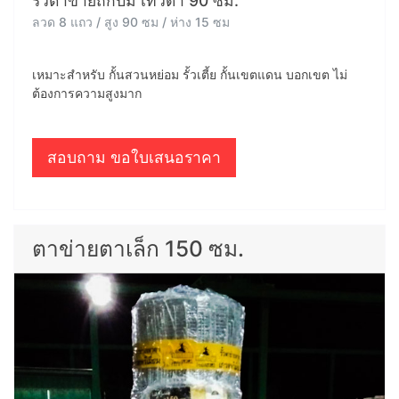
รั้วตาข่ายถักปม เทวดา 90 ซม.
ลวด 8 แถว / สูง 90 ซม / ห่าง 15 ซม
เหมาะสำหรับ กั้นสวนหย่อม รั้วเตี้ย กั้นเขตแดน บอกเขต ไม่
ต้องการความสูงมาก
สอบถาม ขอใบเสนอราคา
ตาข่ายตาเล็ก 150 ซม.