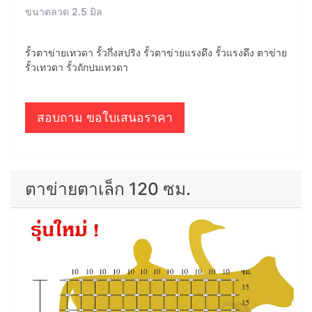
ขนาดลวด 2.5 มิล
รั้วตาข่ายเทวดา รั้วกึ่งสปริง รั้วตาข่ายแรงดึง รั้วแรงดึง ตาข่าย
รั้วเทวดา รั้วถักปมเทวดา
สอบถาม ขอใบเสนอราคา
ตาข่ายตาเล็ก 120 ซม.