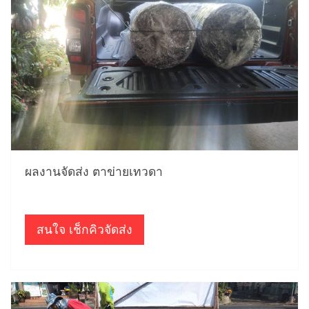
ผลงานจัดส่ง ตาข่ายเทวดา
สนใจ เช็กคิวจัดส่ง