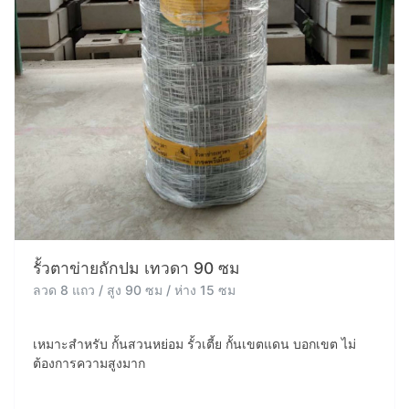
รั้วตาข่ายถักปม เทวดา 90 ซม
ลวด 8 แถว / สูง 90 ซม / ห่าง 15 ซม
เหมาะสำหรับ กั้นสวนหย่อม รั้วเตี้ย กั้นเขตแดน บอกเขต ไม่
ต้องการความสูงมาก