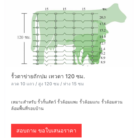
รั้วตาข่ายถักปม เทวดา 120 ซม.
ลวด 10 แถว / สูง 120 ซม / ห่าง 15 ซม
เหมาะสำหรับ รั้วกั้นสัตว์ รั้วล้อมแพะ รั้วล้อมแกะ รั้วล้อมสวน
ล้อมพื้นที่รอบบ้าน
สอบถาม ขอใบเสนอราคา