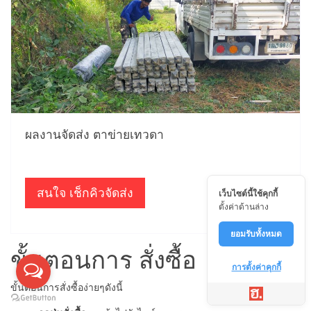
ผลงานจัดส่ง ตาข่ายเทวดา
สนใจ เช็กคิวจัดส่ง
เว็บไซต์นี้ใช้คุกกี้
ตั้งค่าด้านล่าง
ยอมรับทั้งหมด
ขั้นตอนการ สั่งซื้อ
การตั้งค่าคุกกี้
ขั้นตอนการสั่งซื้อง่ายๆดังนี้