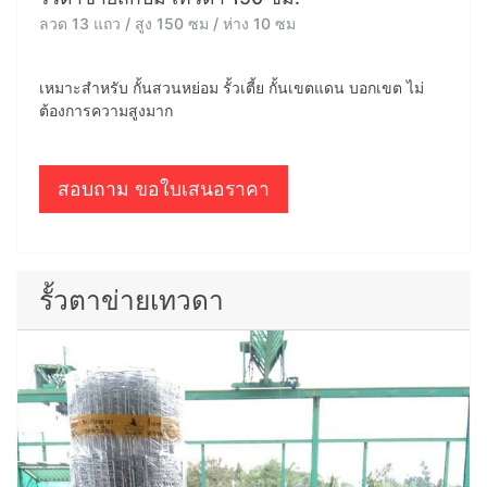
ลวด 13 แถว / สูง 150 ซม / ห่าง 10 ซม
เหมาะสำหรับ กั้นสวนหย่อม รั้วเตี้ย กั้นเขตแดน บอกเขต ไม่
ต้องการความสูงมาก
สอบถาม ขอใบเสนอราคา
รั้วตาข่ายเทวดา