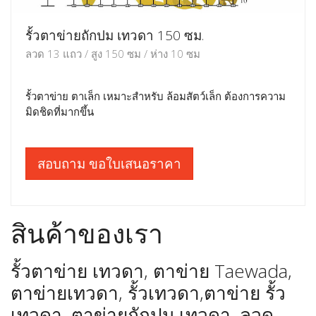
รั้วตาข่ายถักปม เทวดา 150 ซม.
ลวด 13 แถว / สูง 150 ซม / ห่าง 10 ซม
รั้วตาข่าย ตาเล็ก เหมาะสำหรับ ล้อมสัตว์เล็ก ต้องการความ
มิดชิดที่มากขึ้น
สอบถาม ขอใบเสนอราคา
สินค้าของเรา
รั้วตาข่าย เทวดา, ตาข่าย Taewada,
ตาข่ายเทวดา, รั้วเทวดา,ตาข่าย รั้ว
เทวดา, ตาข่ายถักปม เทวดา, ลวด