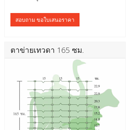
สอบถาม ขอใบเสนอราคา
ตาข่ายเทวดา 165 ซม.