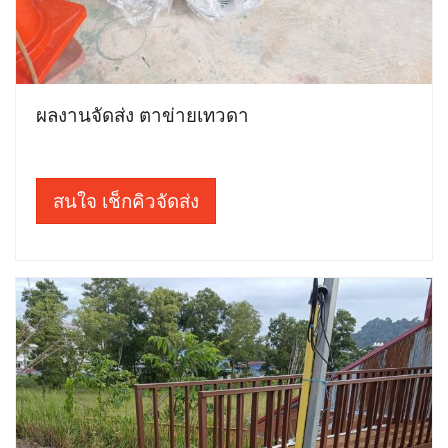
ผลงานจัดส่ง ตาข่ายเทวดา
สนใจ เช็กคิวจัดส่ง