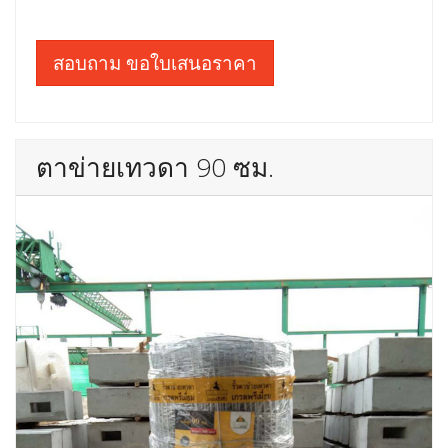
สอบถาม ขอใบเสนอราคา
ตาข่ายเทวดา 90 ซม.