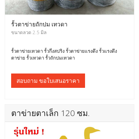
รั้วตาข่ายถักปม เทวดา
ขนาดลวด 2.5 มิล
รั้วตาข่ายเทวดา รั้วกึ่งสปริง รั้วตาข่ายแรงดึง รั้วแรงดึง
ตาข่าย รั้วเทวดา รั้วถักปมเทวดา
สอบถาม ขอใบเสนอราคา
ตาข่ายตาเล็ก 120 ซม.