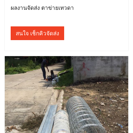
ผลงานจัดส่ง ตาข่ายเทวดา
สนใจ เช็กคิวจัดส่ง