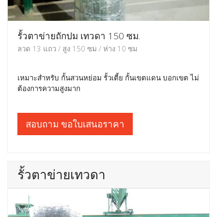
รั้วตาข่ายถักปม เทวดา 150 ซม.
ลวด 13 แถว / สูง 150 ซม / ห่าง 10 ซม
เหมาะสำหรับ กั้นสวนหย่อม รั้วเตี้ย กั้นเขตแดน บอกเขต ไม่
ต้องการความสูงมาก
สอบถาม ขอใบเสนอราคา
รั้วตาข่ายเทวดา