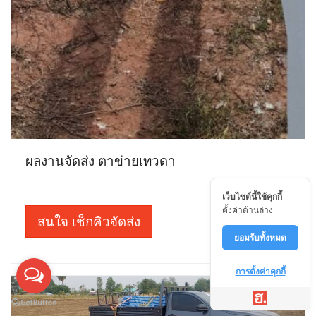
ผลงานจัดส่ง ตาข่ายเทวดา
เว็บไซต์นี้ใช้คุกกี้
ตั้งค่าด้านล่าง
สนใจ เช็กคิวจัดส่ง
ยอมรับทั้งหมด
การตั้งค่าคุกกี้