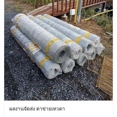
ผลงานจัดส่ง ตาข่ายเทวดา