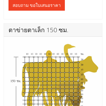
สอบถาม ขอใบเสนอราคา
ตาข่ายตาเล็ก 150 ซม.