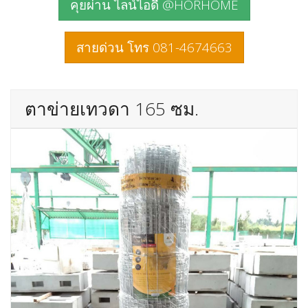
คุยผ่าน ไลน์ไอดี @HORHOME
สายด่วน โทร 081-4674663
ตาข่ายเทวดา 165 ซม.