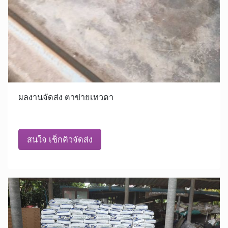
ผลงานจัดส่ง ตาข่ายเทวดา
สนใจ เช็กคิวจัดส่ง