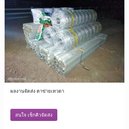
ผลงานจัดส่ง ตาข่ายเทวดา
สนใจ เช็กคิวจัดส่ง