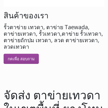
สินค้าของเรา
รั้วตาข่าย เทวดา, ตาข่าย Taewada,
ตาข่ายเทวดา, รั้วเทวดา,ตาข่าย รั้วเทวดา,
ตาข่ายถักปม เทวดา, ลวด ตาข่ายเทวดา,
ลวดเทวดา
กดเพื่อ สอบถาม
จัดส่ง ตาข่ายเทวดา