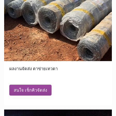
ผลงานจัดส่ง ตาข่ายเทวดา
สนใจ เช็กคิวจัดส่ง