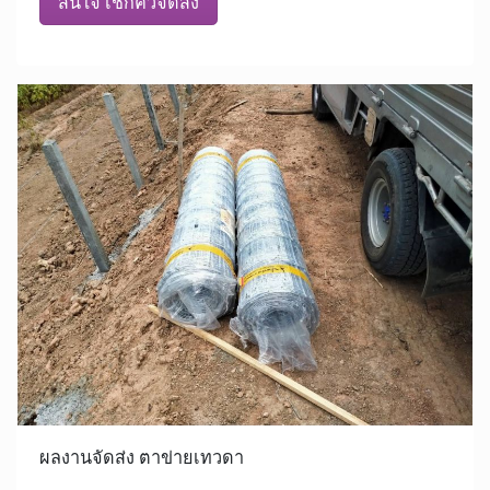
สนใจ เช็กคิวจัดส่ง
ผลงานจัดส่ง ตาข่ายเทวดา