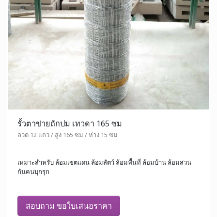
รั้วตาข่ายถักปม เทวดา 165 ซม
ลวด 12 แถว / สูง 165 ซม / ห่าง 15 ซม
เหมาะสำหรับ ล้อมเขตแดน ล้อมสัตว์ ล้อมพื้นที่ ล้อมบ้าน ล้อมสวน
กันคนบุกรุก
สอบถาม ขอใบเสนอราคา