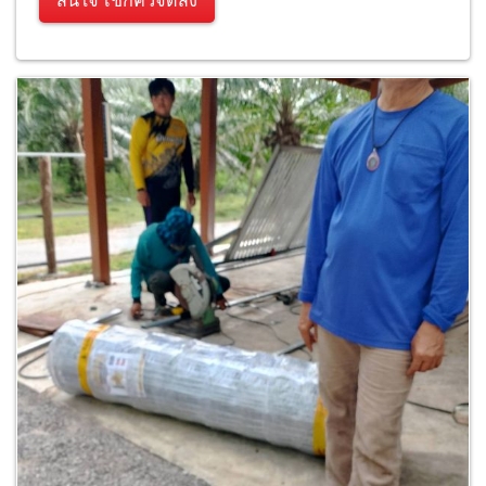
สนใจ เช็กคิวจัดส่ง