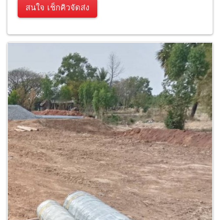
สนใจ เช็กคิวจัดส่ง