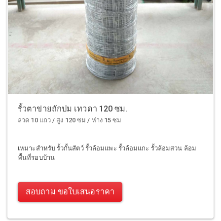
รั้วตาข่ายถักปม เทวดา 120 ซม.
ลวด 10 แถว / สูง 120 ซม / ห่าง 15 ซม
เหมาะสำหรับ รั้วกั้นสัตว์ รั้วล้อมแพะ รั้วล้อมแกะ รั้วล้อมสวน ล้อม
พื้นที่รอบบ้าน
สอบถาม ขอใบเสนอราคา