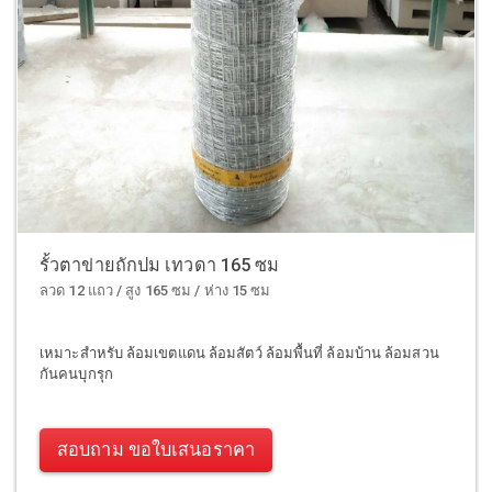
รั้วตาข่ายถักปม เทวดา 165 ซม
ลวด 12 แถว / สูง 165 ซม / ห่าง 15 ซม
เหมาะสำหรับ ล้อมเขตแดน ล้อมสัตว์ ล้อมพื้นที่ ล้อมบ้าน ล้อมสวน
กันคนบุกรุก
สอบถาม ขอใบเสนอราคา