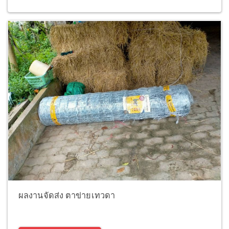
ผลงานจัดส่ง ตาข่ายเทวดา