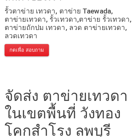
รั้วตาข่าย เทวดา, ตาข่าย Taewada,
ตาข่ายเทวดา, รั้วเทวดา,ตาข่าย รั้วเทวดา,
ตาข่ายถักปม เทวดา, ลวด ตาข่ายเทวดา,
ลวดเทวดา
กดเพื่อ สอบถาม
จัดส่ง ตาข่ายเทวดา
ในเขตพื้นที่ วังทอง
โคกสำโรง ลพบุรี