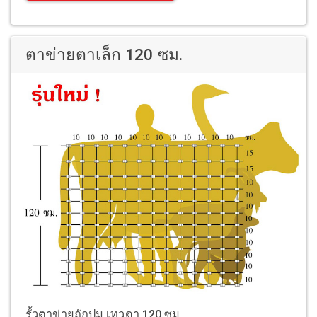
ตาข่ายตาเล็ก 120 ซม.
รั้วตาข่ายถักปม เทวดา 120 ซม.