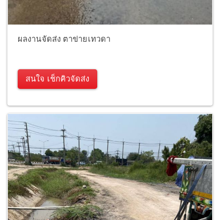
ผลงานจัดส่ง ตาข่ายเทวดา
สนใจ เช็กคิวจัดส่ง