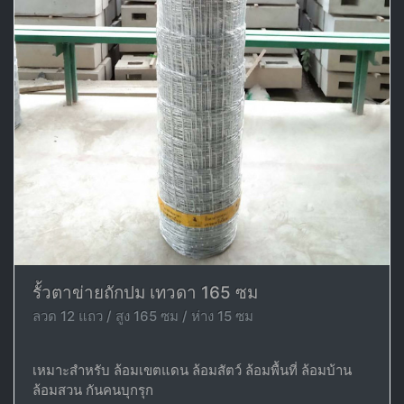
รั้วตาข่ายถักปม เทวดา 165 ซม
ลวด 12 แถว / สูง 165 ซม / ห่าง 15 ซม
เหมาะสำหรับ ล้อมเขตแดน ล้อมสัตว์ ล้อมพื้นที่ ล้อมบ้าน
ล้อมสวน กันคนบุกรุก