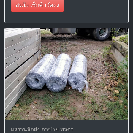
สนใจ เช็กคิวจัดส่ง
ผลงานจัดส่ง ตาข่ายเทวดา