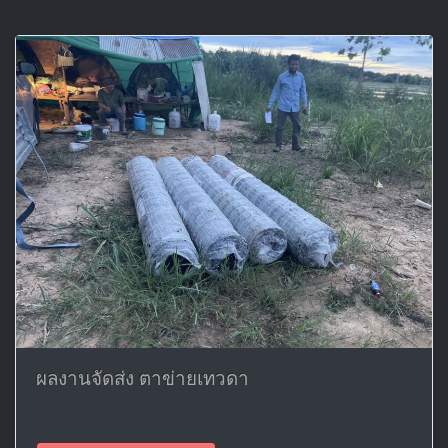
ผลงานจัดส่ง ตาข่ายเทวดา