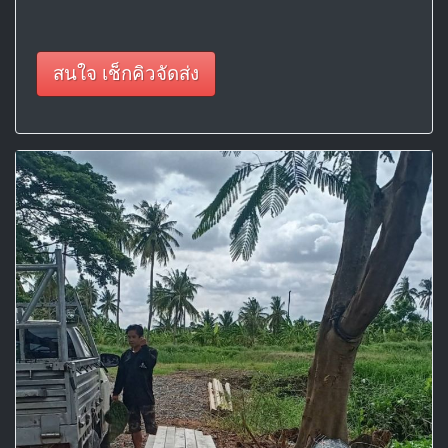
สนใจ เช็กคิวจัดส่ง