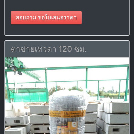
สอบถาม ขอใบเสนอราคา
ตาข่ายเทวดา 120 ซม.