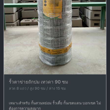
รั้วตาข่ายถักปม เทวดา 90 ซม
ลวด 8 แถว / สูง 90 ซม / ห่าง 15 ซม
เหมาะสำหรับ กั้นสวนหย่อม รั้วเตี้ย กั้นเขตแดน บอกเขต ไม่
ต้องการความสูงมาก