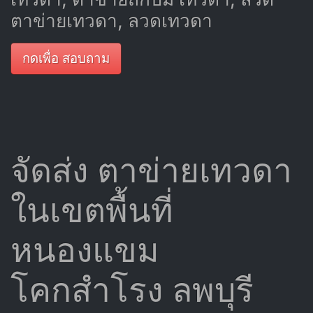
ตาข่ายเทวดา, ลวดเทวดา
กดเพื่อ สอบถาม
จัดส่ง ตาข่ายเทวดา
ในเขตพื้นที่
หนองแขม
โคกสำโรง ลพบุรี