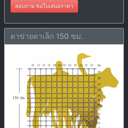
สอบถาม ขอใบเสนอราคา
ตาข่ายตาเล็ก 150 ซม.