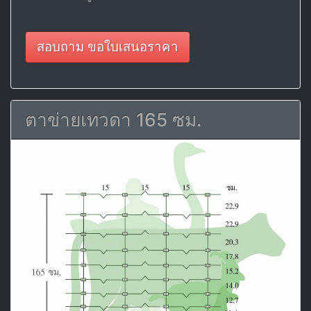
สอบถาม ขอใบเสนอราคา
ตาข่ายเทวดา 165 ซม.