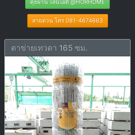
คุยผ่าน ไลน์ไอดี @HORHOME
สายด่วน โทร 081-4674663
ตาข่ายเทวดา 165 ซม.