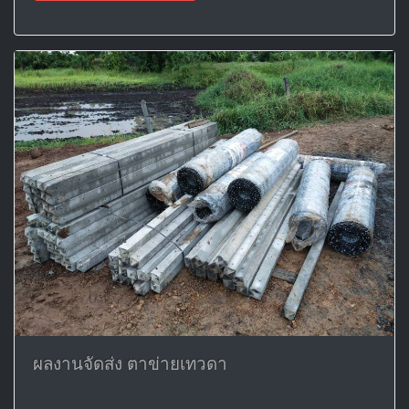
ผลงานจัดส่ง ตาข่ายเทวดา