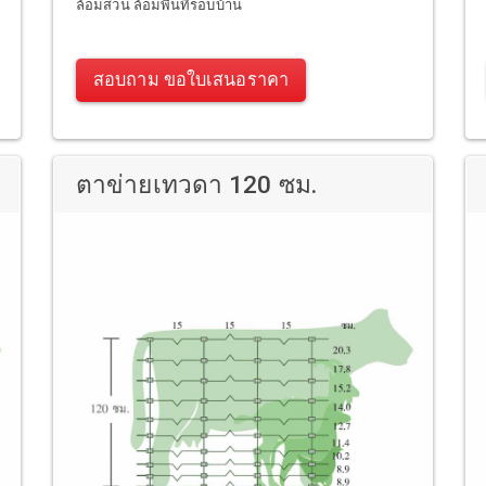
ล้อมสวน ล้อมพื้นที่รอบบ้าน
สอบถาม ขอใบเสนอราคา
ตาข่ายเทวดา 120 ซม.