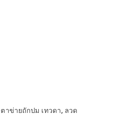
, ตาข่ายถักปม เทวดา, ลวด