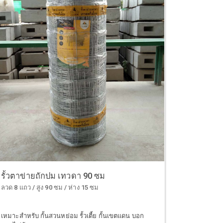
รั้วตาข่ายถักปม เทวดา 90 ซม
ลวด 8 แถว / สูง 90 ซม / ห่าง 15 ซม
เหมาะสำหรับ กั้นสวนหย่อม รั้วเตี้ย กั้นเขตแดน บอก