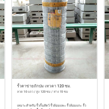
รั้วตาข่ายถักปม เทวดา 120 ซม.
ลวด 10 แถว / สูง 120 ซม / ห่าง 15 ซม
เหมาะสำหรับ รั้วกั้นสัตว์ รั้วล้อมแพะ รั้วล้อมแกะ รั้ว