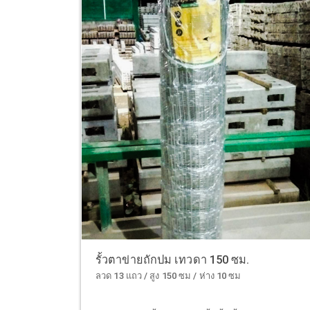
รั้วตาข่ายถักปม เทวดา 150 ซม.
ลวด 13 แถว / สูง 150 ซม / ห่าง 10 ซม