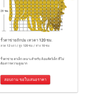
รั้วตาข่ายถักปม เทวดา 120 ซม.
ลวด 12 แถว / สูง 120 ซม / ห่าง 10 ซม
รั้วตาข่าย ตาเล็ก เหมาะสำหรับ ล้อมสัตว์เล็ก ที่ไม่
ต้องการความสูงมาก
สอบถาม ขอใบเสนอราคา