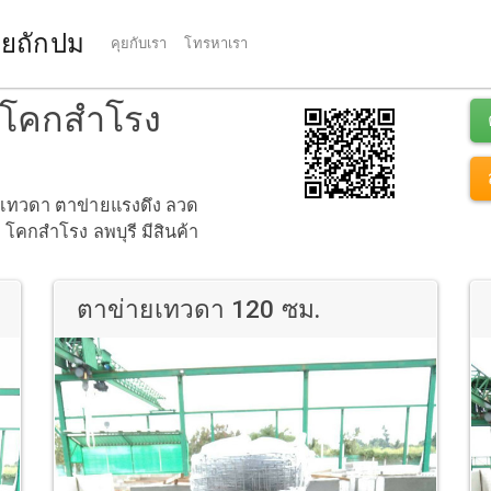
ายถักปม
คุยกับเรา
โทรหาเรา
 โคกสำโรง
 เทวดา ตาข่ายแรงดึง ลวด
ว โคกสำโรง ลพบุรี มีสินค้า
ตาข่ายเทวดา 120 ซม.