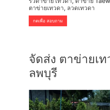
รั้วตาข่าย เทวดา, ตาข่าย Taew
ตาข่ายเทวดา, ลวดเทวดา
กดเพื่อ สอบถาม
จัดส่ง ตาข่ายเ
ลพบุรี