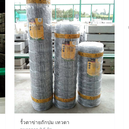
รั้วตาข่ายถักปม เทวดา