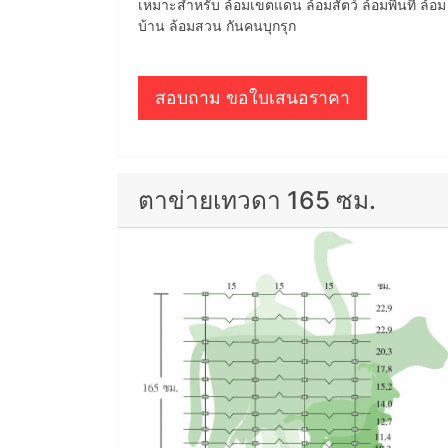
เหมาะสำหรับ ล้อมเขตแดน ล้อมสัตว์ ล้อมพื้นที่ ล้อม
บ้าน ล้อมสวน กันคนบุกรุก
สอบถาม ขอใบเสนอราคา
ตาข่ายเทวดา 165 ซม.