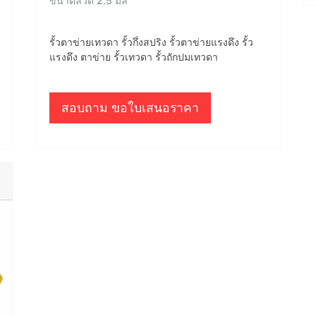
ขนาดลวด 2.5 มิล
รั้วตาข่ายเทวดา รั้วกึ่งสปริง รั้วตาข่ายแรงดึง รั้ว
แรงดึง ตาข่าย รั้วเทวดา รั้วถักปมเทวดา
สอบถาม ขอใบเสนอราคา