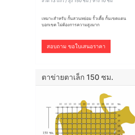
ลวด 13 แถว / สูง 150 ซม / ห่าง 10 ซม
เหมาะสำหรับ กั้นสวนหย่อม รั้วเตี้ย กั้นเขตแดน
บอกเขต ไม่ต้องการความสูงมาก
สอบถาม ขอใบเสนอราคา
ตาข่ายตาเล็ก 150 ซม.