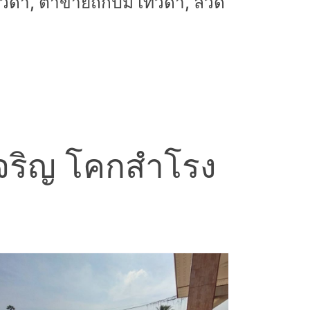
เทวดา, ตาข่ายถักปม เทวดา, ลวด
กเจริญ โคกสำโรง