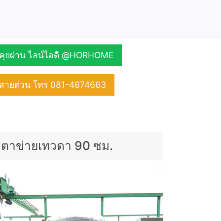
คุยผ่าน ไลน์ไอดี @HORHOME
สายด่วน โทร 081-4674663
ตาข่ายเทวดา 90 ซม.