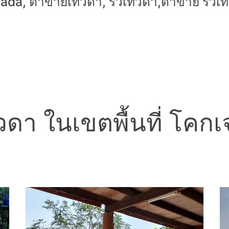
ada, ตาข่ายเทวดา, รั้วเทวดา,ตาข่าย รั้ว
ทวดา ในเขตพื้นที่ โค