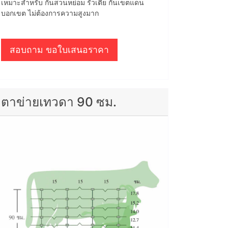
เหมาะสำหรับ กั้นสวนหย่อม รั้วเตี้ย กั้นเขตแดน
บอกเขต ไม่ต้องการความสูงมาก
สอบถาม ขอใบเสนอราคา
ตาข่ายเทวดา 90 ซม.