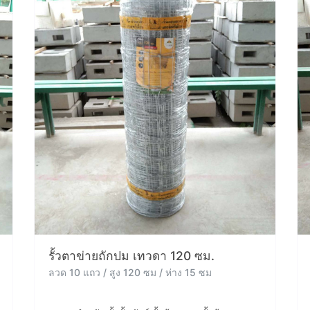
รั้วตาข่ายถักปม เทวดา 120 ซม.
ลวด 10 แถว / สูง 120 ซม / ห่าง 15 ซม