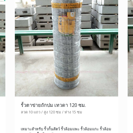
รั้วตาข่ายถักปม เทวดา 120 ซม.
ลวด 10 แถว / สูง 120 ซม / ห่าง 15 ซม
เหมาะสำหรับ รั้วกั้นสัตว์ รั้วล้อมแพะ รั้วล้อมแกะ รั้วล้อม