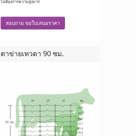
ไม่ต้องการความสูงมาก
สอบถาม ขอใบเสนอราคา
ตาข่ายเทวดา 90 ซม.