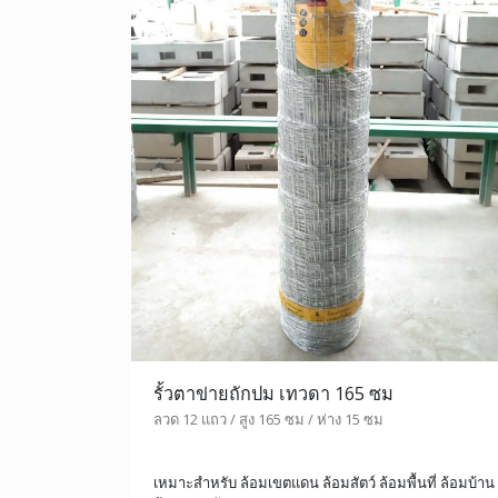
รั้วตาข่ายถักปม เทวดา 165 ซม
ลวด 12 แถว / สูง 165 ซม / ห่าง 15 ซม
เหมาะสำหรับ ล้อมเขตแดน ล้อมสัตว์ ล้อมพื้นที่ ล้อมบ้าน