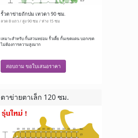
รั้วตาข่ายถักปม เทวดา 90 ซม.
ลวด 8 แถว / สูง 90 ซม / ห่าง 15 ซม
เหมาะสำหรับ กั้นสวนหย่อม รั้วเตี้ย กั้นเขตแดน บอกเขต
ไม่ต้องการความสูงมาก
สอบถาม ขอใบเสนอราคา
ตาข่ายตาเล็ก 120 ซม.