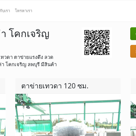
กับเรา
โทรหาเรา
า โคกเจริญ
 เทวดา ตาข่ายแรงดึง ลวด
า โคกเจริญ ลพบุรี มีสินค้า
ตาข่ายเทวดา 120 ซม.