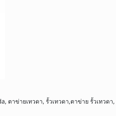
a, ตาข่ายเทวดา, รั้วเทวดา,ตาข่าย รั้วเทวดา