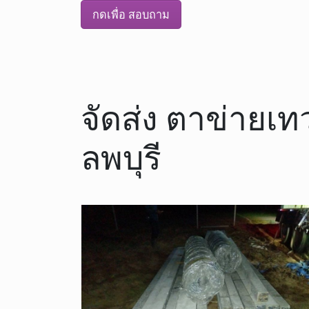
กดเพื่อ สอบถาม
จัดส่ง ตาข่ายเท
ลพบุรี