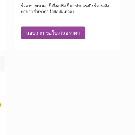
รั้วตาข่ายเทวดา รั้วกึ่งสปริง รั้วตาข่ายแรงดึง รั้วแรงดึง
ตาข่าย รั้วเทวดา รั้วถักปมเทวดา
สอบถาม ขอใบเสนอราคา