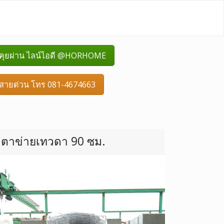
คุยผ่าน ไลน์ไอดี @HORHOME
สายด่วน โทร 081-4674663
ตาข่ายเทวดา 90 ซม.