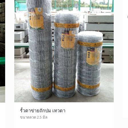
รั้วตาข่ายถักปม เทวดา
ขนาดลวด 2.5 มิล