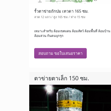
รั้วตาข่ายถักปม เทวดา 165 ซม.
ลวด 12 แถว / สูง 165 ซม / ห่าง 15 ซม
เหมาะสำหรับ ล้อมเขตแดน ล้อมสัตว์ ล้อมพื้นที่ ล้อมบ้าน
ล้อมสวน กันคนบุกรุก
สอบถาม ขอใบเสนอราคา
ตาข่ายตาเล็ก 150 ซม.