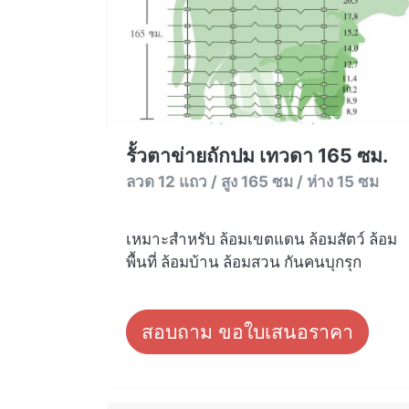
รั้วตาข่ายถักปม เทวดา 165 ซม.
ลวด 12 แถว / สูง 165 ซม / ห่าง 15 ซม
เหมาะสำหรับ ล้อมเขตแดน ล้อมสัตว์ ล้อม
พื้นที่ ล้อมบ้าน ล้อมสวน กันคนบุกรุก
สอบถาม ขอใบเสนอราคา