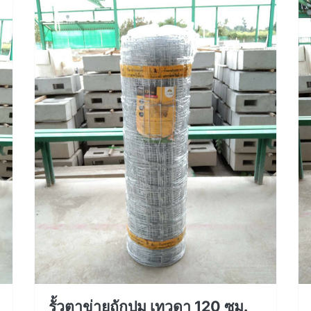
รั้วตาข่ายถักปม เทวดา 120 ซม.