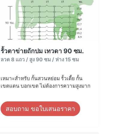
รั้วตาข่ายถักปม เทวดา 90 ซม.
ลวด 8 แถว / สูง 90 ซม / ห่าง 15 ซม
เหมาะสำหรับ กั้นสวนหย่อม รั้วเตี้ย กั้น
เขตแดน บอกเขต ไม่ต้องการความสูงมาก
สอบถาม ขอใบเสนอราคา