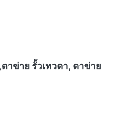
ตาข่าย รั้วเทวดา, ตาข่าย