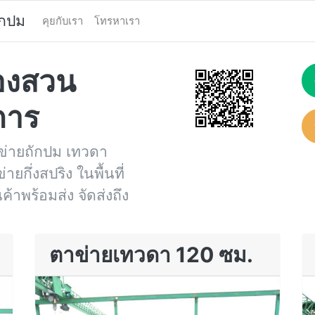
ักปม
คุยกับเรา
โทรหาเรา
องสวน
การ
ข่ายถักปม เทวดา
กึ่งสปริง ในพื้นที่
าพร้อมส่ง จัดส่งถึง
ตาข่ายเทวดา 120 ซม.