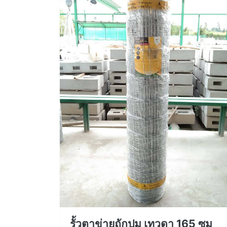
รั้วตาข่ายถักปม เทวดา 165 ซม