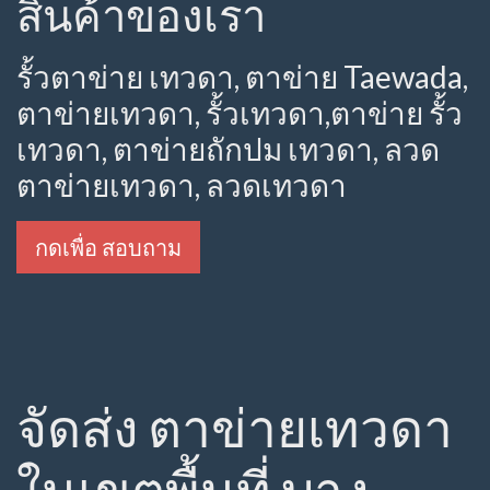
สินค้าของเรา
รั้วตาข่าย เทวดา, ตาข่าย Taewada,
ตาข่ายเทวดา, รั้วเทวดา,ตาข่าย รั้ว
เทวดา, ตาข่ายถักปม เทวดา, ลวด
ตาข่ายเทวดา, ลวดเทวดา
กดเพื่อ สอบถาม
จัดส่ง ตาข่ายเทวดา
ในเขตพื้นที่ บาง