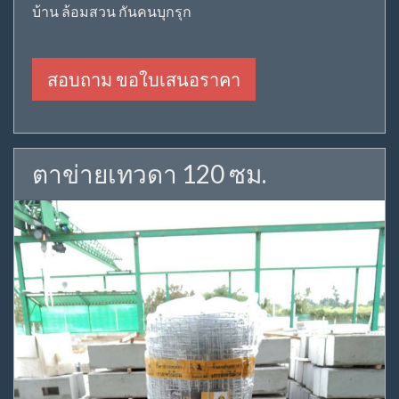
บ้าน ล้อมสวน กันคนบุกรุก
สอบถาม ขอใบเสนอราคา
ตาข่ายเทวดา 120 ซม.