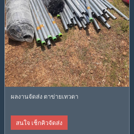
ผลงานจัดส่ง ตาข่ายเทวดา
สนใจ เช็กคิวจัดส่ง