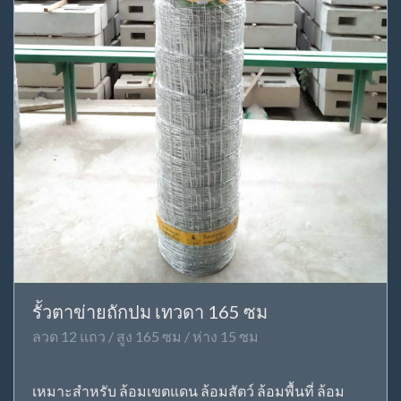
รั้วตาข่ายถักปม เทวดา 165 ซม
ลวด 12 แถว / สูง 165 ซม / ห่าง 15 ซม
เหมาะสำหรับ ล้อมเขตแดน ล้อมสัตว์ ล้อมพื้นที่ ล้อม