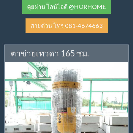
คุยผ่าน ไลน์ไอดี @HORHOME
สายด่วน โทร 081-4674663
ตาข่ายเทวดา 165 ซม.