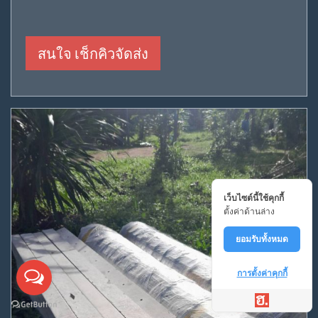
สนใจ เช็กคิวจัดส่ง
เว็บไซต์นี้ใช้คุกกี้
ตั้งค่าด้านล่าง
ยอมรับทั้งหมด
การตั้งค่าคุกกี้