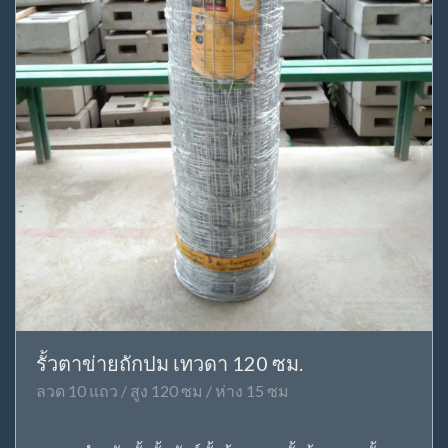
รั้วตาข่ายถักปม เทวดา 120 ซม.
ลวด 10 แถว / สูง 120 ซม / ห่าง 15 ซม