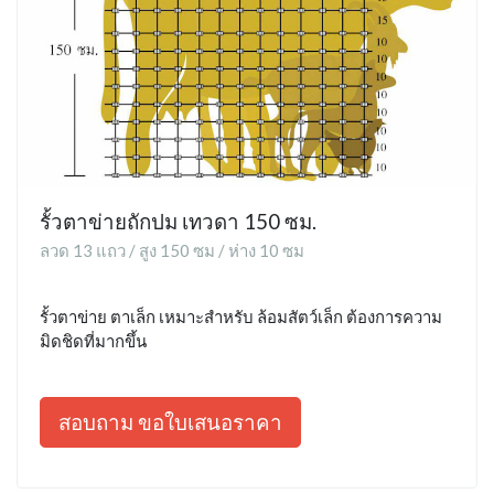
รั้วตาข่ายถักปม เทวดา 150 ซม.
ลวด 13 แถว / สูง 150 ซม / ห่าง 10 ซม
รั้วตาข่าย ตาเล็ก เหมาะสำหรับ ล้อมสัตว์เล็ก ต้องการความ
มิดชิดที่มากขึ้น
สอบถาม ขอใบเสนอราคา