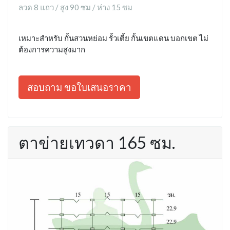
ลวด 8 แถว / สูง 90 ซม / ห่าง 15 ซม
เหมาะสำหรับ กั้นสวนหย่อม รั้วเตี้ย กั้นเขตแดน บอกเขต ไม่
ต้องการความสูงมาก
สอบถาม ขอใบเสนอราคา
ตาข่ายเทวดา 165 ซม.