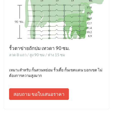
รั้วตาข่ายถักปม เทวดา 90 ซม.
ลวด 8 แถว / สูง 90 ซม / ห่าง 15 ซม
เหมาะสำหรับ กั้นสวนหย่อม รั้วเตี้ย กั้นเขตแดน บอกเขต ไม่
ต้องการความสูงมาก
สอบถาม ขอใบเสนอราคา