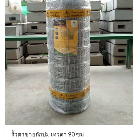
รั้วตาข่ายถักปม เทวดา 90 ซม