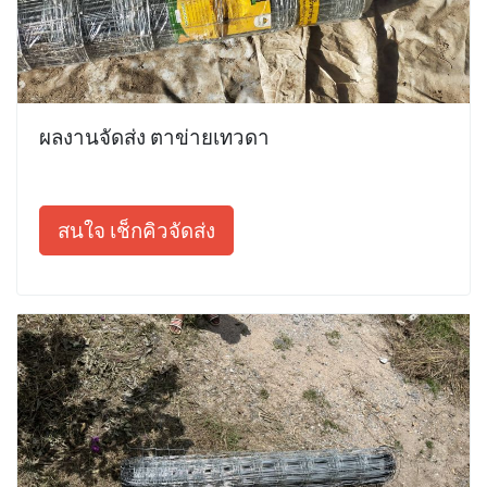
ผลงานจัดส่ง ตาข่ายเทวดา
สนใจ เช็กคิวจัดส่ง