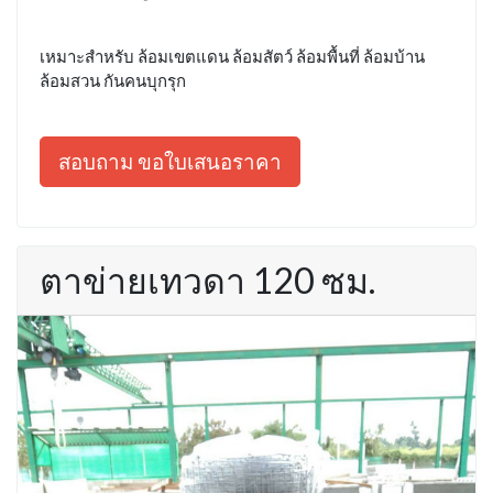
เหมาะสำหรับ ล้อมเขตแดน ล้อมสัตว์ ล้อมพื้นที่ ล้อมบ้าน
ล้อมสวน กันคนบุกรุก
สอบถาม ขอใบเสนอราคา
ตาข่ายเทวดา 120 ซม.