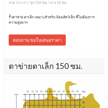
ลวด 12 แถว / สูง 120 ซม / ห่าง 10 ซม
รั้วตาข่าย ตาเล็ก เหมาะสำหรับ ล้อมสัตว์เล็ก ที่ไม่ต้องการ
ความสูงมาก
สอบถาม ขอใบเสนอราคา
ตาข่ายตาเล็ก 150 ซม.