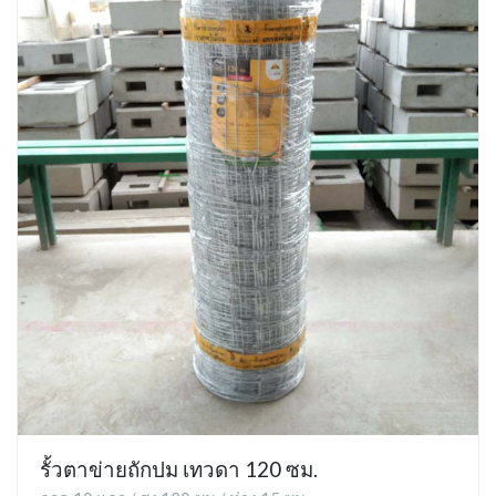
รั้วตาข่ายถักปม เทวดา 120 ซม.