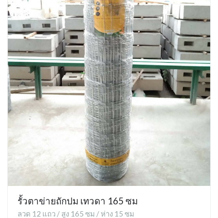
รั้วตาข่ายถักปม เทวดา 165 ซม
ลวด 12 แถว / สูง 165 ซม / ห่าง 15 ซม