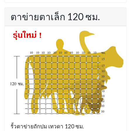
ตาข่ายตาเล็ก 120 ซม.
รั้วตาข่ายถักปม เทวดา 120 ซม.