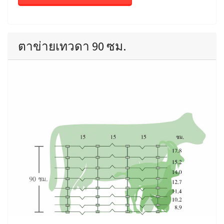
ตาข่ายเทวดา 90 ซม.