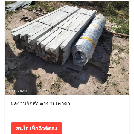
ผลงานจัดส่ง ตาข่ายเทวดา
สนใจ เช็กคิวจัดส่ง