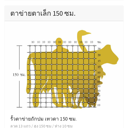
ตาข่ายตาเล็ก 150 ซม.
รั้วตาข่ายถักปม เทวดา 150 ซม.
ลวด 13 แถว / สูง 150 ซม / ห่าง 10 ซม