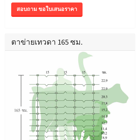
สอบถาม ขอใบเสนอราคา
ตาข่ายเทวดา 165 ซม.