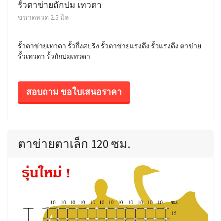
รั้วตาข่ายถักปม เทวดา
ขนาดลวด 2.5 มิล
รั้วตาข่ายเทวดา รั้วกึ่งสปริง รั้วตาข่ายแรงดึง รั้วแรงดึง ตาข่าย
รั้วเทวดา รั้วถักปมเทวดา
สอบถาม ขอใบเสนอราคา
ตาข่ายตาเล็ก 120 ซม.