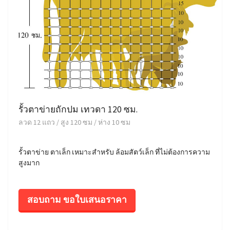
รั้วตาข่ายถักปม เทวดา 120 ซม.
ลวด 12 แถว / สูง 120 ซม / ห่าง 10 ซม
รั้วตาข่าย ตาเล็ก เหมาะสำหรับ ล้อมสัตว์เล็ก ที่ไม่ต้องการความ
สูงมาก
สอบถาม ขอใบเสนอราคา