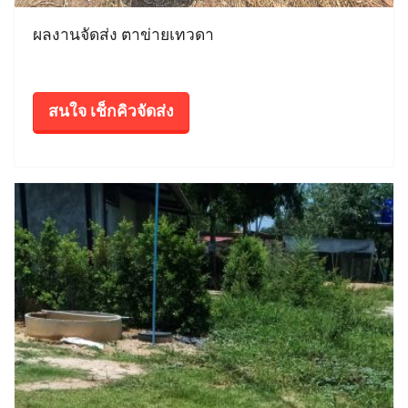
ผลงานจัดส่ง ตาข่ายเทวดา
สนใจ เช็กคิวจัดส่ง