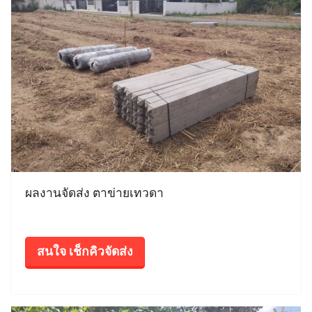
ผลงานจัดส่ง ตาข่ายเทวดา
สนใจ เช็กคิวจัดส่ง