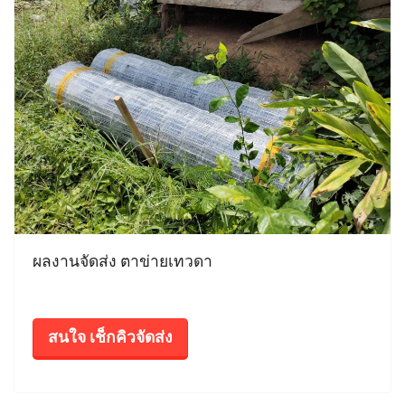
ผลงานจัดส่ง ตาข่ายเทวดา
สนใจ เช็กคิวจัดส่ง