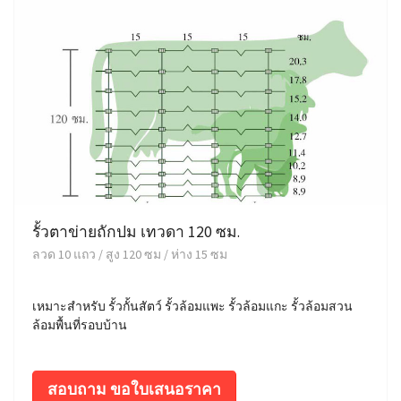
รั้วตาข่ายถักปม เทวดา 120 ซม.
ลวด 10 แถว / สูง 120 ซม / ห่าง 15 ซม
เหมาะสำหรับ รั้วกั้นสัตว์ รั้วล้อมแพะ รั้วล้อมแกะ รั้วล้อมสวน
ล้อมพื้นที่รอบบ้าน
สอบถาม ขอใบเสนอราคา