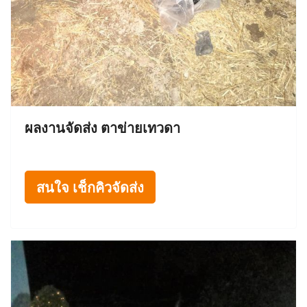
ผลงานจัดส่ง ตาข่ายเทวดา
สนใจ เช็กคิวจัดส่ง