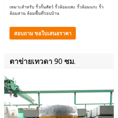
เหมาะสำหรับ รั้วกั้นสัตว์ รั้วล้อมแพะ รั้วล้อมแกะ รั้ว
ล้อมสวน ล้อมพื้นที่รอบบ้าน
สอบถาม ขอใบเสนอราคา
ตาข่ายเทวดา 90 ซม.