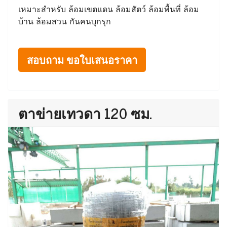
เหมาะสำหรับ ล้อมเขตแดน ล้อมสัตว์ ล้อมพื้นที่ ล้อม
บ้าน ล้อมสวน กันคนบุกรุก
สอบถาม ขอใบเสนอราคา
ตาข่ายเทวดา 120 ซม.