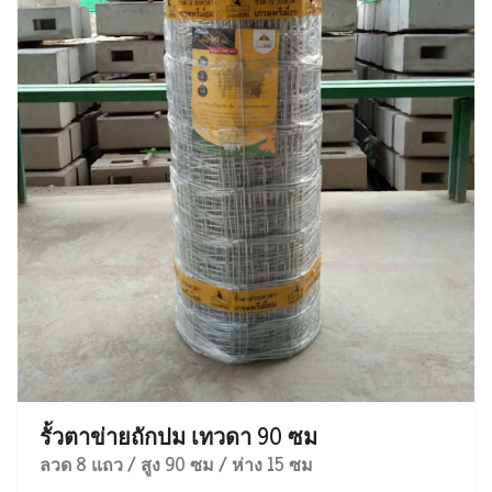
รั้วตาข่ายถักปม เทวดา 90 ซม
ลวด 8 แถว / สูง 90 ซม / ห่าง 15 ซม