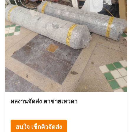
ผลงานจัดส่ง ตาข่ายเทวดา
สนใจ เช็กคิวจัดส่ง