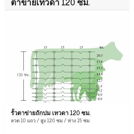
ตาข่ายเทวดา 120 ซม.
รั้วตาข่ายถักปม เทวดา 120 ซม.
ลวด 10 แถว / สูง 120 ซม / ห่าง 15 ซม