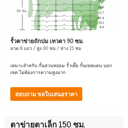
รั้วตาข่ายถักปม เทวดา 90 ซม.
ลวด 8 แถว / สูง 90 ซม / ห่าง 15 ซม
เหมาะสำหรับ กั้นสวนหย่อม รั้วเตี้ย กั้นเขตแดน บอก
เขต ไม่ต้องการความสูงมาก
สอบถาม ขอใบเสนอราคา
ตาข่ายตาเล็ก 150 ซม.