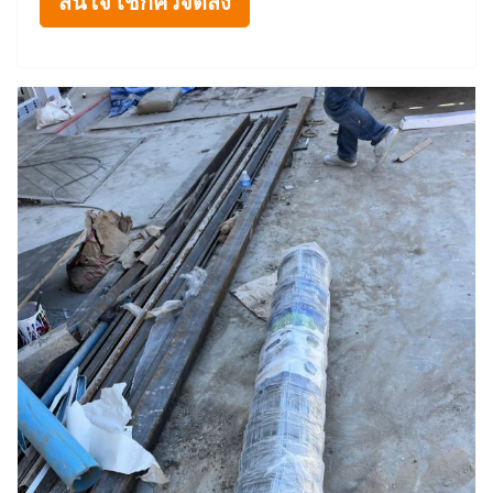
สนใจ เช็กคิวจัดส่ง