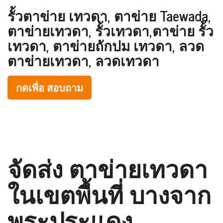
รั้วตาข่าย เทวดา, ตาข่าย Taewada,
ตาข่ายเทวดา, รั้วเทวดา,ตาข่าย รั้ว
เทวดา, ตาข่ายถักปม เทวดา, ลวด
ตาข่ายเทวดา, ลวดเทวดา
กดเพื่อ สอบถาม
จัดส่ง ตาข่ายเทวดา
ในเขตพื้นที่ บางจาก
พระประแดง