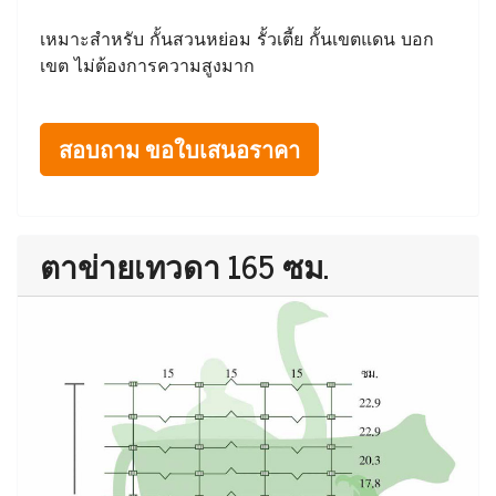
เหมาะสำหรับ กั้นสวนหย่อม รั้วเตี้ย กั้นเขตแดน บอก
เขต ไม่ต้องการความสูงมาก
สอบถาม ขอใบเสนอราคา
ตาข่ายเทวดา 165 ซม.