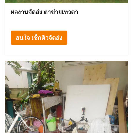
ผลงานจัดส่ง ตาข่ายเทวดา
สนใจ เช็กคิวจัดส่ง