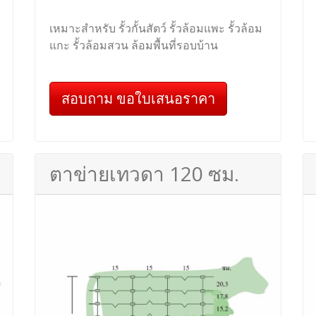
เหมาะสำหรับ รั้วกั้นสัตว์ รั้วล้อมแพะ รั้วล้อม
แกะ รั้วล้อมสวน ล้อมพื้นที่รอบบ้าน
สอบถาม ขอใบเสนอราคา
ตาข่ายเทวดา 120 ซม.