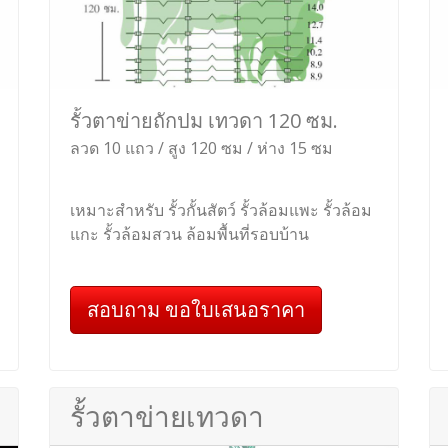
รั้วตาข่ายถักปม เทวดา 120 ซม.
ลวด 10 แถว / สูง 120 ซม / ห่าง 15 ซม
เหมาะสำหรับ รั้วกั้นสัตว์ รั้วล้อมแพะ รั้วล้อม
แกะ รั้วล้อมสวน ล้อมพื้นที่รอบบ้าน
สอบถาม ขอใบเสนอราคา
รั้วตาข่ายเทวดา