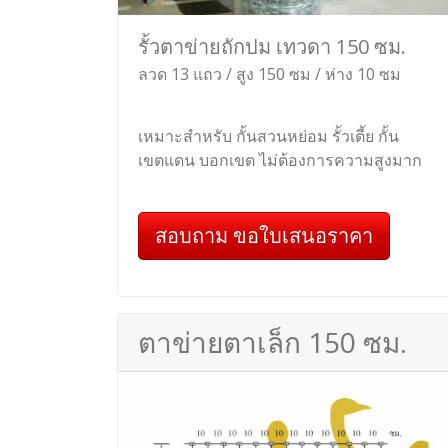
รั้วตาข่ายถักปม เทวดา 150 ซม.
ลวด 13 แถว / สูง 150 ซม / ห่าง 10 ซม
เหมาะสำหรับ กั้นสวนหย่อม รั้วเตี้ย กั้น
เขตแดน บอกเขต ไม่ต้องการความสูงมาก
สอบถาม ขอใบเสนอราคา
ตาข่ายตาเล็ก 150 ซม.