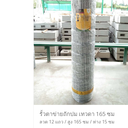
รั้วตาข่ายถักปม เทวดา 165 ซม
ลวด 12 แถว / สูง 165 ซม / ห่าง 15 ซม