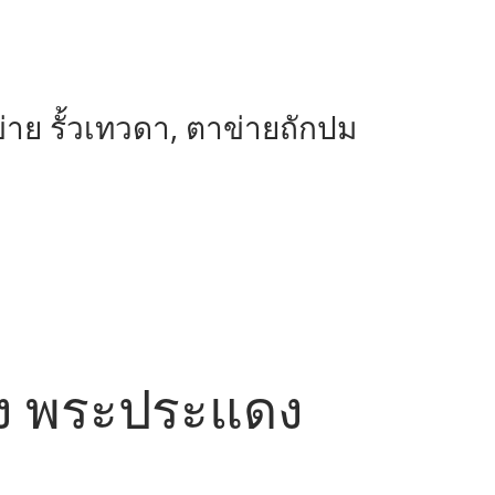
่าย รั้วเทวดา, ตาข่ายถักปม
โรง พระประแดง