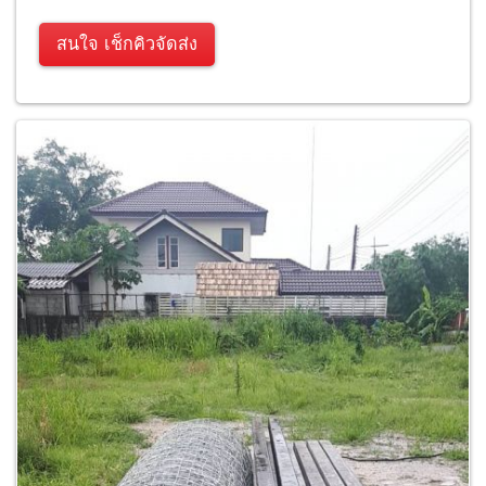
สนใจ เช็กคิวจัดส่ง