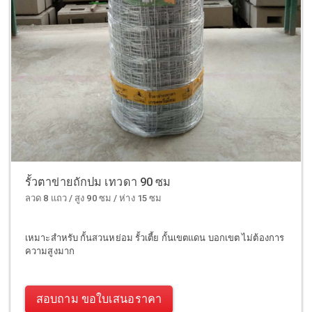
รั้วตาข่ายถักปม เทวดา 90 ซม
ลวด 8 แถว / สูง 90 ซม / ห่าง 15 ซม
เหมาะสำหรับ กั้นสวนหย่อม รั้วเตี้ย กั้นเขตแดน บอกเขต ไม่ต้องการ
ความสูงมาก
สอบถาม ขอใบเสนอราคา