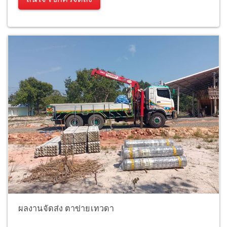
ผลงานจัดส่ง ตาข่ายเทวดา