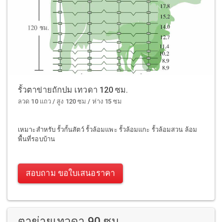
รั้วตาข่ายถักปม เทวดา 120 ซม.
ลวด 10 แถว / สูง 120 ซม / ห่าง 15 ซม
เหมาะสำหรับ รั้วกั้นสัตว์ รั้วล้อมแพะ รั้วล้อมแกะ รั้วล้อมสวน ล้อม
พื้นที่รอบบ้าน
สอบถาม ขอใบเสนอราคา
ตาข่ายเทวดา 90 ซม.