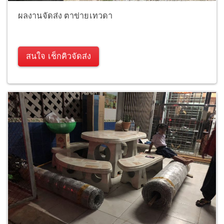
ผลงานจัดส่ง ตาข่ายเทวดา
สนใจ เช็กคิวจัดส่ง