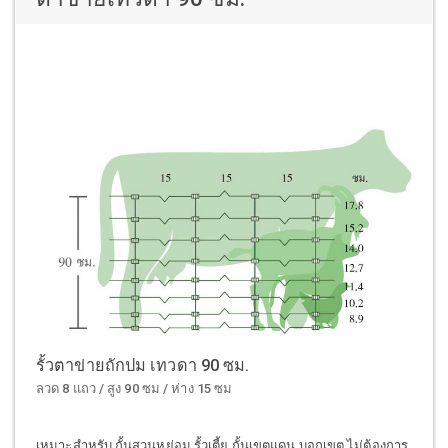
รั้วตาข่ายถักปม เทวดา 90 ซม.
ลวด 8 แถว / สูง 90 ซม / ห่าง 15 ซม
เหมาะสำหรับ กั้นสวนหย่อม รั้วเตี้ย กั้นเขตแดน บอกเขต ไม่ต้องการ