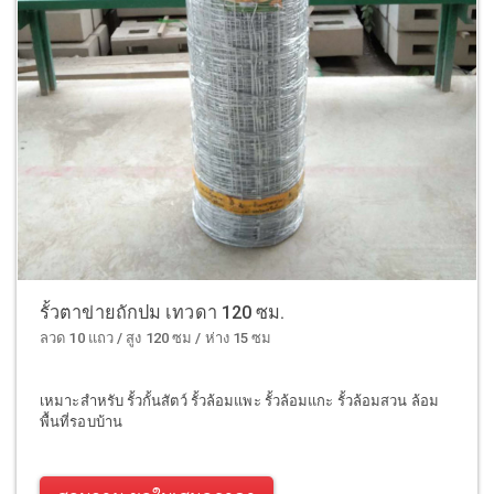
รั้วตาข่ายถักปม เทวดา 120 ซม.
ลวด 10 แถว / สูง 120 ซม / ห่าง 15 ซม
เหมาะสำหรับ รั้วกั้นสัตว์ รั้วล้อมแพะ รั้วล้อมแกะ รั้วล้อมสวน ล้อม
พื้นที่รอบบ้าน