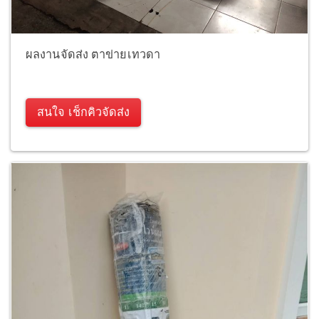
ผลงานจัดส่ง ตาข่ายเทวดา
สนใจ เช็กคิวจัดส่ง