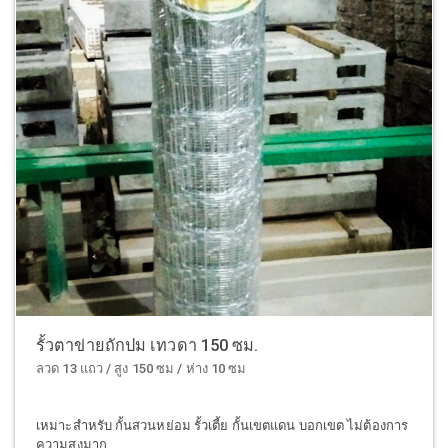
รั้วตาข่ายถักปม เทวดา 150 ซม.
ลวด 13 แถว / สูง 150 ซม / ห่าง 10 ซม
เหมาะสำหรับ กั้นสวนหย่อม รั้วเตี้ย กั้นเขตแดน บอกเขต ไม่ต้องการ
ความสูงมาก