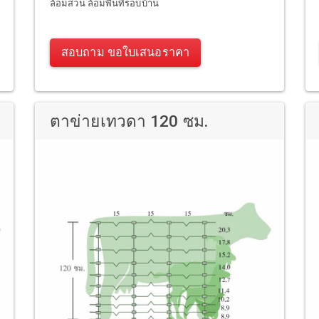
ล้อมสวน ล้อมพื้นที่รอบบ้าน
สอบถาม ขอใบเสนอราคา
ตาข่ายเทวดา 120 ซม.