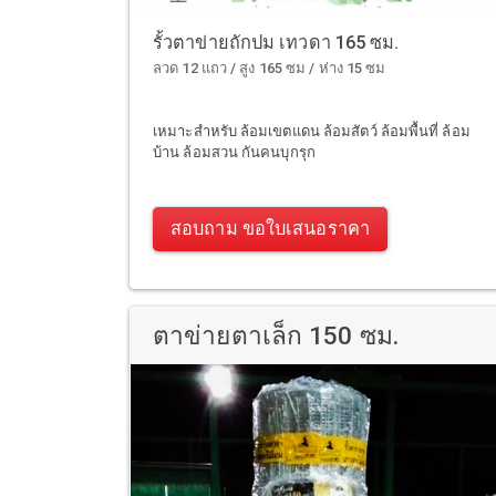
รั้วตาข่ายถักปม เทวดา 165 ซม.
ลวด 12 แถว / สูง 165 ซม / ห่าง 15 ซม
เหมาะสำหรับ ล้อมเขตแดน ล้อมสัตว์ ล้อมพื้นที่ ล้อม
บ้าน ล้อมสวน กันคนบุกรุก
สอบถาม ขอใบเสนอราคา
ตาข่ายตาเล็ก 150 ซม.