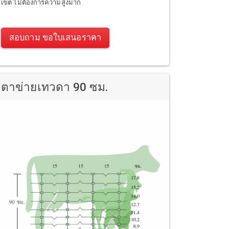
เขต ไม่ต้องการความสูงมาก
สอบถาม ขอใบเสนอราคา
ตาข่ายเทวดา 90 ซม.