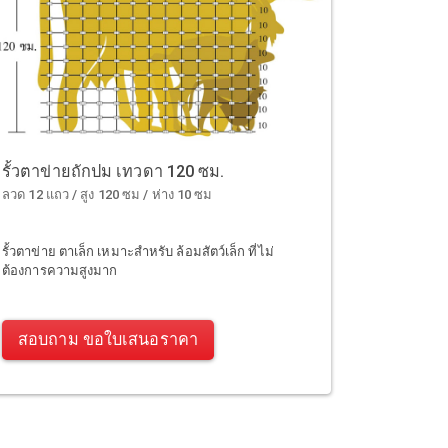
รั้วตาข่ายถักปม เทวดา 120 ซม.
ลวด 12 แถว / สูง 120 ซม / ห่าง 10 ซม
รั้วตาข่าย ตาเล็ก เหมาะสำหรับ ล้อมสัตว์เล็ก ที่ไม่
ต้องการความสูงมาก
สอบถาม ขอใบเสนอราคา