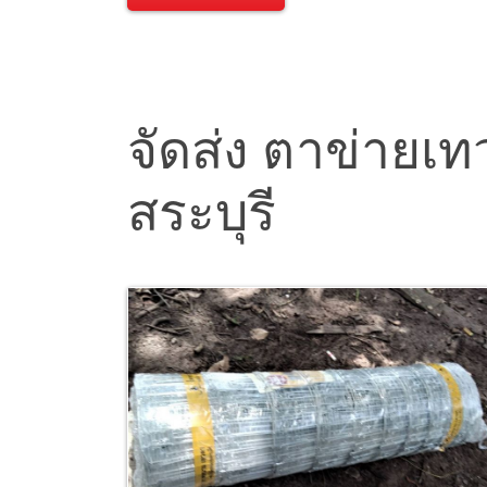
จัดส่ง ตาข่ายเ
สระบุรี