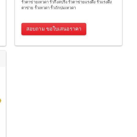
รั้วตาข่ายเทวดา รั้วกึ่งสปริง รั้วตาข่ายแรงดึง รั้วแรงดึง
ตาข่าย รั้วเทวดา รั้วถักปมเทวดา
สอบถาม ขอใบเสนอราคา